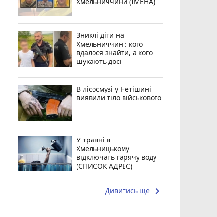
Хмельниччини (ІМЕНА)
Зниклі діти на
Хмельниччині: кого
вдалося знайти, а кого
шукають досі
В лісосмузі у Нетішині
виявили тіло військового
У травні в
Хмельницькому
відключать гарячу воду
(СПИСОК АДРЕС)
keyboard_arrow_right
Дивитись ще