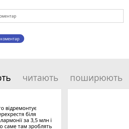
 коментар
ють
читають
поширюють
то відремонтує
ерехрестя біля
ілармонії за 3,5 млн і
о саме там зроблять