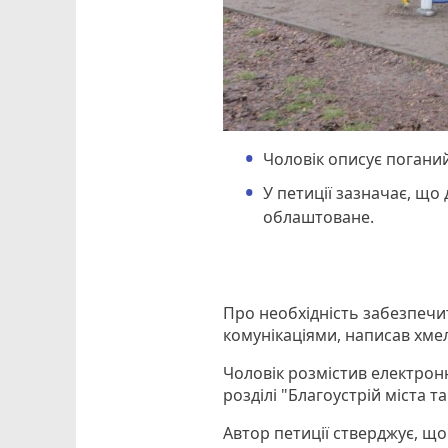
Чоловік описує поганий
У петиції зазначає, що 
облаштоване.
Про необхідність забезпечи
комунікаціями, написав хм
Чоловік розмістив електронн
розділі "Благоустрій міста т
Автор петиції стверджує, що