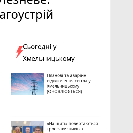
агоустрій
Сьогодні у
Хмельницькому
Планові та аварійні
відключення світла у
Хмельницькому
(ОНОВЛЮЄТЬСЯ)
«На щиті» повертаються
троє захисників з