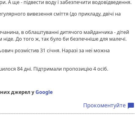
. А ще - підвести воду і забезпечити водовідведення.
гулярного вивезення сміття (до прикладу, двічі на
ичанина, в облаштуванні дитячого майданчика - дітей
їм ніде. До того ж, так було би безпечніше для малечі.
ович розмістив 31 січня. Наразі за неї можна
шилося 84 дні. Підтримали пропозицію 4 осіб.
них джерел у
Google
Прокоментуйте
chat_bubble