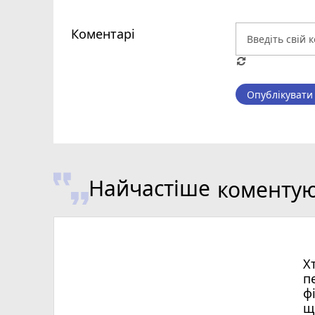
Коментарі
Опублікувати
Найчастіше
коменту
Х
п
ф
щ