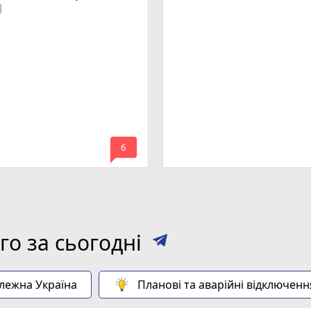
era
mode_comment
6
о за сьогодні
алежна Україна
Планові та аварійні відключенн