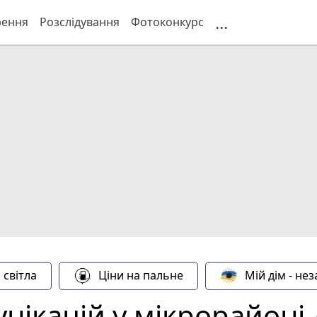
...
рення
Розслідування
Фотоконкурс
 світла
Ціни на пальне
Мій дім - не
нікацій у мікрорайоні