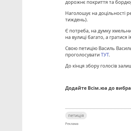
дорожнє покриття та бордюри
Наголошує на доцільності ре
тиждень).
Є потреба, на думку хмельн
на вулиці багато, а гратися 
Свою петицію Василь Василь
проголосувати
ТУТ
.
До кінця збору голосів зали
Додайте Всім.юа до вибра
петиція