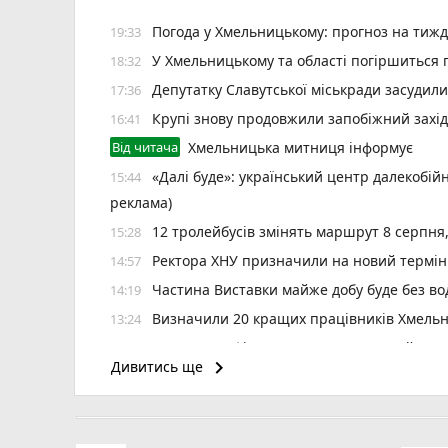
Погода у Хмельницькому: прогноз на тиж
19:33
У Хмельницькому та області погіршиться п
18:32
Депутатку Славутської міськради засудил
17:36
Крупі знову продовжили запобіжний захід
16:41
Від читача
Хмельницька митниця інформує
«Далі буде»: український центр далекобій
15:44
реклама)
12 тролейбусів змінять маршрут 8 серпня
15:28
Ректора ХНУ призначили на новий термін
14:57
Частина Виставки майже добу буде без во
14:19
Визначили 20 кращих працівників Хмельн
13:24
6 серпня зафіксували температурний рек
12:37
keyboard_arrow_right
Дивитись ще
«Helpix-Adrenalin» зіграє в першій футзаль
11:11
Наслідки негоди на Хмельниччині: 50 насе
10:40
«Шахтар» у Камʼянці і «подільське дербі»
09:30