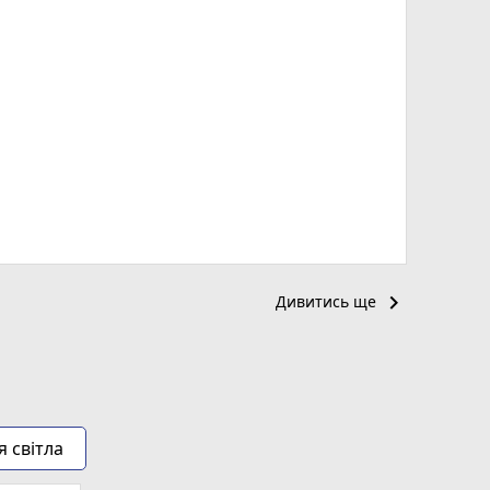
keyboard_arrow_right
Дивитись ще
я світла