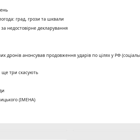
день
огода: град, грози та шквали
и за недостовірне декларування
них дронів анонсував продовження ударів по цілях у РФ (соціал
, ще три скасують
ди
ицького (ІМЕНА)
орд
ній лізі України
лених пунктів без світла
: що і коли дивитися хмельницьким вболівальникам