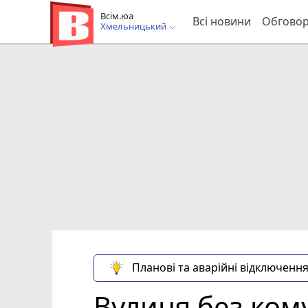
Всім.юа
Всі новини
Обгово
Хмельницький
Планові та аварійні відключення
Вулиця без кому