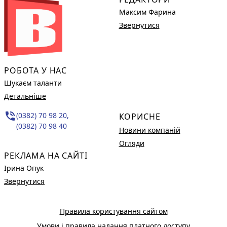
Максим Фарина
Звернутися
РОБОТА У НАС
Шукаєм таланти
Детальніше
phone_in_talk
(0382) 70 98 20,
КОРИСНЕ
(0382) 70 98 40
Новини компаній
Огляди
РЕКЛАМА НА САЙТІ
Ірина Опук
Звернутися
Правила користування сайтом
Умови і правила надання платного доступу