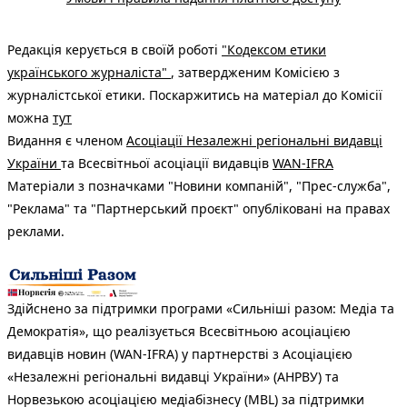
Редакція керується в своїй роботі
"Кодексом етики
українського журналіста"
, затвердженим Комісією з
журналістської етики. Поскаржитись на матеріал до Комісії
можна
тут
Видання є членом
Асоціації Незалежні регіональні видавці
України
та Всесвітньої асоціації видавців
WAN-IFRA
Матеріали з позначками "Новини компаній", "Прес-служба",
"Реклама" та "Партнерський проєкт" опубліковані на правах
реклами.
Здійснено за підтримки програми «Сильніші разом: Медіа та
Демократія», що реалізується Всесвітньою асоціацією
видавців новин (WAN-IFRA) у партнерстві з Асоціацією
«Незалежні регіональні видавці України» (АНРВУ) та
Норвезькою асоціацією медіабізнесу (MBL) за підтримки