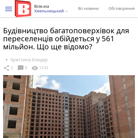
Всім.юа
Всі новини
Обговорення
Хмельницький
Будівництво багатоповерхівок для
переселенців обійдеться у 561
мільйон. Що ще відомо?
Христина Бондар
chat_bubble
share
visibility
2
6
1232