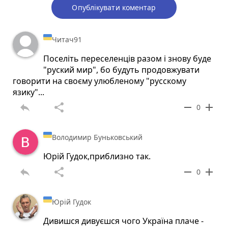
Опублікувати коментар
Читач91
Поселіть переселенців разом і знову буде
"руский мир", бо будуть продовжувати
говорити на своєму улюбленому "русскому
язику"...
reply
share
remove
add
0
Володимир Буньковський
Юрій Гудок,приблизно так.
reply
share
remove
add
0
Юрій Гудок
Дивишся дивуєшся чого Україна плаче -