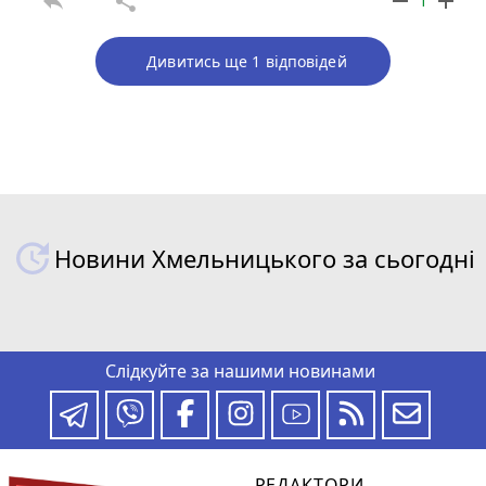
reply
share
remove
add
1
Дивитись ще 1 відповідей
Новини Хмельницького за сьогодні
Слідкуйте за нашими новинами
РЕДАКТОРИ