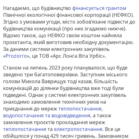
Нагадаємо, що будівництво
фінансується грантом
Північної екологічної фінансової корпорації (НЕФКО).
Згідно з умовами угоди, місто зобов’язане підвести до
будівництва комунікації (про них згадаємо нижче).
Відомо також, що НЕФКО своїм коштом найняла
проєктанта, який виготовив необхідну документацію.
За даними системи електронних закупівель
«
Prozorro
», це ТОВ «Арс Лонга Віта Урбіс».
Станом на липень 2023 року планувалося, що буде
зведено три багатоповерхівки. Заступник міського
голови Микола Ваврищук тоді казав, більшість
комунікацій до ділянки будівництва вже тоді були
підведені. Однак у системі електронних закупівель
знаходимо замовлення технічних умов на
приєднання до мереж
теплопостачання
,
водопостачання та водовідведення
, а також
замовлення проєктів прокладання мереж
теплопостачання
та
електропостачання
. Все це
обійшлося у понад 429 тисяч гривень. Замовником