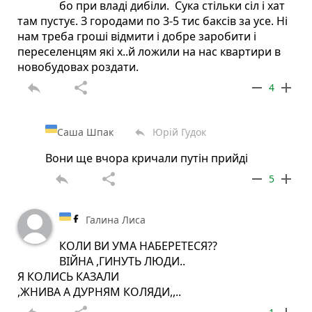
бо при владі дибіли. Сука стільки сіл і хат
там пустує. З городами по 3-5 тис баксів за усе. Ні
нам треба гроші відмити і добре заробити і
переселенцям які х..й ложили на нас квартири в
новобудовах роздати.
reply
share
remove
add
4
Саша Шпак
Юрій Гудок
reply
Вони ще вчора кричали путін прийді
reply
share
remove
add
5
Галина Лиса
КОЛИ ВИ УМА НАБЕРЕТЕСЯ??
ВІЙНА ,ГИНУТЬ ЛЮДИ..
Я КОЛИСЬ КАЗАЛИ
,ЖНИВА А ДУРНЯМ КОЛЯДИ,,..