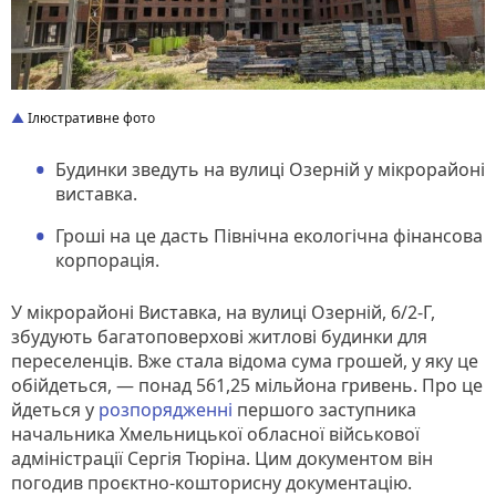
Ілюстративне фото
Будинки зведуть на вулиці Озерній у мікрорайоні
виставка.
Гроші на це дасть Північна екологічна фінансова
корпорація.
У мікрорайоні Виставка, на вулиці Озерній, 6/2-Г,
збудують багатоповерхові житлові будинки для
переселенців. Вже стала відома сума грошей, у яку це
обійдеться, — понад 561,25 мільйона гривень. Про це
йдеться у
розпорядженні
першого заступника
начальника Хмельницької обласної військової
адміністрації Сергія Тюріна. Цим документом він
погодив проєктно-кошторисну документацію.