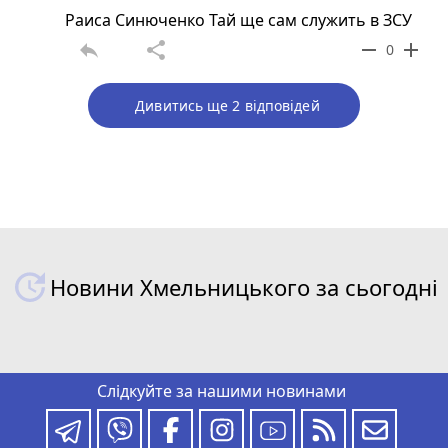
Раиса Синюченко Тай ще сам служить в ЗСУ
reply
share
remove
add
0
Дивитись ще 2 відповідей
Новини Хмельницького за сьогодні
Слідкуйте за нашими новинами