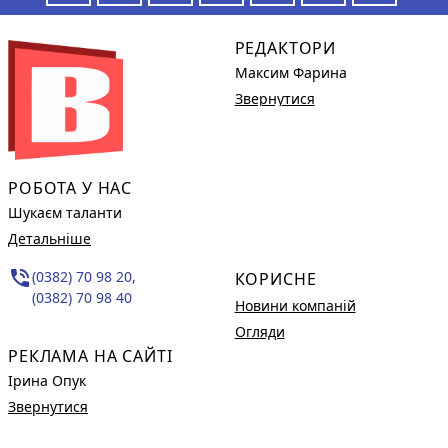
РЕДАКТОРИ
Максим Фарина
Звернутися
РОБОТА У НАС
Шукаєм таланти
Детальніше
phone_in_talk
(0382) 70 98 20,
КОРИСНЕ
(0382) 70 98 40
Новини компаній
Огляди
РЕКЛАМА НА САЙТІ
Ірина Опук
Звернутися