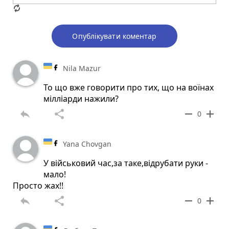
Опублікувати коментар
Nila Mazur
То що вже говорити про тих, що на воїнах
мілліарди нажили?
reply
share
remove
add
0
Yana Chovgan
У військовий час,за таке,відрубати руки -
мало!
Просто жах!!
reply
share
remove
add
0