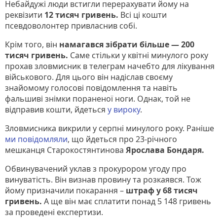
Небайдужі люди встигли перерахувати йому на
реквізити
12 тисяч гривень.
Всі ці кошти
псевдоволонтер привласнив собі.
Крім того, він
намагався зібрати більше — 200
тисяч гривень.
Саме стільки у квітні минулого року
прохав зловмисник в телеграм начебто для лікування
військового. Для цього він надіслав своєму
знайомому голосові повідомлення та навіть
фальшиві знімки пораненої ноги. Однак, той не
відправив кошти, йдеться
у вироку
.
Зловмисника викрили у серпні минулого року. Раніше
ми повідомляли
, що йдеться про 23-річного
мешканця Старокостянтинова
Ярослава Бондаря.
Обвинувачений уклав з прокурором угоду про
винуватість. Він визнав провину та розкаявся. Тож
йому призначили покарання –
штраф у 68 тисяч
гривень.
А ще він має сплатити понад 5 148 гривень
за проведені експертизи.