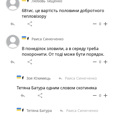
Любовь Тищенко
68тис. це вартість половини добротного
тепловізору
reply
share
remove
add
0
Раиса Синюченко
В понеділок зловили, а в середу треба
похоронити. От тоді може бути порядок.
reply
share
remove
add
0
Зоя Юхимець
Раиса Синюченко
reply
Тетяна Батура одним словом скотиняка
reply
share
remove
add
0
Тетяна Батура
Раиса Синюченко
reply