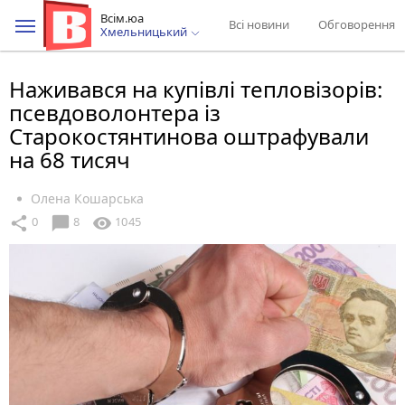
Всім.юа
Всі новини
Обговорення
Хмельницький
Наживався на купівлі тепловізорів:
псевдоволонтера із
Старокостянтинова оштрафували
на 68 тисяч
Олена Кошарська
chat_bubble
share
visibility
0
8
1045