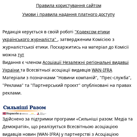
Правила користування сайтом
Умови і правила надання платного доступу
Редакція керується в своїй роботі
"Кодексом етики
українського журналіста"
, затвердженим Комісією з
журналістської етики. Поскаржитись на матеріал до Комісії
можна
тут
Видання є членом
Асоціації Незалежні регіональні видавці
України
та Всесвітньої асоціації видавців
WAN-IFRA
Матеріали з позначками "Новини компаній", "Прес-служба",
"Реклама" та "Партнерський проєкт" опубліковані на правах
реклами.
Здійснено за підтримки програми «Сильніші разом: Медіа та
Демократія», що реалізується Всесвітньою асоціацією
видавців новин (WAN-IFRA) у партнерстві з Асоціацією