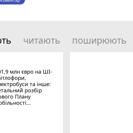
 коментар
ють
читають
поширюють
01,9 млн євро на ШІ-
вітлофори,
лектробуси та інше:
етальний розбір
ового Плану
обільності
мельницького