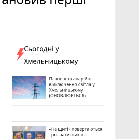
Сьогодні у
Хмельницькому
Планові та аварійні
відключення світла у
Хмельницькому
(ОНОВЛЮЄТЬСЯ)
«На щиті» повертаються
троє захисників з