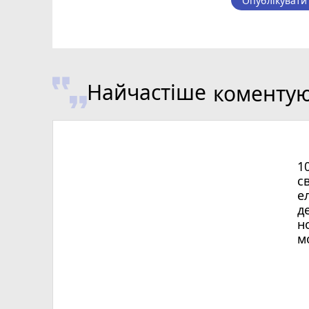
Опублікувати
Найчастіше
коменту
1
с
е
д
н
м
Х