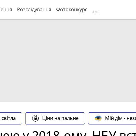
...
рення
Розслідування
Фотоконкурс
 світла
Ціни на пальне
Мій дім - не
нею у 2018-ому. НБУ в