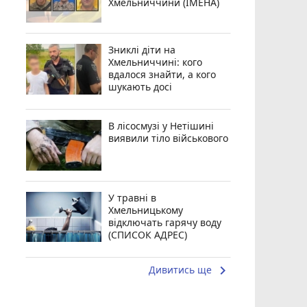
Хмельниччини (ІМЕНА)
Зниклі діти на
Хмельниччині: кого
вдалося знайти, а кого
шукають досі
В лісосмузі у Нетішині
виявили тіло військового
У травні в
Хмельницькому
відключать гарячу воду
(СПИСОК АДРЕС)
keyboard_arrow_right
Дивитись ще