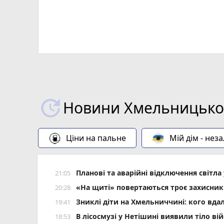
Новини Хмельницьког
Ціни на пальне
Мій дім - нез
Планові та аварійні відключення світ
21:05
«На щиті» повертаються троє захисник
20:28
Зниклі діти на Хмельниччині: кого вда
19:41
В лісосмузі у Нетішині виявили тіло ві
18:53