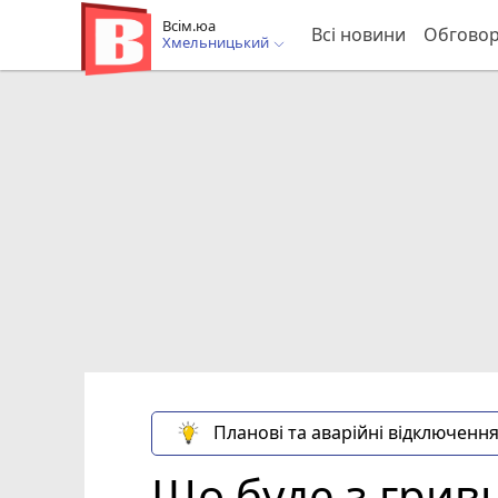
Всім.юа
Всі новини
Обгово
Хмельницький
Планові та аварійні відключення
Що буде з грив