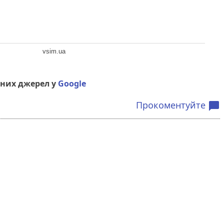
vsim.ua
них джерел у
Google
Прокоментуйте
chat_bubble