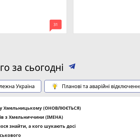
mode_comment
31
о за сьогодні
алежна Україна
Планові та аварійні відключенн
ла у Хмельницькому (ОНОВЛЮЄТЬСЯ)
ів з Хмельниччини (ІМЕНА)
лося знайти, а кого шукають досі
йськового