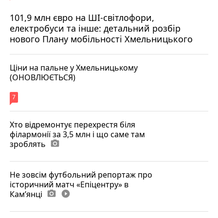
101,9 млн євро на ШІ-світлофори,
електробуси та інше: детальний розбір
нового Плану мобільності Хмельницького
Ціни на пальне у Хмельницькому
(ОНОВЛЮЄТЬСЯ)
7
Хто відремонтує перехрестя біля
філармонії за 3,5 млн і що саме там
зроблять
photo_camera
Не зовсім футбольний репортаж про
історичний матч «Епіцентру» в
Камʼянці
photo_camera
play_circle_filled