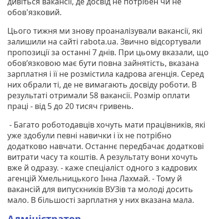
дивіться вакансії, де досвід не потрібен чи не
обов'язковий.
Цього тижня ми знову проаналізували вакансії, які
залишили на сайті rabota.ua. Звично відсортували
пропозиції за останні 7 днів. При цьому вказали, що
обов’язковою має бути повна зайнятість, вказана
зарплатня і її не розмістила кадрова агенція. Серед
них обрали ті, де не вимагають досвіду роботи. В
результаті отримали 58 вакансії. Розмір оплати
праці - від 5 до 20 тисяч гривень.
- Багато роботодавців хочуть мати працівників, які
уже здобули певні навички і їх не потрібно
додатково навчати. Останнє передбачає додаткові
витрати часу та коштів. А результату вони хочуть
вже й одразу. - каже спеціаліст одного з кадрових
агенцій Хмельницького Інна Лахмай. - Тому й
вакансій для випускників ВУЗів та молоді досить
мало. В більшості зарплатня у них вказана мала.
Адміністратор