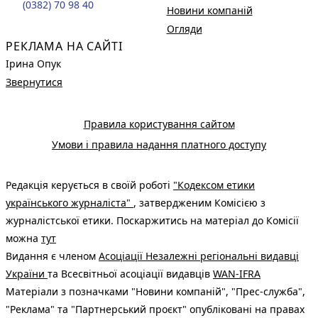
(0382) 70 98 40
Новини компаній
Огляди
РЕКЛАМА НА САЙТІ
Ірина Опук
Звернутися
Правила користування сайтом
Умови і правила надання платного доступу
Редакція керується в своїй роботі
"Кодексом етики
українського журналіста"
, затвердженим Комісією з
журналістської етики. Поскаржитись на матеріал до Комісії
можна
тут
Видання є членом
Асоціації Незалежні регіональні видавці
України
та Всесвітньої асоціації видавців
WAN-IFRA
Матеріали з позначками "Новини компаній", "Прес-служба",
"Реклама" та "Партнерський проєкт" опубліковані на правах