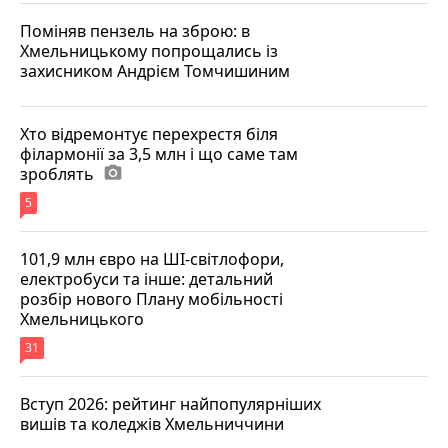
Поміняв пензель на зброю: в
Хмельницькому попрощались із
захисником Андрієм Томчишиним
Хто відремонтує перехрестя біля
філармонії за 3,5 млн і що саме там
зроблять
photo_camera
5
101,9 млн євро на ШІ-світлофори,
електробуси та інше: детальний
розбір нового Плану мобільності
Хмельницького
31
Вступ 2026: рейтинг найпопулярніших
вишів та коледжів Хмельниччини