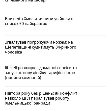
Вчителі з Хмельниччини увійшли в
список 50 найкращих
Зґвалтував погрожуючи ножем: на
Шепетівщині судитимуть 34-річного
чоловіка
lifecell розширює домашні сервіси та
запускає нову лінійку тарифів «Інет»
(новини компаній)
Півтора року без рішень: як конфлікт
навколо ЦРЛ паралізував роботу
Хмельницької райради