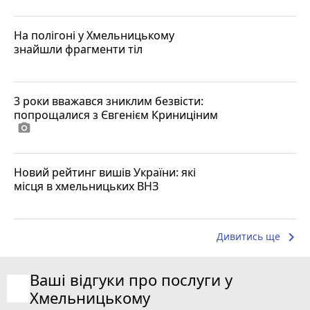
На полігоні у Хмельницькому
знайшли фрагменти тіл
3 роки вважався зниклим безвісти:
попрощалися з Євгенієм Криниціним
photo_camera
Новий рейтинг вишів України: які
місця в хмельницьких ВНЗ
keyboard_arrow_right
Дивитись ще
Ваші відгуки про послуги у
Хмельницькому