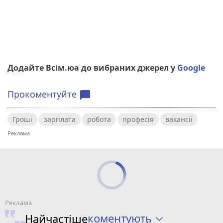
Додайте Всім.юа до вибраних джерел у
Google
Прокоментуйте
chat_bubble
Гроші
зарплата
робота
професія
вакансії
коментують
Найчастіше