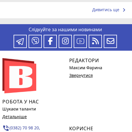
keyboard_arrow_right
Дивитись ще
Слідкуйте за нашими новинами
РЕДАКТОРИ
Максим Фарина
Звернутися
РОБОТА У НАС
Шукаєм таланти
Детальніше
phone_in_talk
(0382) 70 98 20,
КОРИСНЕ