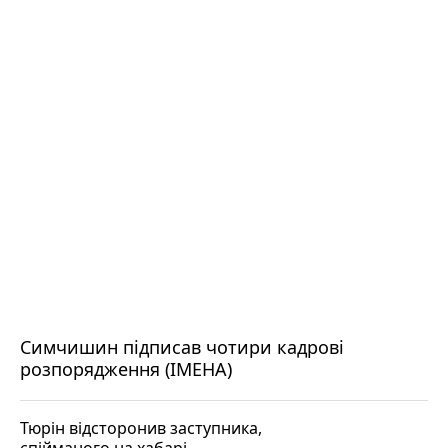
Симчишин підписав чотири кадрові
розпорядження (ІМЕНА)
Тюрін відсторонив заступника,
спійманого на хабарі