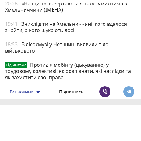
20:28
«На щиті» повертаються троє захисників з
Хмельниччини (ІМЕНА)
19:41
Зниклі діти на Хмельниччині: кого вдалося
знайти, а кого шукають досі
18:53
В лісосмузі у Нетішині виявили тіло
військового
Протидія мобінгу (цькуванню) у
Від читача
трудовому колективі: як розпізнати, які наслідки та
як захистити свої права
Всі новини
Підпишись