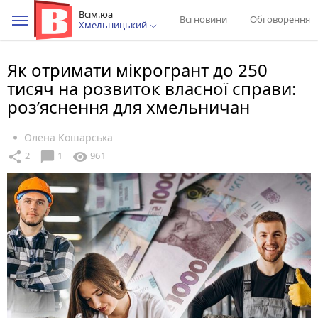
Всім.юа
Всі новини
Обговорення
Хмельницький
Як отримати мікрогрант до 250
тисяч на розвиток власної справи:
роз’яснення для хмельничан
Олена Кошарська
chat_bubble
share
visibility
2
1
961