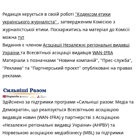
Редакція керується в своїй роботі
"Кодексом етики
українського журналіста"
, затвердженим Комісією з
журналістської етики. Поскаржитись на матеріал до Комісії
можна
тут
Видання є членом
Асоціації Незалежні регіональні видавці
України
та Всесвітньої асоціації видавців
WAN-IFRA
Матеріали з позначками "Новини компаній", "Прес-служба",
"Реклама" та "Партнерський проєкт" опубліковані на правах
реклами.
Здійснено за підтримки програми «Сильніші разом: Медіа та
Демократія», що реалізується Всесвітньою асоціацією
видавців новин (WAN-IFRA) у партнерстві з Асоціацією
«Незалежні регіональні видавці України» (АНРВУ) та
Норвезькою асоціацією медіабізнесу (MBL) за підтримки