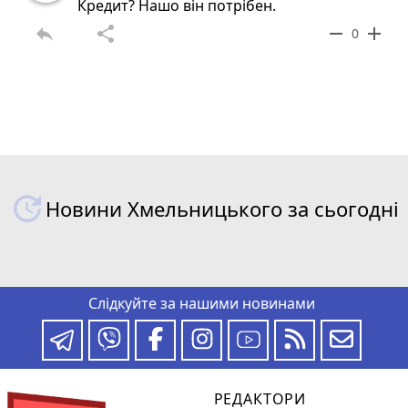
Кредит? Нашо він потрібен.
reply
share
remove
add
0
Новини Хмельницького за сьогодні
Слідкуйте за нашими новинами
РЕДАКТОРИ