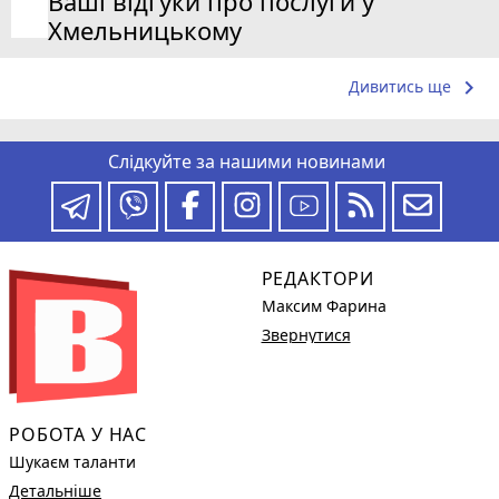
Ваші відгуки про послуги у
Хмельницькому
keyboard_arrow_right
Дивитись ще
Слідкуйте за нашими новинами
РЕДАКТОРИ
Максим Фарина
Звернутися
РОБОТА У НАС
Шукаєм таланти
Детальніше