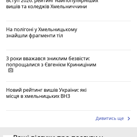
Вступ 2026: рейтинг найпопулярніших
вишів та коледжів Хмельниччини
На полігоні у Хмельницькому
знайшли фрагменти тіл
3 роки вважався зниклим безвісти:
попрощалися з Євгенієм Криниціним
photo_camera
Новий рейтинг вишів України: які
місця в хмельницьких ВНЗ
keyboard_arrow_right
Дивитись ще