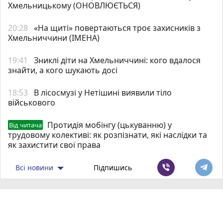
Хмельницькому (ОНОВЛЮЄТЬСЯ)
20:28
«На щиті» повертаються троє захисників з
Хмельниччини (ІМЕНА)
19:41
Зниклі діти на Хмельниччині: кого вдалося
знайти, а кого шукають досі
18:53
В лісосмузі у Нетішині виявили тіло
військового
Протидія мобінгу (цькуванню) у
Від читача
трудовому колективі: як розпізнати, які наслідки та
як захистити свої права
Всі новини
Підпишись