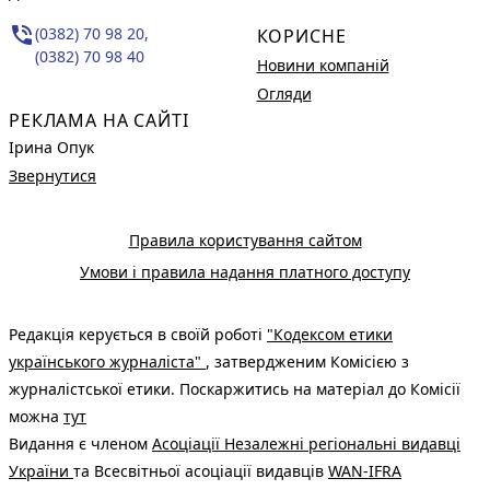
phone_in_talk
(0382) 70 98 20,
КОРИСНЕ
(0382) 70 98 40
Новини компаній
Огляди
РЕКЛАМА НА САЙТІ
Ірина Опук
Звернутися
Правила користування сайтом
Умови і правила надання платного доступу
Редакція керується в своїй роботі
"Кодексом етики
українського журналіста"
, затвердженим Комісією з
журналістської етики. Поскаржитись на матеріал до Комісії
можна
тут
Видання є членом
Асоціації Незалежні регіональні видавці
України
та Всесвітньої асоціації видавців
WAN-IFRA