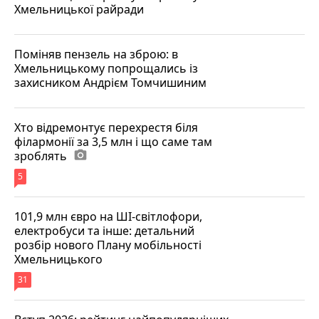
Хмельницької райради
Поміняв пензель на зброю: в
Хмельницькому попрощались із
захисником Андрієм Томчишиним
Хто відремонтує перехрестя біля
філармонії за 3,5 млн і що саме там
зроблять
photo_camera
5
101,9 млн євро на ШІ-світлофори,
електробуси та інше: детальний
розбір нового Плану мобільності
Хмельницького
31