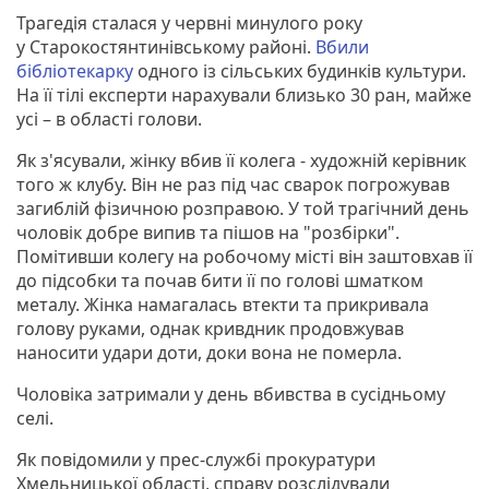
Трагедія сталася у червні минулого року
у Старокостянтинівському районі.
Вбили
бібліотекарку
одного із сільських будинків культури.
На її тілі експерти нарахували близько 30 ран, майже
усі – в області голови.
Як з'ясували, жінку вбив її колега - художній керівник
того ж клубу. Він не раз під час сварок погрожував
загиблій фізичною розправою. У той трагічний день
чоловік добре випив та пішов на "розбірки".
Помітивши колегу на робочому місті він заштовхав її
до підсобки та почав бити її по голові шматком
металу. Жінка намагалась втекти та прикривала
голову руками, однак кривдник продовжував
наносити удари доти, доки вона не померла.
Чоловіка затримали у день вбивства в сусідньому
селі.
Як повідомили у прес-службі прокуратури
Хмельницької області, справу розслідували