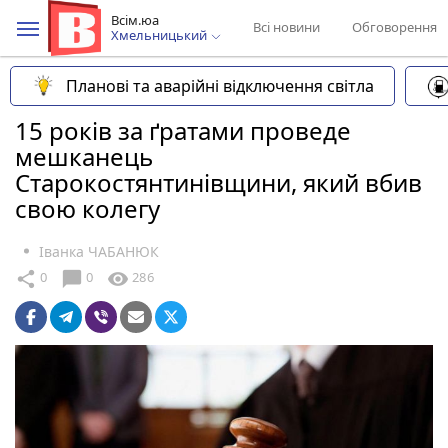
Всім.юа
Всі новини
Обговорення
Хмельницький
Планові та аварійні відключення світла
15 років за ґратами проведе
мешканець
Старокостянтинівщини, який вбив
свою колегу
Іванка ЧАБАНЮК
chat_bubble
share
visibility
0
0
286