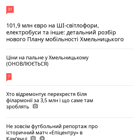
31
101,9 млн євро на ШІ-світлофори,
електробуси та інше: детальний розбір
нового Плану мобільності Хмельницького
Ціни на пальне у Хмельницькому
(ОНОВЛЮЄТЬСЯ)
7
Хто відремонтує перехрестя біля
філармонії за 3,5 млн і що саме там
зроблять
photo_camera
Не зовсім футбольний репортаж про
історичний матч «Епіцентру» в
Камʼянці
photo_camera
play_circle_filled