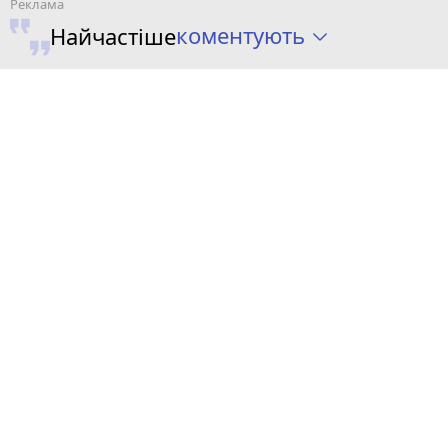
коментують
Найчастіше