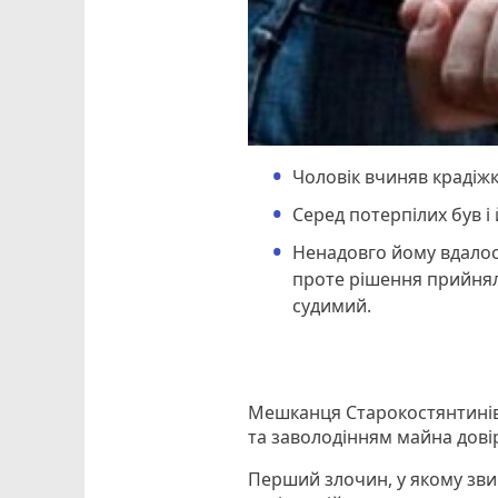
Чоловік вчиняв крадіжк
Серед потерпілих був і
Ненадовго йому вдалося
проте рішення прийнял
судимий.
Мешканця Старокостянтинів
та заволодінням майна дові
Перший злочин, у якому звин