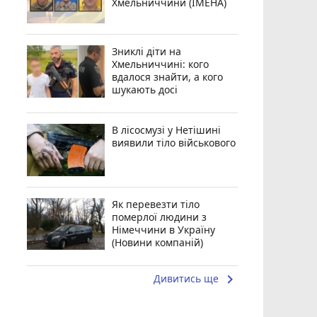
Хмельниччини (ІМЕНА)
Зниклі діти на
Хмельниччині: кого
вдалося знайти, а кого
шукають досі
В лісосмузі у Нетішині
виявили тіло військового
Як перевезти тіло
померлої людини з
Німеччини в Україну
(Новини компаній)
keyboard_arrow_right
Дивитись ще