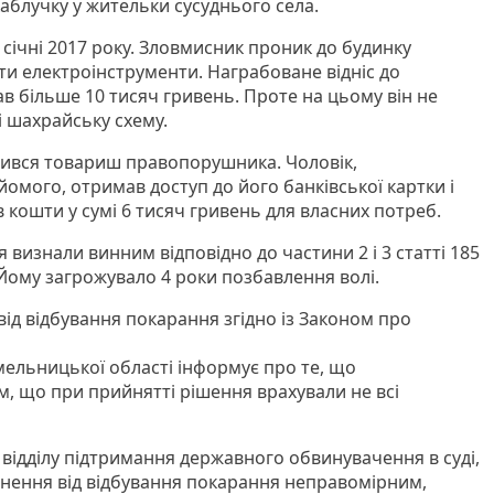
каблучку у жительки сусуднього села.
у січні 2017 року. Зловмисник проник до будинку
ти електроінструменти. Награбоване відніс до
в більше 10 тисяч гривень. Проте на цьому він не
і шахрайську схему.
вився товариш правопорушника. Чоловік,
омого, отримав доступ до його банківської картки і
 кошти у сумі 6 тисяч гривень для власних потреб.
я визнали винним відповідно до частини 2 і 3 статті 185
. Йому загрожувало 4 роки позбавлення волі.
ід відбування покарання згідно із Законом про
ельницької області інформує про те, що
тим, що при прийнятті рішення врахували не всі
 відділу підтримання державного обвинувачення в суді,
нення від відбування покарання неправомірним,