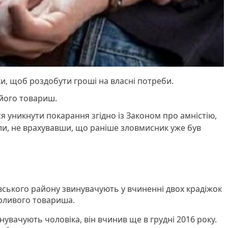
и, щоб роздобути гроші на власні потреби.
 його товариш.
 уникнути покарання згідно із Законом про амністію,
и, не врахувавши, що раніше зловмисник уже був
ського району звинувачують у вчиненні двох крадіжок
рливого товариша.
увачують чоловіка, він вчинив ще в грудні 2016 року.