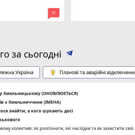
mode_comment
31
о за сьогодні
алежна Україна
Планові та аварійні відключенн
ла у Хмельницькому (ОНОВЛЮЄТЬСЯ)
ів з Хмельниччини (ІМЕНА)
лося знайти, а кого шукають досі
йськового
вому колективі: як розпізнати, які наслідки та як захистити свої