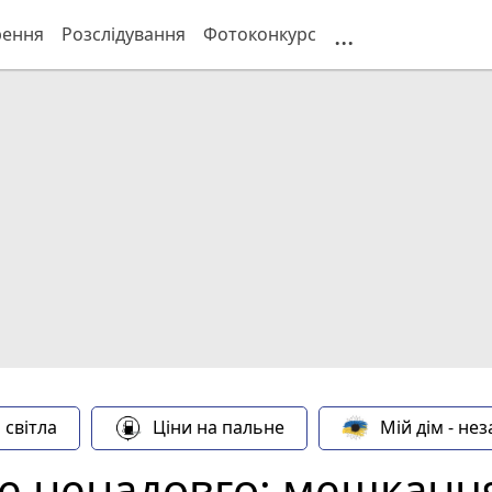
...
рення
Розслідування
Фотоконкурс
 світла
Ціни на пальне
Мій дім - не
ле ненадовго: мешканц