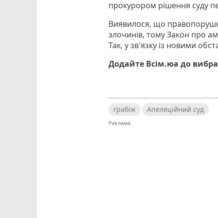
прокурором рішення суду пе
Виявилося, що правопорушн
злочинів, тому Закон про ам
Так, у зв'язку із новими об
Додайте Всім.юа до вибра
грабіж
Апеляційний суд