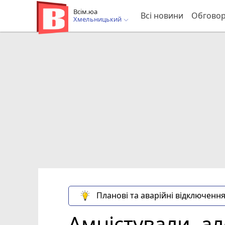
Всім.юа
Всі новини
Обгово
Хмельницький
Планові та аварійні відключення
Амністували, а