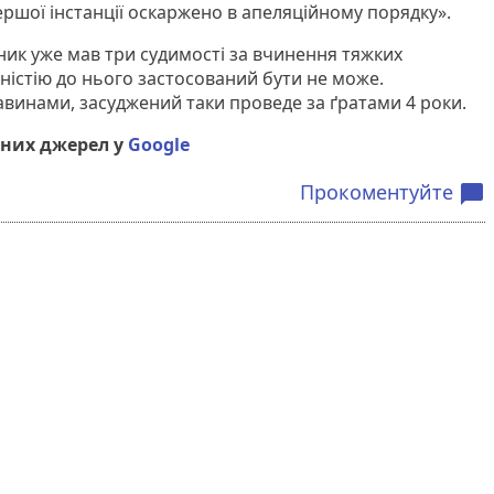
ршої інстанції оскаржено в апеляційному порядку».
ик уже мав три судимості за вчинення тяжких
ністію до нього застосований бути не може.
ставинами, засуджений таки проведе за ґратами 4 роки.
них джерел у
Google
Прокоментуйте
chat_bubble