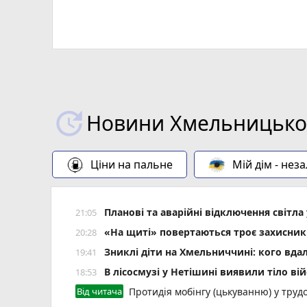
Новини Хмельницьког
Ціни на пальне
Мій дім - нез
Планові та аварійні відключення світ
21:05
«На щиті» повертаються троє захисник
20:28
Зниклі діти на Хмельниччині: кого вда
19:41
В лісосмузі у Нетішині виявили тіло ві
18:53
Від читача
Протидія мобінгу (цькуванню) у трудо