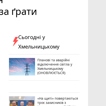
за ґрати
Сьогодні у
Хмельницькому
Планові та аварійні
відключення світла у
Хмельницькому
(ОНОВЛЮЄТЬСЯ)
«На щиті» повертаються
троє захисників з