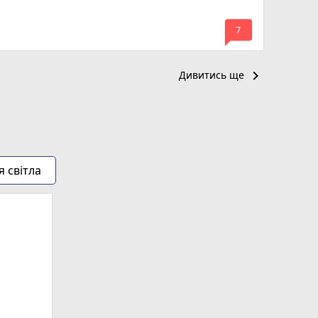
mode_comment
7
keyboard_arrow_right
Дивитись ще
я світла