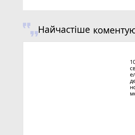
Найчастіше
коменту
1
с
е
д
н
м
Х