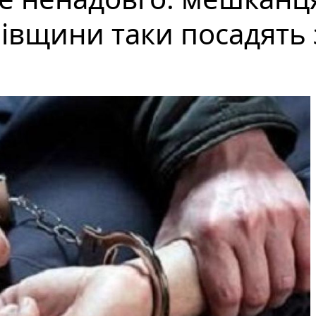
івщини таки посадять 