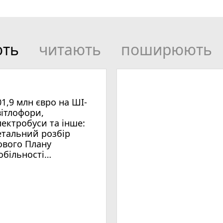
ють
читають
поширюють
01,9 млн євро на ШІ-
вітлофори,
лектробуси та інше:
етальний розбір
ового Плану
обільності
мельницького