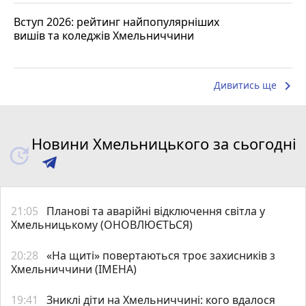
Вступ 2026: рейтинг найпопулярніших
вишів та коледжів Хмельниччини
keyboard_arrow_right
Дивитись ще
Новини Хмельницького за сьогодні
21:05
Планові та аварійні відключення світла у
Хмельницькому (ОНОВЛЮЄТЬСЯ)
20:28
«На щиті» повертаються троє захисників з
Хмельниччини (ІМЕНА)
19:41
Зниклі діти на Хмельниччині: кого вдалося