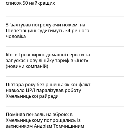
список 50 найкращих
Зґвалтував погрожуючи ножем: на
Шепетівщині судитимуть 34-річного
чоловіка
lifecell розширює домашні сервіси та
запускає нову лінійку тарифів «Інет»
(новини компаній)
Півтора року без рішень: як конфлікт
навколо ЦРЛ паралізував роботу
Хмельницької райради
Поміняв пензель на зброю: в
Хмельницькому попрощались із
захисником Андрієм Томчишиним