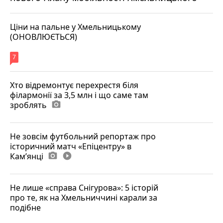
Ціни на пальне у Хмельницькому
(ОНОВЛЮЄТЬСЯ)
7
Хто відремонтує перехрестя біля
філармонії за 3,5 млн і що саме там
зроблять
photo_camera
Не зовсім футбольний репортаж про
історичний матч «Епіцентру» в
Камʼянці
photo_camera
play_circle_filled
Не лише «справа Снігурова»: 5 історій
про те, як на Хмельниччині карали за
подібне