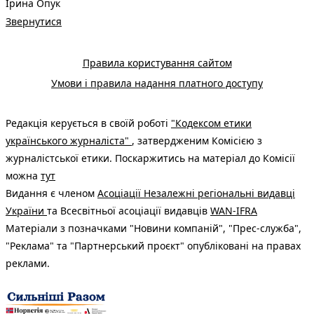
Ірина Опук
Звернутися
Правила користування сайтом
Умови і правила надання платного доступу
Редакція керується в своїй роботі
"Кодексом етики
українського журналіста"
, затвердженим Комісією з
журналістської етики. Поскаржитись на матеріал до Комісії
можна
тут
Видання є членом
Асоціації Незалежні регіональні видавці
України
та Всесвітньої асоціації видавців
WAN-IFRA
Матеріали з позначками "Новини компаній", "Прес-служба",
"Реклама" та "Партнерський проєкт" опубліковані на правах
реклами.