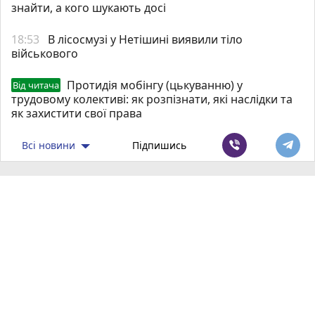
знайти, а кого шукають досі
18:53
В лісосмузі у Нетішині виявили тіло
військового
Протидія мобінгу (цькуванню) у
Від читача
трудовому колективі: як розпізнати, які наслідки та
як захистити свої права
Всі новини
Підпишись