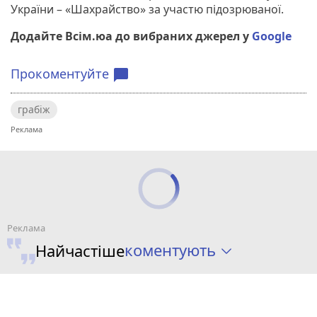
України – «Шахрайство» за участю підозрюваної.
Додайте Всім.юа до вибраних джерел у
Google
Прокоментуйте
chat_bubble
грабіж
коментують
Найчастіше