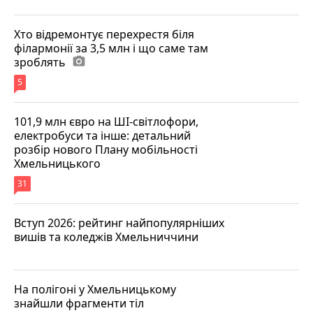
Хто відремонтує перехрестя біля
філармонії за 3,5 млн і що саме там
зроблять
photo_camera
5
101,9 млн євро на ШІ-світлофори,
електробуси та інше: детальний
розбір нового Плану мобільності
Хмельницького
31
Вступ 2026: рейтинг найпопулярніших
вишів та коледжів Хмельниччини
На полігоні у Хмельницькому
знайшли фрагменти тіл