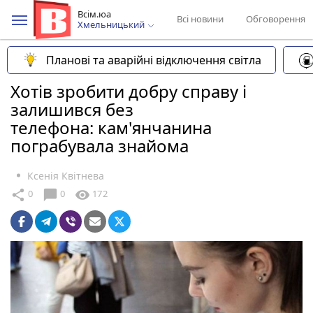
Всім.юа
Всі новини
Обговорення
Хмельницький
Планові та аварійні відключення світла
Хотів зробити добру справу і
залишився без
телефона: кам'янчанина
пограбувала знайома
Ксенія Квітнева
chat_bubble
share
visibility
0
0
172