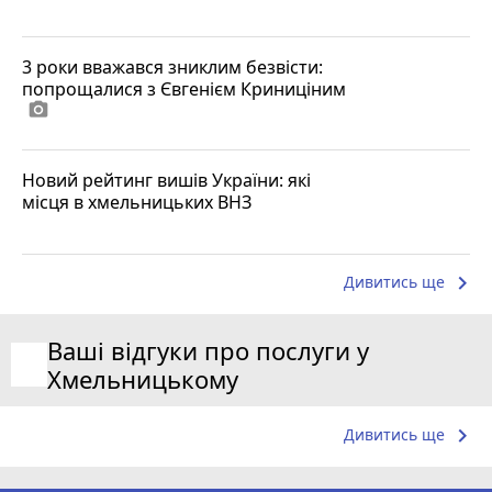
3 роки вважався зниклим безвісти:
попрощалися з Євгенієм Криниціним
photo_camera
Новий рейтинг вишів України: які
місця в хмельницьких ВНЗ
keyboard_arrow_right
Дивитись ще
Ваші відгуки про послуги у
Хмельницькому
keyboard_arrow_right
Дивитись ще