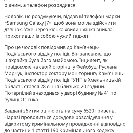
рідним, а телефон розрядився.
Чоловік, не роздумуючи, віддав їй телефон марки
«Samsung Galaxy J7», щоб вона могла здійснити
дзвінок. Уже через кілька хвилин жінка зникла,
прихопивши із собою чужий гаджет.
Про це чоловік повідомив до Кам’янець-
Подільського відділу поліції. Він запевняє, що
шахрайка була його знайомою. Інцидент, як
повідомляє на своїй сторінці у Фейсбуці Руслана
Марчук, інспектор сектору моніторингу Кам'янець-
Подільського відділу поліції ГУНП в Хмельницькій
області, стався 28 січня близько 20 години.
Потерпілий знаходився у дворі будинку № 41 по
вулиці Огієнка.
Завдані збитки оцінюють на суму 6520 гривень.
Наразі проводиться досудове розслідування у
відкритому кримінальному провадженні відповідно
до частини 1 статті 190 Кримінального кодексу