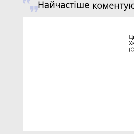
Найчастіше
коменту
Ц
Х
(