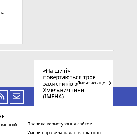
ьна
«На щиті»
повертаються троє
keyboard_arrow_right
захисників з
Дивитись ще
Хмельниччини
(ІМЕНА)
НЕ
Правила користування сайтом
омпаній
Умови і правила надання платного