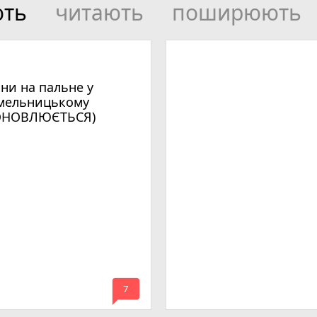
ють
читають
поширюють
іни на пальне у
мельницькому
ОНОВЛЮЄТЬСЯ)
mode_comment
7