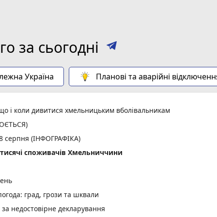
о за сьогодні
алежна Україна
Планові та аварійні відключенн
: що і коли дивитися хмельницьким вболівальникам
ЛЮЄТЬСЯ)
 8 серпня (ІНФОГРАФІКА)
2 тисячі споживачів Хмельниччини
день
огода: град, грози та шквали
и за недостовірне декларування