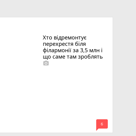
Хто відремонтує
перехрестя біля
філармонії за 3,5 млн і
що саме там зроблять
photo_camera
mode_comment
6