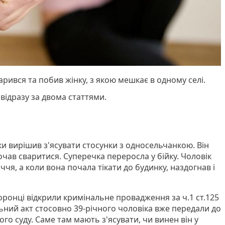
арився та побив жінку, з якою мешкає в одному селі.
відразу за двома статтями.
 вирішив з'ясувати стосунки з односельчанкою. Він
чав сваритися. Суперечка переросла у бійку. Чоловік
ччя, а коли вона почала тікати до будинку, наздогнав і
ронці відкрили кримінальне провадження за ч.1 ст.125
льний акт стосовно 39-річного чоловіка вже передали до
о суду. Саме там мають з'ясувати, чи винен він у