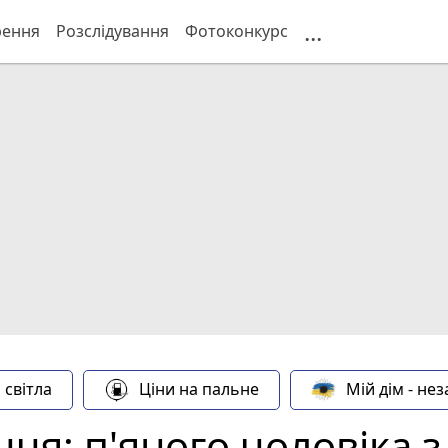
...
рення
Розслідування
Фотоконкурс
 світла
Ціни на пальне
Мій дім - не
чя: п'яного чоловіка 