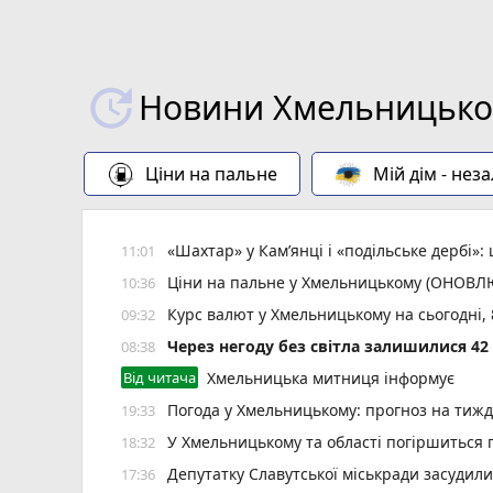
Новини Хмельницьког
Ціни на пальне
Мій дім - нез
«Шахтар» у Камʼянці і «подільське дербі»
11:01
Ціни на пальне у Хмельницькому (ОНОВ
10:36
Курс валют у Хмельницькому на сьогодні,
09:32
Через негоду без світла залишилися 4
08:38
Від читача
Хмельницька митниця інформує
Погода у Хмельницькому: прогноз на тиж
19:33
У Хмельницькому та області погіршиться п
18:32
Депутатку Славутської міськради засудил
17:36