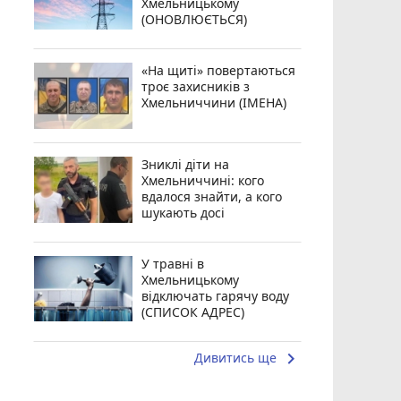
Хмельницькому
(ОНОВЛЮЄТЬСЯ)
«На щиті» повертаються
троє захисників з
Хмельниччини (ІМЕНА)
Зниклі діти на
Хмельниччині: кого
вдалося знайти, а кого
шукають досі
У травні в
Хмельницькому
відключать гарячу воду
(СПИСОК АДРЕС)
keyboard_arrow_right
Дивитись ще