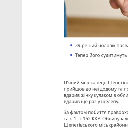
39-річний чоловік посв
Тепер його судитимуть 
П'яний мешканець Шепетівки
прийшов до неї додому та по
вдарив жінку кулаком в обли
вдарив ще раз у щелепу.
За фактом побиття правоохо
та ч.1 ст.162 ККУ. Обвинува
Шепетівського міськрайонног