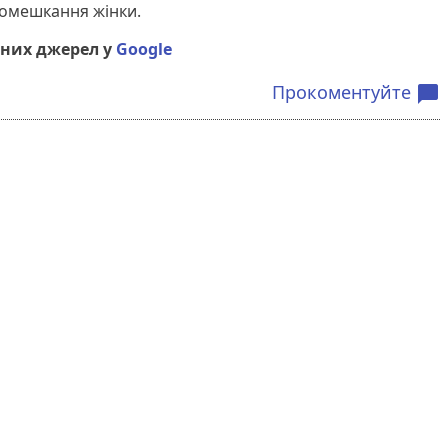
помешкання жінки.
них джерел у
Google
Прокоментуйте
chat_bubble