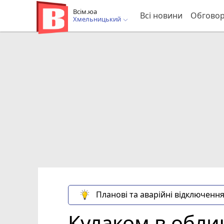
Всім.юа
Всі новини
Обгово
Хмельницький
Планові та аварійні відключення
Кулаком в облич