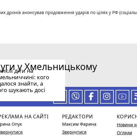
них дронів анонсував продовження ударів по цілях у РФ (соціал
, ще три скасують
ди
ицького (ІМЕНА)
луги у Хмельницькому
орд
никлі діти на
мельниччині: кого
далося знайти, а
ого шукають досі
 за нашими новинами
РЕКЛАМА НА САЙТІ
РЕДАКТОРИ
КОРИС
Ірина Опук
Максим Фарина
Новини к
Звернутися
Звернутися
Огляди