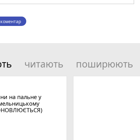
 коментар
ють
читають
поширюють
іни на пальне у
мельницькому
ОНОВЛЮЄТЬСЯ)