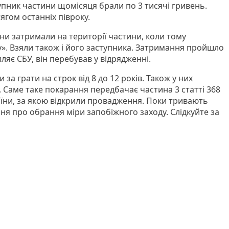
упник частини щомісяця брали по 3 тисячі гривень.
гом останніх півроку.
ни затримали на території частини, коли тому
». Взяли також і його заступника. Затримання пройшло
омляє СБУ, він перебував у відрядженні.
а грати на строк від 8 до 12 років. Також у них
 Саме таке покарання передбачає частина 3 статті 368
їни, за якою відкрили провадження. Поки тривають
ання про обрання міри запобіжного заходу. Слідкуйте за