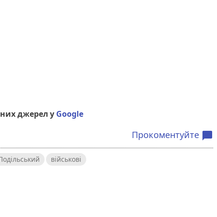
них джерел у
Google
Прокоментуйте
chat_bubble
Подільський
військові