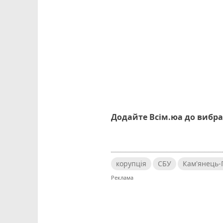
Додайте Всім.юа до вибра
корупція
СБУ
Кам'янець-