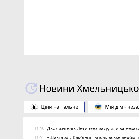
Новини Хмельницьког
Ціни на пальне
Мій дім - нез
Двох жителів Летичева засудили за неза
11:58
«Шахтар» у Камʼянці і «подільське дербі»
11:01