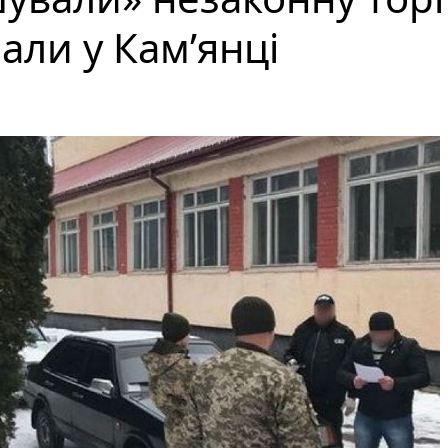
али у Кам’янці