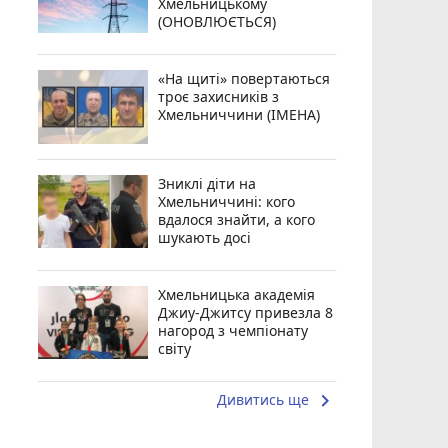
Хмельницькому
(ОНОВЛЮЄТЬСЯ)
«На щиті» повертаються
троє захисників з
Хмельниччини (ІМЕНА)
Зниклі діти на
Хмельниччині: кого
вдалося знайти, а кого
шукають досі
Хмельницька академія
Джиу-Джитсу привезла 8
нагород з чемпіонату
світу
keyboard_arrow_right
Дивитись ще