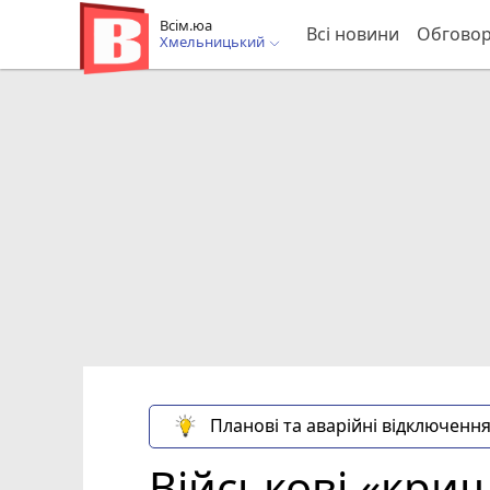
Всім.юа
Всі новини
Обгово
Хмельницький
Планові та аварійні відключення
Військові «кри