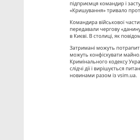
підприємця командир і заст
«Кришування» тривало протя
Командира військової части
передавали чергову «данину
в Києві. В столиці, як повід
Затримані можуть потрапити з
можуть конфіскувати майно.
Кримінального кодексу Укра
слідчі дії і вирішується пит
новинами разом із vsim.ua.