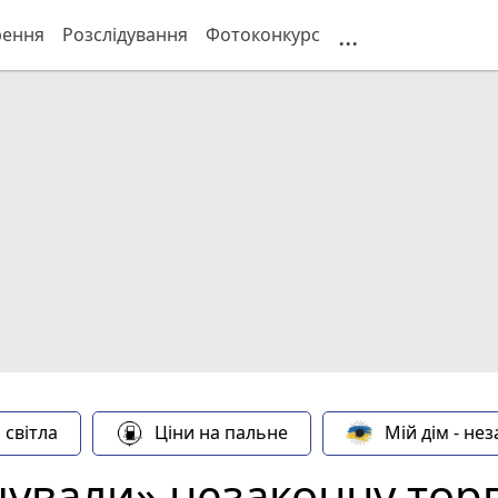
...
рення
Розслідування
Фотоконкурс
 світла
Ціни на пальне
Мій дім - не
шували» незаконну тор