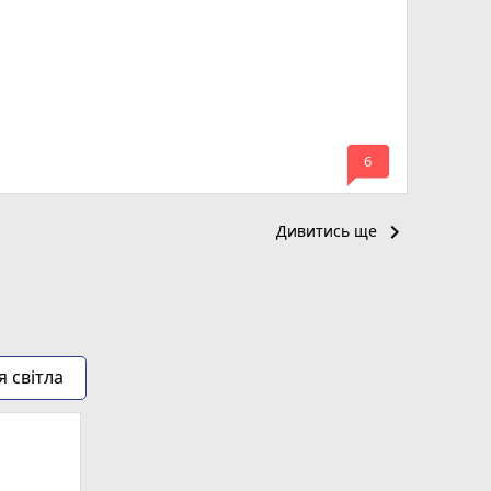
mode_comment
6
keyboard_arrow_right
Дивитись ще
я світла