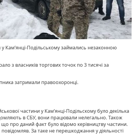
ни у Кам’янці-Подільському займались незаконною
ало з власників торгових точок по 3 тисячі за
упника затримали правоохоронці.
ійськової частини у Кам’янці-Подільскому було декілька
ідомляють в СБУ, вони працювали нелегально. Також
що про даний факт було відомо керівництву частини.
не повідомляв. За таке не перешкоджання у діяльності