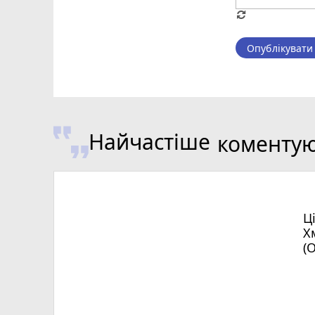
Опублікувати
Найчастіше
коменту
Ц
Х
(