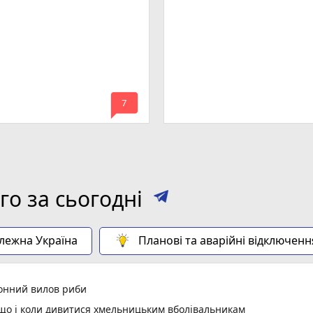
mode_comment
7
о за сьогодні
алежна Україна
Планові та аварійні відключенн
конний вилов риби
: що і коли дивитися хмельницьким вболівальникам