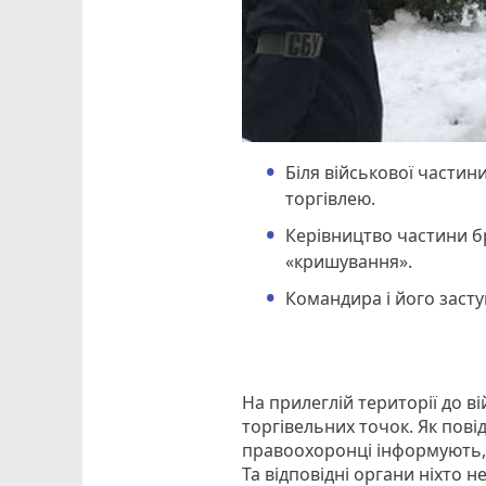
Біля військової части
торгівлею.
Керівництво частини бр
«кришування».
Командира і його заст
На прилеглій території до в
торгівельних точок. Як пов
правоохоронці інформують, 
Та відповідні органи ніхто 