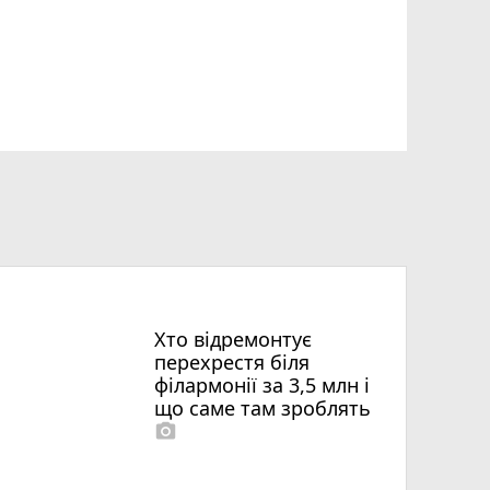
Хто відремонтує
перехрестя біля
філармонії за 3,5 млн і
що саме там зроблять
photo_camera