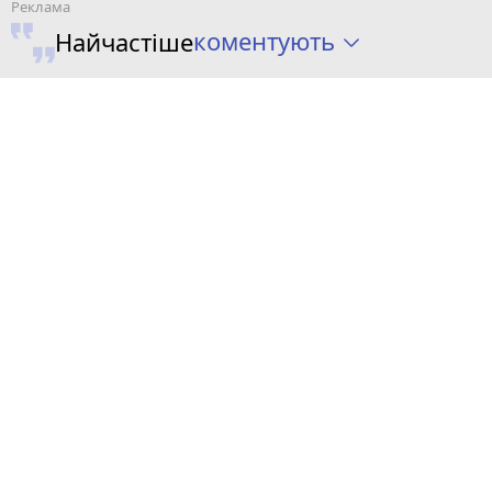
коментують
Найчастіше