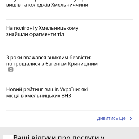
вишів та коледжів Хмельниччини
На полігоні у Хмельницькому
знайшли фрагменти тіл
3 роки вважався зниклим безвісти:
попрощалися з Євгенієм Криниціним
photo_camera
Новий рейтинг вишів України: які
місця в хмельницьких ВНЗ
keyboard_arrow_right
Дивитись ще
Ваші відгуки про послуги у