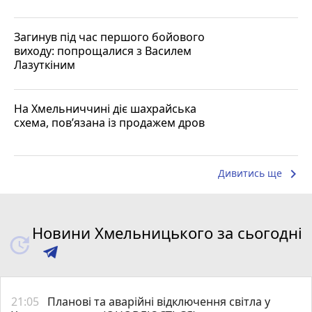
Загинув під час першого бойового
виходу: попрощалися з Василем
Лазуткіним
На Хмельниччині діє шахрайська
схема, пов’язана із продажем дров
keyboard_arrow_right
Дивитись ще
Новини Хмельницького за сьогодні
21:05
Планові та аварійні відключення світла у