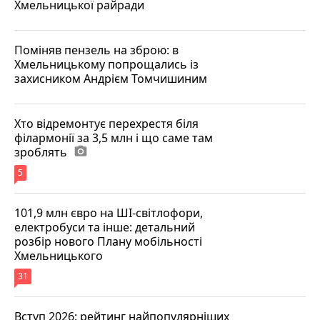
Хмельницької райради
Поміняв пензель на зброю: в
Хмельницькому попрощались із
захисником Андрієм Томчишиним
Хто відремонтує перехрестя біля
філармонії за 3,5 млн і що саме там
зроблять
photo_camera
5
101,9 млн євро на ШІ-світлофори,
електробуси та інше: детальний
розбір нового Плану мобільності
Хмельницького
31
Вступ 2026: рейтинг найпопулярніших