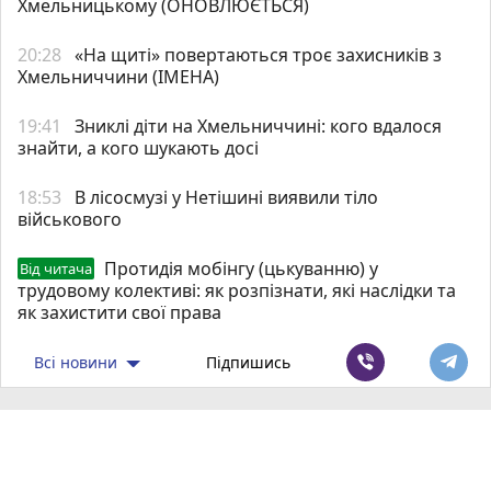
Хмельницькому (ОНОВЛЮЄТЬСЯ)
20:28
«На щиті» повертаються троє захисників з
Хмельниччини (ІМЕНА)
19:41
Зниклі діти на Хмельниччині: кого вдалося
знайти, а кого шукають досі
18:53
В лісосмузі у Нетішині виявили тіло
військового
Протидія мобінгу (цькуванню) у
Від читача
трудовому колективі: як розпізнати, які наслідки та
як захистити свої права
Всі новини
Підпишись