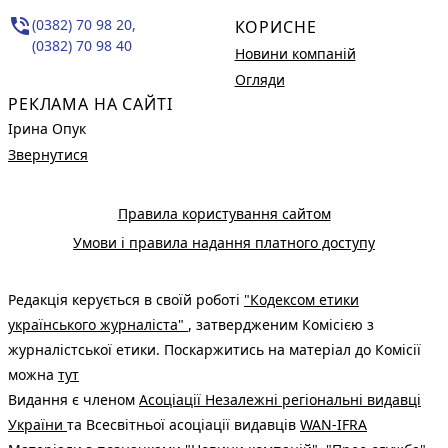
phone_in_talk
(0382) 70 98 20,
КОРИСНЕ
(0382) 70 98 40
Новини компаній
Огляди
РЕКЛАМА НА САЙТІ
Ірина Опук
Звернутися
Правила користування сайтом
Умови і правила надання платного доступу
Редакція керується в своїй роботі
"Кодексом етики
українського журналіста"
, затвердженим Комісією з
журналістської етики. Поскаржитись на матеріал до Комісії
можна
тут
Видання є членом
Асоціації Незалежні регіональні видавці
України
та Всесвітньої асоціації видавців
WAN-IFRA