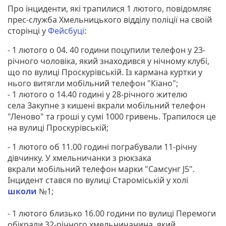
Про інциденти, які трапилися 1 лютого, повідомляє
прес-служба Хмельницького відділу поліції на своїй
сторінці у
Фейсбуці
:
- 1 лютого о 04. 40 години поцупили телефон у 23-
річного чоловіка, який знаходився у нічному клубі,
що по вулиці Проскурівській. Із кармана куртки у
нього витягли мобільний телефон "Кіано";
- 1 лютого о 14.40 годині у 28-річного жителю
села Закупне з кишені вкрали мобільний телефон
"Леново" та гроші у сумі 1000 гривень. Трапилося це
на вулиці Проскурівській;
- 1 лютого об 11.00 годині пограбували 11-річну
дівчинку. У хмельничанки з рюкзака
вкрали мобільний телефон марки "Самсунг J5".
Інцидент стався по вулиці Староміській у холі
школи
№1;
- 1 лютого близько 16.00 години по вулиці Перемоги
обікрали 32-річного хмельничанина, який