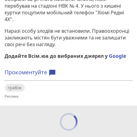
перебував на стадіоні НВК № 4. У нього з кишені
куртки поцупили мобільний телефон "Хіомі Редмі
4Х".
Наразі особу злодіїв не встановили. Правоохоронці
закликають містян бути уважними та не залишати
свої речі без нагляду.
Додайте Всім.юа до вибраних джерел у
Google
Прокоментуйте
chat_bubble
грабіж