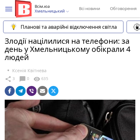
Всім.юа
Всі новини
Обговорення
Хмельницький
Планові та аварійні відключення світла
Злодії націлилися на телефони: за
день у Хмельницькому обікрали 4
людей
Ксенія Квітнева
chat_bubble
share
visibility
3
0
635