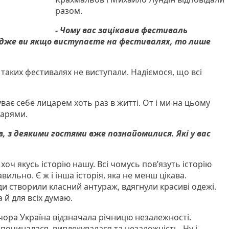
разом.
- Чому вас зацікавив фестиваль
адже ви якщо виступаєте на фестивалях, то лише
а таких фестивалях не виступали. Надіємося, що всі
ває себе лицарем хоть раз в житті. От і ми на цьому
царями.
в, з деякими гостями вже познайомилися. Які у вас
оч якусь історію нашу. Всі чомусь пов’язуть історію
вильно. Є ж і інша історія, яка не менш цікава.
и створили класний антураж, вдягнули красиві одежі.
а й для всіх думаю.
ора Україна відзначала річницю незалежності.
 починалася, виплекувалася та незалежність. Ну і