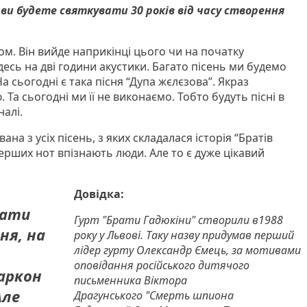
к ви будете святкувати 30 років від часу створення
ом. Він вийде наприкінці цього чи на початку
 десь на дві години акустики. Багато пісень ми будемо
а сьогодні є така пісня “Дупа жєлєзова”. Якраз
Та сьогодні ми її не виконаємо. Тобто будуть пісні в
налі.
на з усіх пісень, з яких складалася історія “Братів
 перших нот впізнають люди. Але то є дуже цікавий
Довідка:
вати
Гурт "Брати Гадюкіни" створили в1988
пня, на
року у Львові. Таку назву придумав перший
лідер гурту Олександр Ємець, за мотивами
оповідання російського дитячого
аркон
письменника Віктора
Але
Драгунського "Смерть шпиона