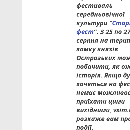
фестиваль
середньовічної
культури “
Стар
фест
”. З 25 по 2
серпня на терит
замку князів
Острозьких мо
побачити, як о
історія. Якщо д
хочеться на фес
немає можливо
приїхати цими
вихідними, vsim.
розкаже вам про
події.