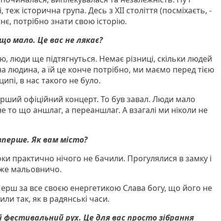
 теж історична група. Десь з ХІІ століття (посміхаєть, -
є, потрібно знати свою історію.
що мало. Це вас не лякає?
ю, люди ще підтягнуться. Немає різниці, скільки людей
а людина, а їй це конче потрібно, ми маємо перед тією
ипі, в нас такого не було.
рший офіційний концерт. То був завал. Люди мало
 не то що аншлаг, а переаншлаг. А взагалі ми ніколи не
вперше. Як вам місто?
поки практично нічого не бачили. Прогулялися в замку і
дуже мальовничо.
Перш за все своєю енергетикою Слава богу, що його не
или так, як в радянські часи.
ий фестивальний рух. Це для вас просто зібрання