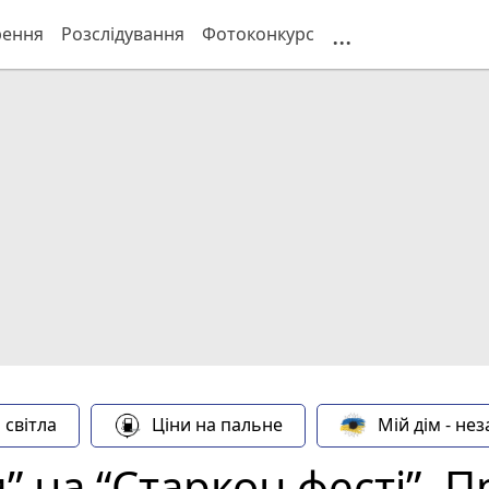
...
рення
Розслідування
Фотоконкурс
 світла
Ціни на пальне
Мій дім - не
” на “Старкон фесті”. 