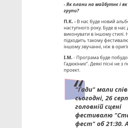
- Як плани на майбутнє і я
групи?
П.К. -
В нас буде новий альб
наступного року. Буде в нас
виконувати в іншому стилі. Н
підходить такому фестивалю. 
іншому звучанні, ніж в оригі
І.М.
- Програма буде побудова
Гадюкіних”. Деякі пісні не з
проект.
"Гади" мали спі
сьогодні, 26 сер
головній сцені
фестивалю "Ст
фест" об 21:30. 