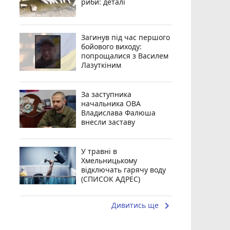
риби: деталі
Загинув під час першого
бойового виходу:
попрощалися з Василем
Лазуткіним
За заступника
начальника ОВА
Владислава Фалюша
внесли заставу
У травні в
Хмельницькому
відключать гарячу воду
(СПИСОК АДРЕС)
keyboard_arrow_right
Дивитись ще