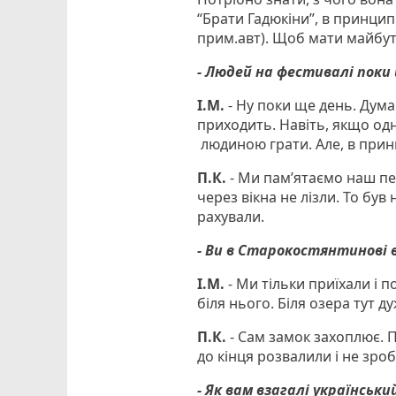
“Брати Гадюкіни”, в принципі,
прим.авт). Щоб мати майбутн
- Людей на фестивалі поки 
І.М.
- Ну поки ще день. Дума
приходить. Навіть, якщо одн
людиною грати. Але, в принц
П.К.
- Ми пам’ятаємо наш пе
через вікна не лізли. То був
рахували.
- Ви в Старокостянтинові 
І.М.
- Ми тільки приїхали і 
біля нього. Біля озера тут 
П.К.
- Сам замок захоплює. 
до кінця розвалили і не зроб
- Як вам взагалі українськ