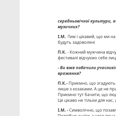
середньовічної культури, 
музичних?
І.М.
-Тим і цікавий, що ми н
будуть задоволені
П.К.
- Кожний мужчина відчу
фестивалі відчуємо себе ли
- Ви вже побачили учасникі
враження?
П.К.-
Приємно, що згадують х
лише з козаками. А це не пра
Приємно тут бачити, що люд
Це цікаво не тільки для нас, 
І.М. -
Символічно, що позавч
Потрібно знати, з чого вона