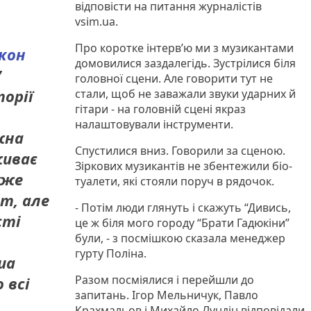
відповісти на питання журналістів
vsim.ua.
Про коротке інтерв’ю ми з музикантами
кон
домовилися заздалегідь. Зустрілися біля
7
головної сцени. Але говорити тут не
орії
стали, щоб не заважали звуки ударних й
гітари - на головній сцені якраз
налаштовували інструменти.
жна
Спустилися вниз. Говорили за сценою.
живає
Зіркових музикантів не збентежили біо-
уже
туалети, які стояли поруч в рядочок.
т, але
- Потім люди глянуть і скажуть “Дивись,
сті
це ж біля мого городу “Брати Гадюкіни”
були, - з посмішкою сказала менеджер
гурту Поліна.
ua
Разом посміялися і перейшли до
 всі
запитань. Ігор Мельничук, Павло
Крахмальов і Михайло Лундін відповідали