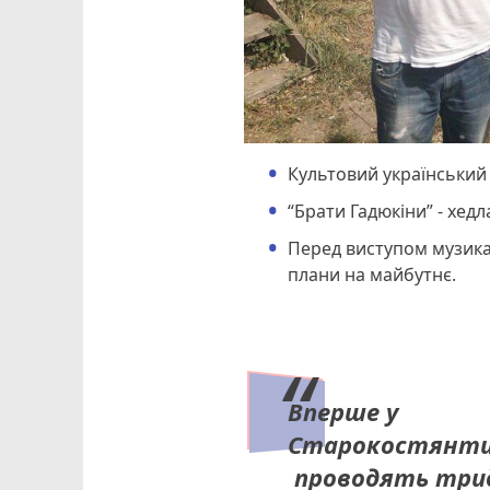
Культовий український 
“Брати Гадюкіни” - хед
Перед виступом музика
плани на майбутнє.
Вперше у
Старокостянти
проводять три