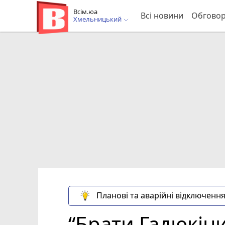
Всім.юа
Всі новини
Обгово
Хмельницький
Планові та аварійні відключення
“Брати Гадюкіни