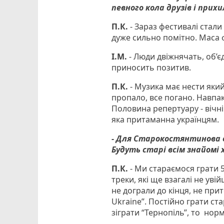
певного кола друзів і прих
П.К.
- Зараз фестивалі стали 
дуже сильно помітно. Маса 
І.М.
- Люди двіжнячать, об’є
приносить позитив.
П.К.
- Музика має нести який
пропало, все погано. Навпак
Половина репертуару - вічні
яка притаманна українцям.
- Для Старокостянтинова ва
Будуть старі всім знайомі х
П.К.
- Ми стараємося грати 50
треки, які ще взагалі не увій
не дограли до кінця, не прит
Ukraine”. Постійно грати ста
зіграти “Тернопіль”, то нор