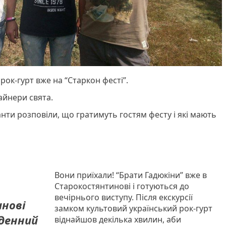
рок-гурт вже на “Старкон фесті”.
лайнери свята.
нти розповіли, що гратимуть гостям фесту і які мають
Вони приїхали! “Брати Гадюкіни” вже в
Старокостянтинові і готуються до
вечірнього виступу. Після екскурсії
нові
замком культовий український рок-гурт
денний
віднайшов декілька хвилин, аби