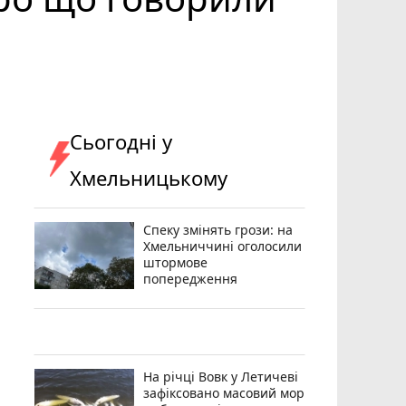
Сьогодні у
Хмельницькому
Спеку змінять грози: на
Хмельниччині оголосили
штормове
попередження
На річці Вовк у Летичеві
зафіксовано масовий мор