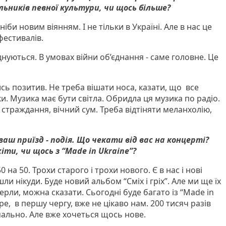
ильників певної культури, чи щось більше?
ніби новим віянням. І не тільки в Україні. Але в нас це
фестивалів.
днуються. В умовах війни об’єднання - саме головне. Це
сь позитив. Не треба вішати носа, казати, що все
и. Музика має бути світла. Обридла ця музика по радіо.
 страждання, вічний сум. Треба відтіняти меланхолію,
ш приїзд - подія. Що чекати від вас на концерті?
іти, чи щось з “Made in Ukraine”?
 на 50. Трохи старого і трохи нового. Є в нас і нові
шли нікуди. Буде новий альбом “Сміх і гріх”. Але ми ще їх
ерли, можна сказати. Сьогодні буде багато із “Made in
ре, в першу чергу, вже не цікаво нам. 200 тисяч разів
мально. Але вже хочеться щось нове.