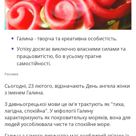
Галина - творча та креативна особистість.
Успіху досягає виключно власними силами та
працьовитістю, бо в усьому прагне
самостійності.
Сьогодні, 23 лютого, відзначають День ангела жінки
з іменем Галина.
З давньогрецької мови це ім'я трактують як "тиха,
лагідна, спокійна". У міфології Галину
характеризують як покровительку моряків, вона для
людей уособлювала чисте та спокійне море.
Галина з самого дитинства має особливий зв'язок із