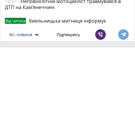
14:51
Неповнолітній мотоцикліст травмувався в
ДТП на Кам’янеччині
Хмельницька митниця інформує
Від читача
Всі новини
Підпишись