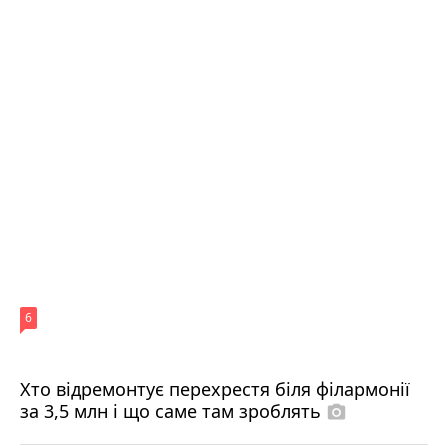
6
Хто відремонтує перехрестя біля філармонії
за 3,5 млн і що саме там зроблять
photo_camera