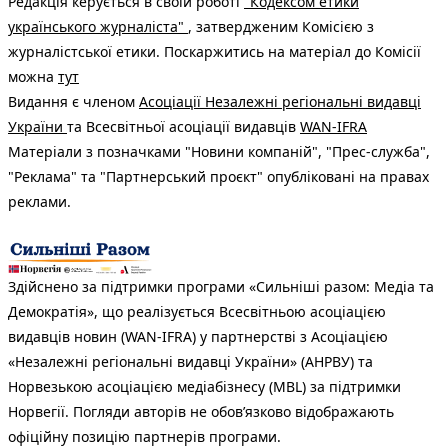
Редакція керується в своїй роботі
"Кодексом етики
українського журналіста"
, затвердженим Комісією з
журналістської етики. Поскаржитись на матеріал до Комісії
можна
тут
Видання є членом
Асоціації Незалежні регіональні видавці
України
та Всесвітньої асоціації видавців
WAN-IFRA
Матеріали з позначками "Новини компаній", "Прес-служба",
"Реклама" та "Партнерський проєкт" опубліковані на правах
реклами.
Здійснено за підтримки програми «Сильніші разом: Медіа та
Демократія», що реалізується Всесвітньою асоціацією
видавців новин (WAN-IFRA) у партнерстві з Асоціацією
«Незалежні регіональні видавці України» (АНРВУ) та
Норвезькою асоціацією медіабізнесу (MBL) за підтримки
Норвегії. Погляди авторів не обов’язково відображають
офіційну позицію партнерів програми.