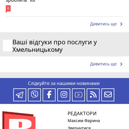
6
keyboard_arrow_right
Дивитись ще
Ваші відгуки про послуги у
Хмельницькому
keyboard_arrow_right
Дивитись ще
Слідкуйте за нашими новинами
РЕДАКТОРИ
Максим Фарина
Звернутися