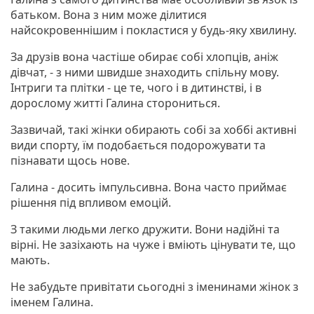
батьком. Вона з ним може ділитися
найсокровеннішим і покластися у будь-яку хвилину.
За друзів вона частіше обирає собі хлопців, аніж
дівчат, - з ними швидше знаходить спільну мову.
Інтриги та плітки - це те, чого і в дитинстві, і в
дорослому житті Галина сторониться.
Зазвичай, такі жінки обирають собі за хоббі активні
види спорту, їм подобається подорожувати та
пізнавати щось нове.
Галина - досить імпульсивна. Вона часто приймає
рішення під впливом емоцій.
З такими людьми легко дружити. Вони надійні та
вірні. Не зазіхають на чуже і вміють цінувати те, що
мають.
Не забудьте привітати сьогодні з іменинами жінок з
іменем Галина.