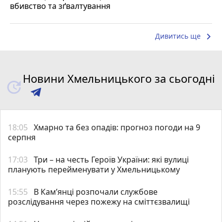
вбивство та зґвалтування
keyboard_arrow_right
Дивитись ще
Новини Хмельницького за сьогодні
18:05
Хмарно та без опадів: прогноз погоди на 9
серпня
17:03
Три – на честь Героїв України: які вулиці
планують перейменувати у Хмельницькому
15:55
В Кам’янці розпочали службове
розслідування через пожежу на сміттєзвалищі