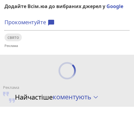
Додайте Всім.юа до вибраних джерел у
Google
Прокоментуйте
chat_bubble
свято
коментують
Найчастіше