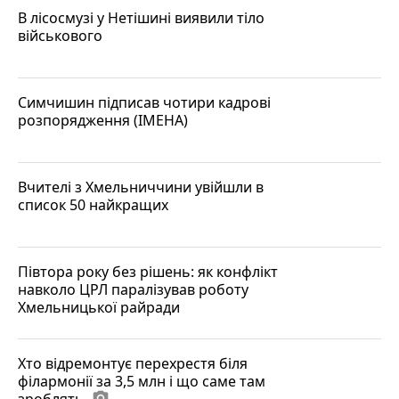
В лісосмузі у Нетішині виявили тіло
військового
Симчишин підписав чотири кадрові
розпорядження (ІМЕНА)
Вчителі з Хмельниччини увійшли в
список 50 найкращих
Півтора року без рішень: як конфлікт
навколо ЦРЛ паралізував роботу
Хмельницької райради
Хто відремонтує перехрестя біля
філармонії за 3,5 млн і що саме там
зроблять
photo_camera