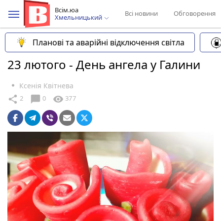
Всім.юа
Всі новини
Обговорення
Хмельницький
Планові та аварійні відключення світла
23 лютого - День ангела у Галини
Ксенія Квітнева
chat_bubble
share
visibility
2
0
377