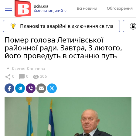
Всім.юа
Всі новини
Обговорення
Хмельницький
Планові та аварійні відключення світла
Помер голова Летичівської
районної ради. Завтра, 3 лютого,
його проведуть в останню путь
Ксенія Квітнева
chat_bubble
share
visibility
0
0
306