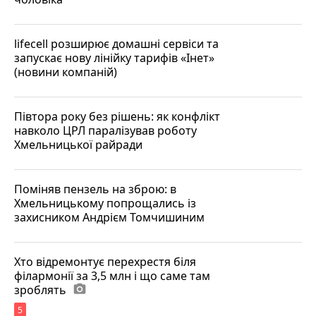
lifecell розширює домашні сервіси та
запускає нову лінійку тарифів «Інет»
(новини компаній)
Півтора року без рішень: як конфлікт
навколо ЦРЛ паралізував роботу
Хмельницької райради
Поміняв пензель на зброю: в
Хмельницькому попрощались із
захисником Андрієм Томчишиним
Хто відремонтує перехрестя біля
філармонії за 3,5 млн і що саме там
зроблять
photo_camera
5