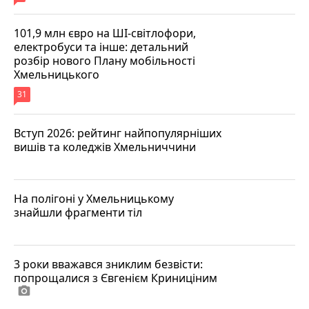
101,9 млн євро на ШІ-світлофори,
електробуси та інше: детальний
розбір нового Плану мобільності
Хмельницького
31
Вступ 2026: рейтинг найпопулярніших
вишів та коледжів Хмельниччини
На полігоні у Хмельницькому
знайшли фрагменти тіл
3 роки вважався зниклим безвісти:
попрощалися з Євгенієм Криниціним
photo_camera