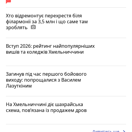
Хто відремонтує перехрестя біля
філармонії за 3,5 млн і що саме там
зроблять
photo_camera
Вступ 2026: рейтинг найпопулярніших
вишів та коледжів Хмельниччини
Загинув під час першого бойового
виходу: попрощалися з Василем
Лазуткіним
На Хмельниччині діє шахрайська
схема, пов’язана із продажем дров
keyboard_arrow_right
Дивитись ще