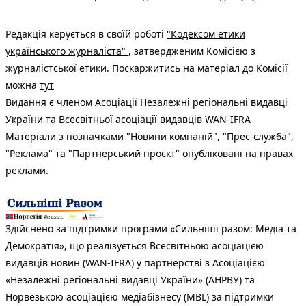
Редакція керується в своїй роботі
"Кодексом етики
українського журналіста"
, затвердженим Комісією з
журналістської етики. Поскаржитись на матеріал до Комісії
можна
тут
Видання є членом
Асоціації Незалежні регіональні видавці
України
та Всесвітньої асоціації видавців
WAN-IFRA
Матеріали з позначками "Новини компаній", "Прес-служба",
"Реклама" та "Партнерський проєкт" опубліковані на правах
реклами.
Здійснено за підтримки програми «Сильніші разом: Медіа та
Демократія», що реалізується Всесвітньою асоціацією
видавців новин (WAN-IFRA) у партнерстві з Асоціацією
«Незалежні регіональні видавці України» (АНРВУ) та
Норвезькою асоціацією медіабізнесу (MBL) за підтримки