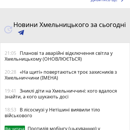
Новини Хмельницького за сьогодні
21:05
Планові та аварійні відключення світла у
Хмельницькому (ОНОВЛЮЄТЬСЯ)
20:28
«На щиті» повертаються троє захисників з
Хмельниччини (ІМЕНА)
19:41
Зниклі діти на Хмельниччині: кого вдалося
знайти, а кого шукають досі
18:53
В лісосмузі у Нетішині виявили тіло
військового
Протидія мобінгу (цькуванню) у
Від читача