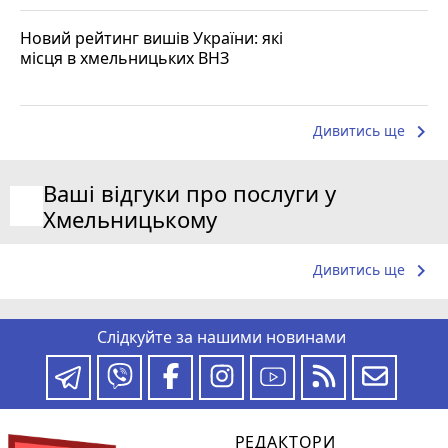
Новий рейтинг вишів України: які
місця в хмельницьких ВНЗ
keyboard_arrow_right
Дивитись ще
Ваші відгуки про послуги у
Хмельницькому
keyboard_arrow_right
Дивитись ще
Слідкуйте за нашими новинами
РЕДАКТОРИ