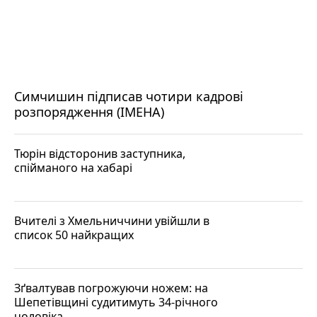
Симчишин підписав чотири кадрові
розпорядження (ІМЕНА)
Тюрін відсторонив заступника,
спійманого на хабарі
Вчителі з Хмельниччини увійшли в
список 50 найкращих
Зґвалтував погрожуючи ножем: на
Шепетівщині судитимуть 34-річного
чоловіка