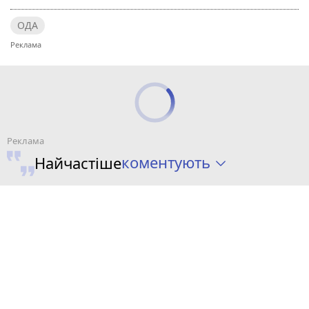
ОДА
коментують
Найчастіше