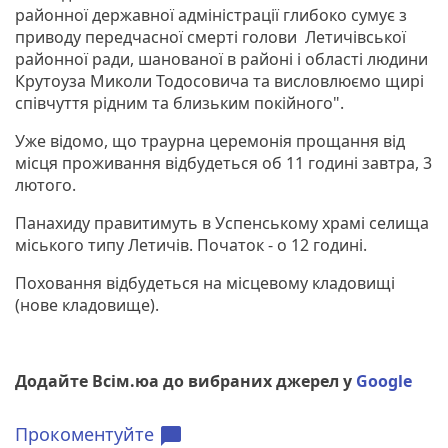
районної державної адміністрації глибоко сумує з
приводу передчасної смерті голови Летичівської
районної ради, шанованої в районі і області людини
Крутоуза Миколи Тодосовича та висловлюємо щирі
співчуття рідним та близьким покійного".
Уже відомо, що траурна церемонія прощання від
місця проживання відбудеться об 11 годині завтра, 3
лютого.
Панахиду правитимуть в Успенському храмі селища
міського типу Летичів. Початок - о 12 годині.
Поховання відбудеться на місцевому кладовищі
(нове кладовище).
Додайте Всім.юа до вибраних джерел у
Google
Прокоментуйте
chat_bubble