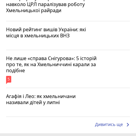
навколо ЦРЛ паралізував роботу
Хмельницької райради
Новий рейтинг вишів України: які
місця в хмельницьких ВНЗ
Не лише «справа Снігурова»: 5 історій
про те, як на Хмельниччині карали за
подібне
5
Агафія і Лео: як хмельничани
називали дітей у липні
keyboard_arrow_right
Дивитись ще