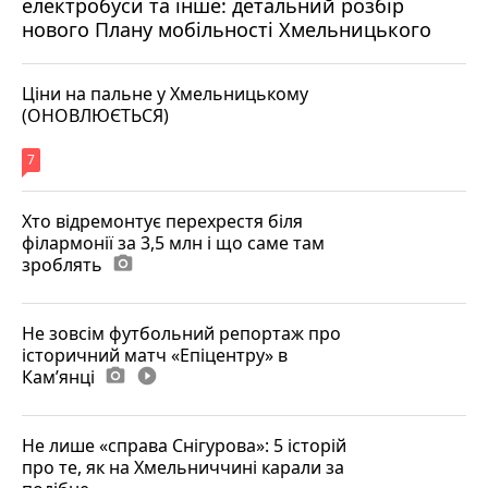
електробуси та інше: детальний розбір
нового Плану мобільності Хмельницького
Ціни на пальне у Хмельницькому
(ОНОВЛЮЄТЬСЯ)
7
Хто відремонтує перехрестя біля
філармонії за 3,5 млн і що саме там
зроблять
photo_camera
Не зовсім футбольний репортаж про
історичний матч «Епіцентру» в
Камʼянці
photo_camera
play_circle_filled
Не лише «справа Снігурова»: 5 історій
про те, як на Хмельниччині карали за