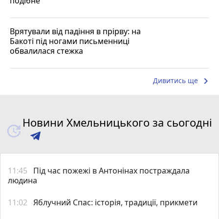
подібне
Врятували від падіння в прірву: на
Бакоті під ногами письменниці
обвалилася стежка
keyboard_arrow_right
Дивитись ще
Новини Хмельницького за сьогодні
11:45
Під час пожежі в Антонінах постраждала
людина
11:02
Яблучний Спас: історія, традиції, прикмети