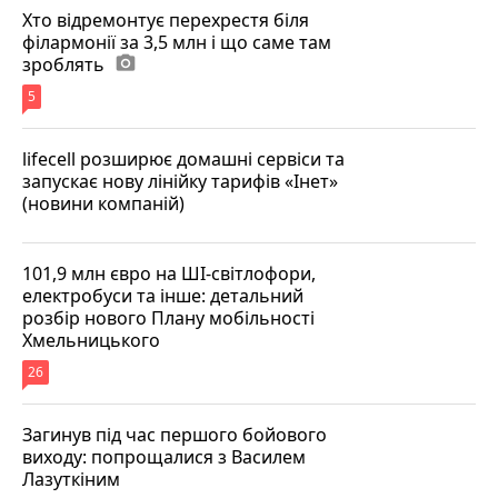
Хто відремонтує перехрестя біля
філармонії за 3,5 млн і що саме там
зроблять
photo_camera
5
lifecell розширює домашні сервіси та
запускає нову лінійку тарифів «Інет»
(новини компаній)
101,9 млн євро на ШІ-світлофори,
електробуси та інше: детальний
розбір нового Плану мобільності
Хмельницького
26
Загинув під час першого бойового
виходу: попрощалися з Василем
Лазуткіним