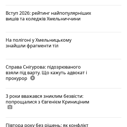
Вступ 2026: рейтинг найпопулярніших
вишів та коледжів Хмельниччини
На полігоні у Хмельницькому
знайшли фрагменти тіл
Справа Снігурова: підозрюваного
взяли під варту. Що кажуть адвокат і
прокурор
play_circle_filled
3 роки вважався зниклим безвісти:
попрощалися з Євгенієм Криниціним
photo_camera
Півтора року без рішень: як конфлікт