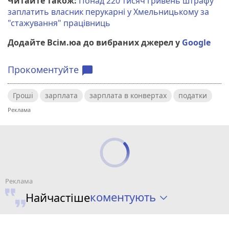
Читайте також:
Понад 220 тисяч гривень штрафу
заплатить власник перукарні у Хмельницькому за
"стажування" працівниць
Додайте Всім.юа до вибраних джерел у
Google
Прокоментуйте
chat_bubble
Гроші
зарплата
зарплата в конвертах
податки
коментують
Найчастіше