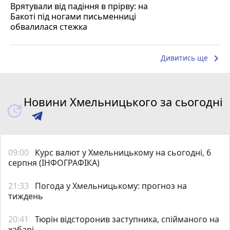
Врятували від падіння в прірву: на
Бакоті під ногами письменниці
обвалилася стежка
keyboard_arrow_right
Дивитись ще
Новини Хмельницького за сьогодні
09:00
Курс валют у Хмельницькому на сьогодні, 6
серпня (ІНФОГРАФІКА)
21:33
Погода у Хмельницькому: прогноз на
тиждень
20:41
Тюрін відсторонив заступника, спійманого на
хабарі