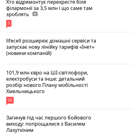
Хто відремонтує перехрестя біля
філармонії за 3,5 млн і що саме там
зроблять
photo_camera
5
lifecell розширює домашні сервіси та
запускає нову лінійку тарифів «Інет»
(новини компаній)
101,9 млн євро на ШІ-світлофори,
електробуси та інше: детальний
розбір нового Плану мобільності
Хмельницького
26
Загинув під час першого бойового
виходу: попрощалися з Василем
Лазуткіним