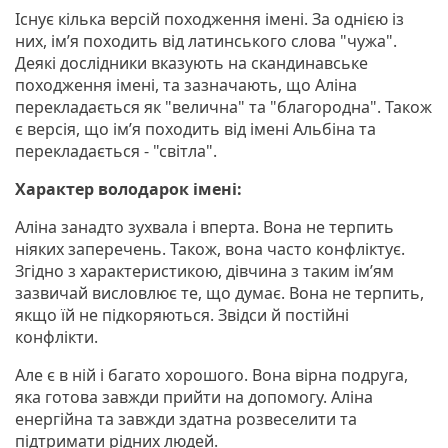
Існує кілька версій походження імені. За однією із
них, ім’я походить від латинського слова "чужа".
Деякі дослідники вказують на скандинавське
походження імені, та зазначають, що Аліна
перекладається як "велична" та "благородна". Також
є версія, що ім’я походить від імені Альбіна та
перекладається - "світла".
Характер володарок імені:
Аліна занадто зухвала і вперта. Вона не терпить
ніяких заперечень. Також, вона часто конфліктує.
Згідно з характеристикою, дівчина з таким ім’ям
зазвичай висловлює те, що думає. Вона не терпить,
якщо їй не підкоряються. Звідси й постійні
конфлікти.
Але є в ній і багато хорошого. Вона вірна подруга,
яка готова завжди прийти на допомогу. Аліна
енергійна та завжди здатна розвеселити та
підтримати рідних людей.