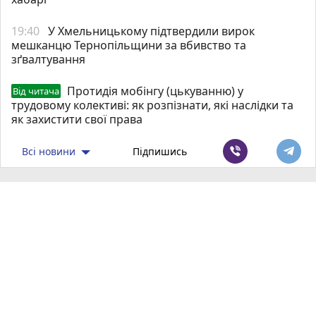
19:40
У Хмельницькому підтвердили вирок
мешканцю Тернопільщини за вбивство та
зґвалтування
Протидія мобінгу (цькуванню) у
Від читача
трудовому колективі: як розпізнати, які наслідки та
як захистити свої права
Всі новини
Підпишись