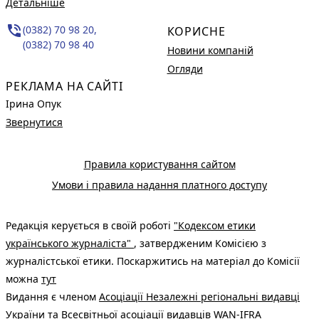
Детальніше
phone_in_talk
(0382) 70 98 20,
КОРИСНЕ
(0382) 70 98 40
Новини компаній
Огляди
РЕКЛАМА НА САЙТІ
Ірина Опук
Звернутися
Правила користування сайтом
Умови і правила надання платного доступу
Редакція керується в своїй роботі
"Кодексом етики
українського журналіста"
, затвердженим Комісією з
журналістської етики. Поскаржитись на матеріал до Комісії
можна
тут
Видання є членом
Асоціації Незалежні регіональні видавці
України
та Всесвітньої асоціації видавців
WAN-IFRA