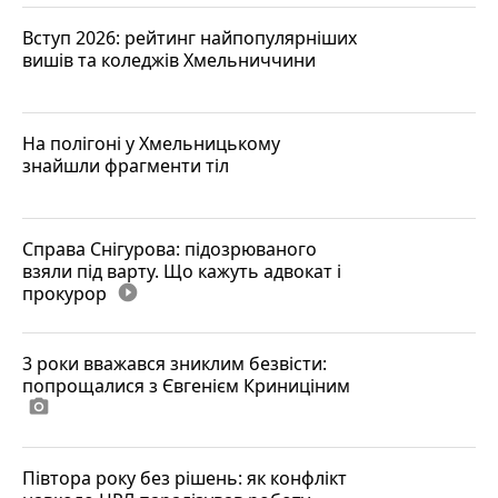
Вступ 2026: рейтинг найпопулярніших
вишів та коледжів Хмельниччини
На полігоні у Хмельницькому
знайшли фрагменти тіл
Справа Снігурова: підозрюваного
взяли під варту. Що кажуть адвокат і
прокурор
play_circle_filled
3 роки вважався зниклим безвісти:
попрощалися з Євгенієм Криниціним
photo_camera
Півтора року без рішень: як конфлікт