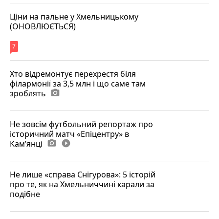
Ціни на пальне у Хмельницькому
(ОНОВЛЮЄТЬСЯ)
7
Хто відремонтує перехрестя біля
філармонії за 3,5 млн і що саме там
зроблять
photo_camera
Не зовсім футбольний репортаж про
історичний матч «Епіцентру» в
Камʼянці
photo_camera
play_circle_filled
Не лише «справа Снігурова»: 5 історій
про те, як на Хмельниччині карали за
подібне