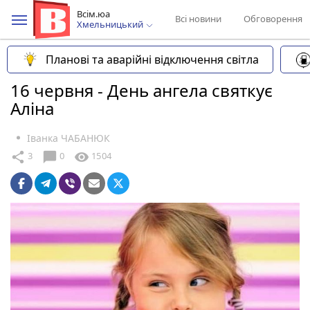
Всім.юа
Всі новини
Обговорення
Хмельницький
Планові та аварійні відключення світла
16 червня - День ангела святкує
Аліна
Іванка ЧАБАНЮК
chat_bubble
share
visibility
3
0
1504