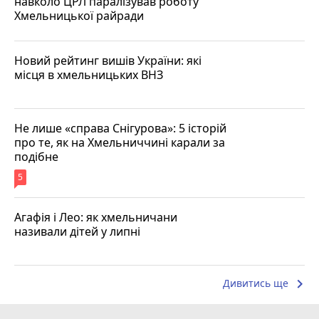
навколо ЦРЛ паралізував роботу
Хмельницької райради
Новий рейтинг вишів України: які
місця в хмельницьких ВНЗ
Не лише «справа Снігурова»: 5 історій
про те, як на Хмельниччині карали за
подібне
5
Агафія і Лео: як хмельничани
називали дітей у липні
keyboard_arrow_right
Дивитись ще