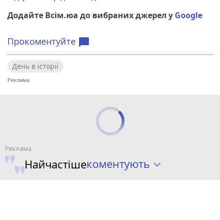
Додайте Всім.юа до вибраних джерел у
Google
Прокоментуйте
chat_bubble
День в історії
коментують
Найчастіше