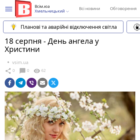
Всім.юа
Всі новини
Обговорення
Хмельницький
Планові та аварійні відключення світла
18 серпня - День ангела у
Христини
vsim.ua
chat_bubble
share
visibility
0
0
62