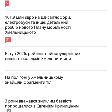
5
101,9 млн євро на ШІ-світлофори,
електробуси та інше: детальний
розбір нового Плану мобільності
Хмельницького
31
Вступ 2026: рейтинг найпопулярніших
вишів та коледжів Хмельниччини
На полігоні у Хмельницькому
знайшли фрагменти тіл
3 роки вважався зниклим безвісти:
попрощалися з Євгенієм Криниціним
photo_camera