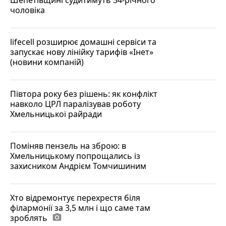
чоловіка
lifecell розширює домашні сервіси та
запускає нову лінійку тарифів «Інет»
(новини компаній)
Півтора року без рішень: як конфлікт
навколо ЦРЛ паралізував роботу
Хмельницької райради
Поміняв пензель на зброю: в
Хмельницькому попрощались із
захисником Андрієм Томчишиним
Хто відремонтує перехрестя біля
філармонії за 3,5 млн і що саме там
зроблять
photo_camera