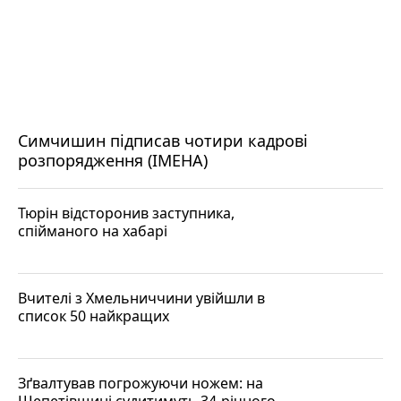
Симчишин підписав чотири кадрові
розпорядження (ІМЕНА)
Тюрін відсторонив заступника,
спійманого на хабарі
Вчителі з Хмельниччини увійшли в
список 50 найкращих
Зґвалтував погрожуючи ножем: на
Шепетівщині судитимуть 34-річного