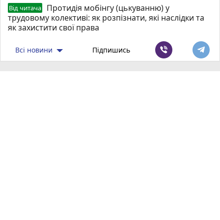
Протидія мобінгу (цькуванню) у
Від читача
трудовому колективі: як розпізнати, які наслідки та
як захистити свої права
Всі новини
Підпишись