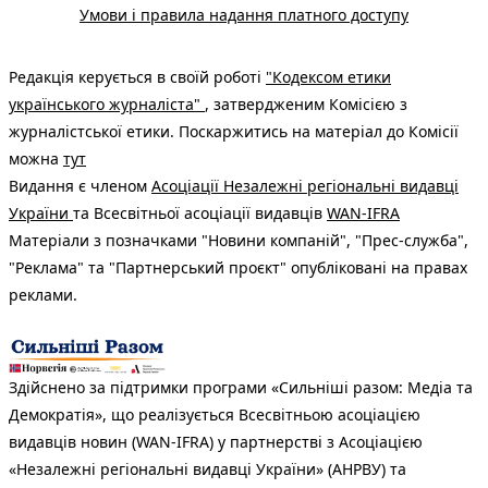
Умови і правила надання платного доступу
Редакція керується в своїй роботі
"Кодексом етики
українського журналіста"
, затвердженим Комісією з
журналістської етики. Поскаржитись на матеріал до Комісії
можна
тут
Видання є членом
Асоціації Незалежні регіональні видавці
України
та Всесвітньої асоціації видавців
WAN-IFRA
Матеріали з позначками "Новини компаній", "Прес-служба",
"Реклама" та "Партнерський проєкт" опубліковані на правах
реклами.
Здійснено за підтримки програми «Сильніші разом: Медіа та
Демократія», що реалізується Всесвітньою асоціацією
видавців новин (WAN-IFRA) у партнерстві з Асоціацією
«Незалежні регіональні видавці України» (АНРВУ) та