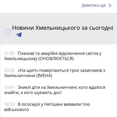
keyboard_arrow_right
Дивитись ще
Новини Хмельницького за сьогодні
21:05
Планові та аварійні відключення світла у
Хмельницькому (ОНОВЛЮЄТЬСЯ)
20:28
«На щиті» повертаються троє захисників з
Хмельниччини (ІМЕНА)
19:41
Зниклі діти на Хмельниччині: кого вдалося
знайти, а кого шукають досі
18:53
В лісосмузі у Нетішині виявили тіло
військового