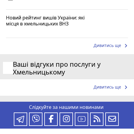
Новий рейтинг вишів України: які
місця в хмельницьких ВНЗ
keyboard_arrow_right
Дивитись ще
Ваші відгуки про послуги у
Хмельницькому
keyboard_arrow_right
Дивитись ще
Слідкуйте за нашими новинами