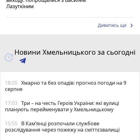
Лазуткіним
keyboard_arrow_right
Дивитись ще
Новини Хмельницького за сьогодні
18:05
Хмарно та без опадів: прогноз погоди на 9
серпня
17:03
Три – на честь Героїв України: які вулиці
планують перейменувати у Хмельницькому
15:55
В Кам’янці розпочали службове
розслідування через пожежу на сміттєзвалищі