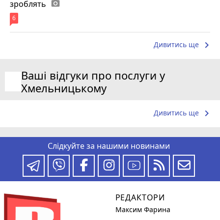
зроблять
photo_camera
6
keyboard_arrow_right
Дивитись ще
Ваші відгуки про послуги у
Хмельницькому
keyboard_arrow_right
Дивитись ще
Слідкуйте за нашими новинами
РЕДАКТОРИ
Максим Фарина