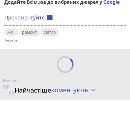
Додайте Всім.юа до вибраних джерел у
Google
Прокоментуйте
chat_bubble
ЖКГ
ремонт
світло
коментують
Найчастіше