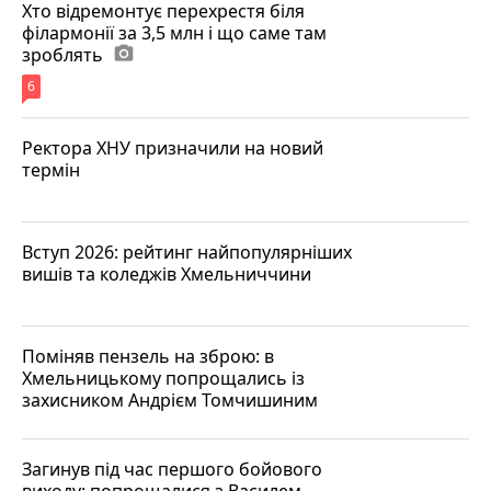
Хто відремонтує перехрестя біля
філармонії за 3,5 млн і що саме там
зроблять
photo_camera
6
Ректора ХНУ призначили на новий
термін
Вступ 2026: рейтинг найпопулярніших
вишів та коледжів Хмельниччини
Поміняв пензель на зброю: в
Хмельницькому попрощались із
захисником Андрієм Томчишиним
Загинув під час першого бойового
виходу: попрощалися з Василем