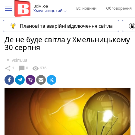
Всім.юа
Всі новини
Обговорення
Хмельницький
Планові та аварійні відключення світла
Де не буде світла у Хмельницькому
30 серпня
vsim.ua
chat_bubble
share
visibility
1
0
636