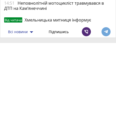
14:51
Неповнолітній мотоцикліст травмувався в
ДТП на Кам’янеччині
Хмельницька митниця інформує
Від читача
Всі новини
Підпишись