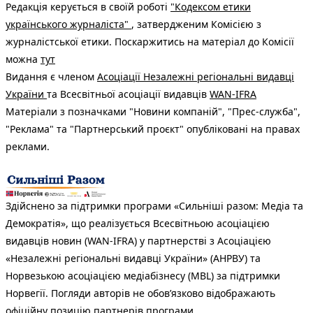
Редакція керується в своїй роботі
"Кодексом етики
українського журналіста"
, затвердженим Комісією з
журналістської етики. Поскаржитись на матеріал до Комісії
можна
тут
Видання є членом
Асоціації Незалежні регіональні видавці
України
та Всесвітньої асоціації видавців
WAN-IFRA
Матеріали з позначками "Новини компаній", "Прес-служба",
"Реклама" та "Партнерський проєкт" опубліковані на правах
реклами.
Здійснено за підтримки програми «Сильніші разом: Медіа та
Демократія», що реалізується Всесвітньою асоціацією
видавців новин (WAN-IFRA) у партнерстві з Асоціацією
«Незалежні регіональні видавці України» (АНРВУ) та
Норвезькою асоціацією медіабізнесу (MBL) за підтримки
Норвегії. Погляди авторів не обов’язково відображають
офіційну позицію партнерів програми.