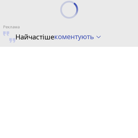
коментують
Найчастіше