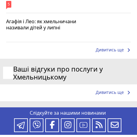
5
Агафія і Лео: як хмельничани
називали дітей у липні
keyboard_arrow_right
Дивитись ще
Ваші відгуки про послуги у
Хмельницькому
keyboard_arrow_right
Дивитись ще
Слідкуйте за нашими новинами