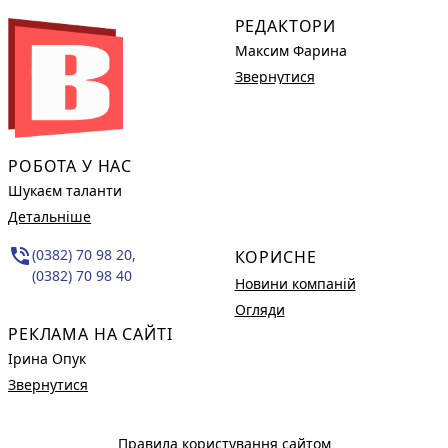
РЕДАКТОРИ
Максим Фарина
Звернутися
РОБОТА У НАС
Шукаєм таланти
Детальніше
phone_in_talk
(0382) 70 98 20,
КОРИСНЕ
(0382) 70 98 40
Новини компаній
Огляди
РЕКЛАМА НА САЙТІ
Ірина Опук
Звернутися
Правила користування сайтом