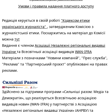
Умови і правила надання платного доступу
Редакція керується в своїй роботі
"Кодексом етики
українського журналіста"
, затвердженим Комісією з
журналістської етики. Поскаржитись на матеріал до Комісії
можна
тут
Видання є членом
Асоціації Незалежні регіональні видавці
України
та Всесвітньої асоціації видавців
WAN-IFRA
Матеріали з позначками "Новини компаній", "Прес-служба",
"Реклама" та "Партнерський проєкт" опубліковані на правах
реклами.
Здійснено за підтримки програми «Сильніші разом: Медіа та
Демократія», що реалізується Всесвітньою асоціацією
видавців новин (WAN-IFRA) у партнерстві з Асоціацією
«Незалежні регіональні видавці України» (АНРВУ) та