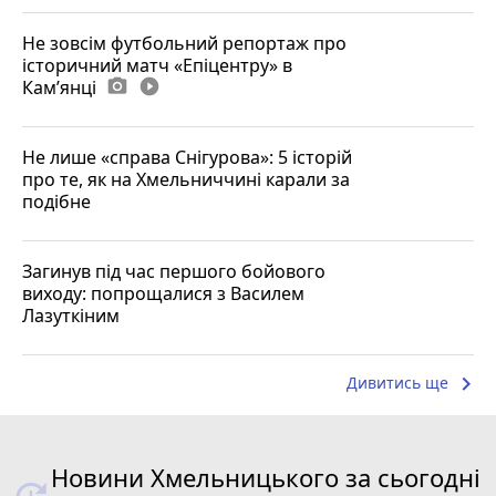
Не зовсім футбольний репортаж про
історичний матч «Епіцентру» в
Камʼянці
photo_camera
play_circle_filled
Не лише «справа Снігурова»: 5 історій
про те, як на Хмельниччині карали за
подібне
Загинув під час першого бойового
виходу: попрощалися з Василем
Лазуткіним
keyboard_arrow_right
Дивитись ще
Новини Хмельницького за сьогодні