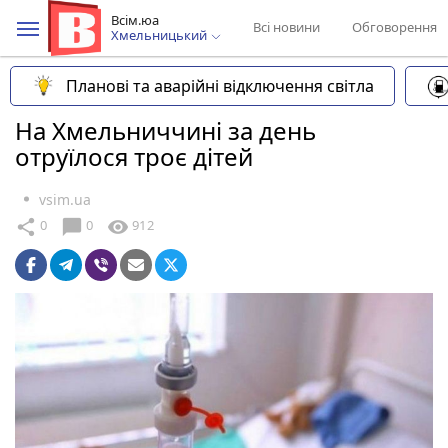
Всім.юа
Всі новини
Обговорення
Хмельницький
Планові та аварійні відключення світла
На Хмельниччині за день
отруїлося троє дітей
vsim.ua
chat_bubble
share
visibility
0
0
912