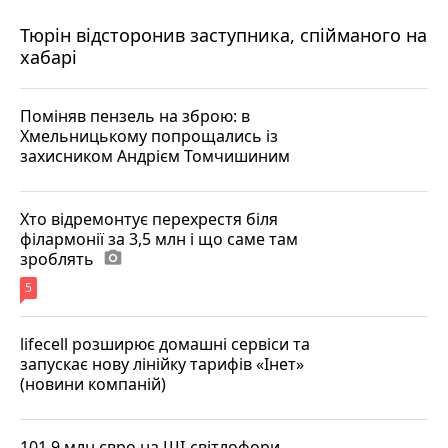
Тюрін відсторонив заступника, спійманого на
хабарі
Поміняв пензель на зброю: в
Хмельницькому попрощались із
захисником Андрієм Томчишиним
Хто відремонтує перехрестя біля
філармонії за 3,5 млн і що саме там
зроблять
photo_camera
5
lifecell розширює домашні сервіси та
запускає нову лінійку тарифів «Інет»
(новини компаній)
101,9 млн євро на ШІ-світлофори,