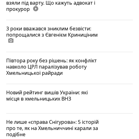
взяли під варту. Що кажуть адвокат і
прокурор
play_circle_filled
3 роки вважався зниклим безвісти:
попрощалися з Євгенієм Криниціним
photo_camera
Півтора року без рішень: як конфлікт
навколо ЦРЛ паралізував роботу
Хмельницької райради
Новий рейтинг вишів України: які
місця в хмельницьких ВНЗ
Не лише «справа Снігурова»: 5 історій
про те, як на Хмельниччині карали за
подібне