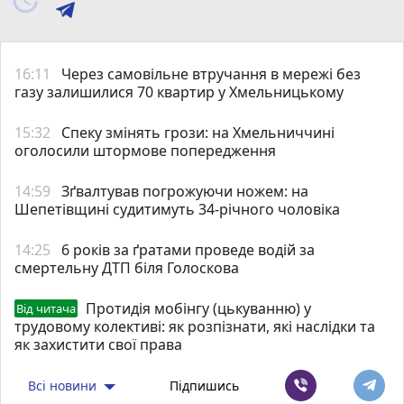
16:11
Через самовільне втручання в мережі без
газу залишилися 70 квартир у Хмельницькому
15:32
Спеку змінять грози: на Хмельниччині
оголосили штормове попередження
14:59
Зґвалтував погрожуючи ножем: на
Шепетівщині судитимуть 34-річного чоловіка
14:25
6 років за ґратами проведе водій за
смертельну ДТП біля Голоскова
Протидія мобінгу (цькуванню) у
Від читача
трудовому колективі: як розпізнати, які наслідки та
як захистити свої права
Всі новини
Підпишись