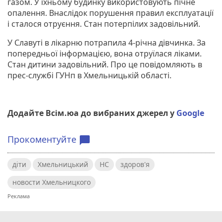
газом. У їхньому будинку використовують пічне
опалення. Внаслідок порушення правил експлуатації
і сталося отруєння. Стан потерпілих задовільний.
У Славуті в лікарню потрапила 4-річна дівчинка. За
попередньої інформацією, вона отруїлася ліками.
Стан дитини задовільний. Про це повідомляють в
прес-службі ГУНп в Хмельницькій області.
Додайте Всім.юа до вибраних джерел у
Google
Прокоментуйте
chat_bubble
діти
Хмельницький
НС
здоров'я
новости Хмельницкого