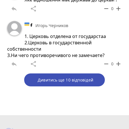
reply
share
remove
add
0
Игорь Черников
1. Церковь отделена от государстаа
2.Церковь в государственной
собственности
3.Ни чего противоречивого не замечаете?
reply
share
remove
add
0
Дивитись ще 10 відповідей