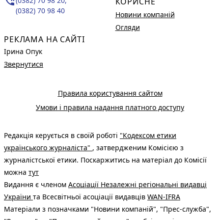
phone_in_talk
(0382) 70 98 20,
КОРИСНЕ
(0382) 70 98 40
Новини компаній
Огляди
РЕКЛАМА НА САЙТІ
Ірина Опук
Звернутися
Правила користування сайтом
Умови і правила надання платного доступу
Редакція керується в своїй роботі
"Кодексом етики
українського журналіста"
, затвердженим Комісією з
журналістської етики. Поскаржитись на матеріал до Комісії
можна
тут
Видання є членом
Асоціації Незалежні регіональні видавці
України
та Всесвітньої асоціації видавців
WAN-IFRA
Матеріали з позначками "Новини компаній", "Прес-служба",