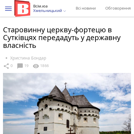
Всім.юа
Всі новини
Обговорення
Хмельницький
Старовинну церкву-фортецю в
Сутківцях передадуть у державну
власність
Христина Бондар
chat_bubble
share
visibility
0
19
1866