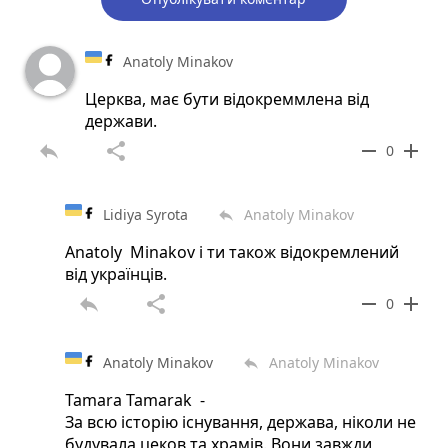
Anatoly Minakov
Церква, має бути відокреммлена від
держави.
reply
share
remove
add
0
Lidiya Syrota
Anatoly Minakov
reply
Anatoly Minakov і ти також відокремлений
від українців.
reply
share
remove
add
0
Anatoly Minakov
Anatoly Minakov
reply
Tamara Tamarak -
За всю історію існування, держава, ніколи не
будувала цеков та храмів. Вони завжди