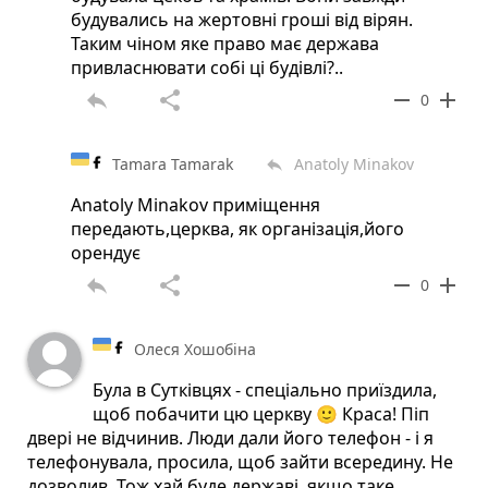
будувались на жертовні гроші від вірян.
Таким чіном яке право має держава
привласнювати собі ці будівлі?..
reply
share
remove
add
0
Tamara Tamarak
Anatoly Minakov
reply
Anatoly Minakov приміщення
передають,церква, як організація,його
орендує
reply
share
remove
add
0
Олеся Хошобіна
Була в Сутківцях - спеціально приїздила,
щоб побачити цю церкву 🙂 Краса! Піп
двері не відчинив. Люди дали його телефон - і я
телефонувала, просила, щоб зайти всередину. Не
дозволив. Тож хай буде державі, якщо таке