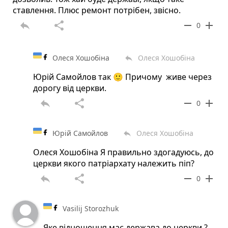
ставлення. Плюс ремонт потрібен, звісно.
reply
share
remove
add
0
Олеся Хошобіна
Олеся Хошобіна
reply
Юрій Самойлов так 🙂 Причому живе через
дорогу від церкви.
reply
share
remove
add
0
Юрій Самойлов
Олеся Хошобіна
reply
Олеся Хошобіна Я правильно здогадуюсь, до
церкви якого патріархату належить піп?
reply
share
remove
add
0
Vasilij Storozhuk
Яке відношення має держава до церкви ?