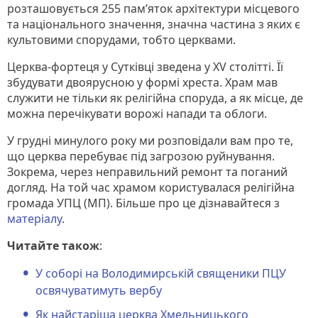
розташовується 255 пам’яток архітектури місцевого
та національного значення, значна частина з яких є
культовими спорудами, тобто церквами.
Церква-фортеця у Сутківці зведена у XV столітті. Її
збудувати двоярусною у формі хреста. Храм мав
служити не тільки як релігійна споруда, а як місце, де
можна перечікувати ворожі напади та облоги.
У грудні минулого року ми розповідали вам про те,
що церква перебуває під загрозою руйнування.
Зокрема, через неправильний ремонт та поганий
догляд. На той час храмом користувалася релігійна
громада УПЦ (МП). Більше про це дізнавайтеся з
матеріалу
.
Читайте також
:
У соборі на Володимирській священики ПЦУ
освячуватимуть вербу
Як найстаріша церква Хмельницького