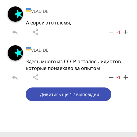
VLAD DE
А евреи это племя,
reply
share
remove
add
-1
VLAD DE
Здесь много из СССР осталось идиотов
которые понаехало за опытом
reply
share
remove
add
-1
Дивитись ще 12 відповідей