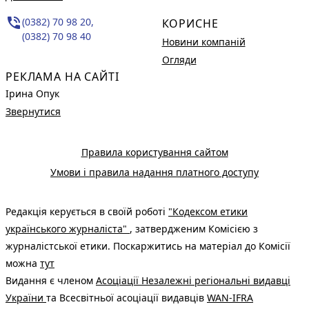
phone_in_talk
(0382) 70 98 20,
КОРИСНЕ
(0382) 70 98 40
Новини компаній
Огляди
РЕКЛАМА НА САЙТІ
Ірина Опук
Звернутися
Правила користування сайтом
Умови і правила надання платного доступу
Редакція керується в своїй роботі
"Кодексом етики
українського журналіста"
, затвердженим Комісією з
журналістської етики. Поскаржитись на матеріал до Комісії
можна
тут
Видання є членом
Асоціації Незалежні регіональні видавці
України
та Всесвітньої асоціації видавців
WAN-IFRA