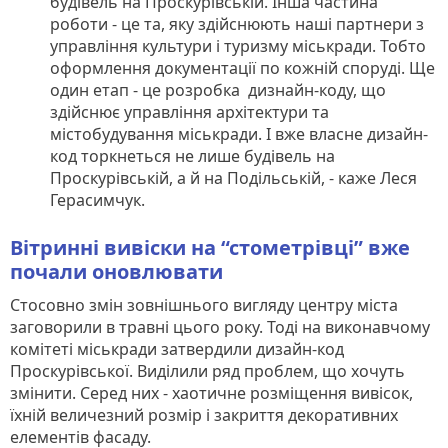
будівель на Проскурівській. Інша частина
роботи - це та, яку здійснюють наші партнери з
управління культури і туризму міськради. Тобто
оформлення документації по кожній споруді. Ще
один етап - це розробка дизнайн-коду, що
здійснює управління архітектури та
містобудування міськради. І вже власне дизайн-
код торкнеться не лише будівель на
Проскурівській, а й на Подільській, - каже Леся
Герасимчук.
Вітринні вивіски на “стометрівці” вже
почали оновлювати
Стосовно змін зовнішнього вигляду центру міста
заговорили в травні цього року. Тоді на виконавчому
комітеті міськради затвердили дизайн-код
Проскурівської. Виділили ряд проблем, що хочуть
змінити. Серед них - хаотичне розміщення вивісок,
їхній величезний розмір і закриття декоративних
елементів фасаду.