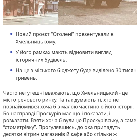
Новий проєкт “Оголені” презентували в
Хмельницькому.
У його рамках мають відновити вигляд
історичних будівель.
На це з міського бюджету буде виділено 30 тисяч
гривень.
Часто нетутешні вважають, що Хмельницький - це
місто речового ринку. Та так думають ті, хто не
познайомився хоча б з малою частиною його історії.
Бо насправді Проскурів має що і показати, і
розказати. Взяти хоча б вулицю Проскурівську, а саме
“стометрівку”. Прогулявшись, до ока припадуть
десятки вітрин магазинів й кафе або стільки ж