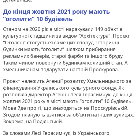
До кінця жовтня 2021 року мають
“оголити” 10 будівель
Станом на 2020 рік в місті нарахували 149 об’єктів
культурної спадщини за видом “Архітектура”. Проєкт
“Оголені” стосується саме цих споруд. Історичні
будинки мають “оголити” шляхом прибирання
рекламних банерів, старої фарби та іншого бруду.
Таким чином повернути будинкам колишній стан. А
хмельничанам подарувати настрій Проскурова.
Проєкт належить Агенції розвитку Хмельницького за
фінансування Українського культурного фонду. Як
розповіла директор Агенції Леся Герасимчук, до кінця
жовтня 2021 року в місті мають “оголити” 10 будівель.
Мова йде про ті, що знаходяться на Проскурівській.
Згодом планують взятися за об’єкти на інших вулицях.
Зокрема, на Подільській.
За словами Лесі Герасимчук, із Українського