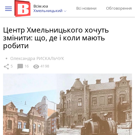
Всім.юа
Всі новини
Обговорення
Хмельницький
Центр Хмельницького хочуть
змінити: що, де і коли мають
робити
Олександра РИСКАЛЬЧУК
chat_bubble
share
visibility
5
16
4198