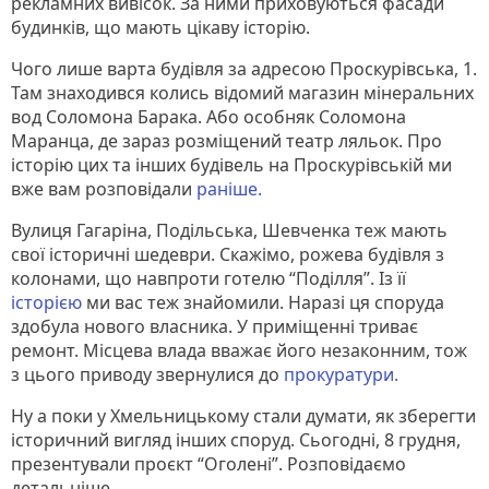
рекламних вивісок. За ними приховуються фасади
будинків, що мають цікаву історію.
Чого лише варта будівля за адресою Проскурівська, 1.
Там знаходився колись відомий магазин мінеральних
вод Соломона Барака. Або особняк Соломона
Маранца, де зараз розміщений театр ляльок. Про
історію цих та інших будівель на Проскурівській ми
вже вам розповідали
раніше.
Вулиця Гагаріна, Подільська, Шевченка теж мають
свої історичні шедеври. Скажімо, рожева будівля з
колонами, що навпроти готелю “Поділля”. Із її
історією
ми вас теж знайомили. Наразі ця споруда
здобула нового власника. У приміщенні триває
ремонт. Місцева влада вважає його незаконним, тож
з цього приводу звернулися до
прокуратури.
Ну а поки у Хмельницькому стали думати, як зберегти
історичний вигляд інших споруд. Сьогодні, 8 грудня,
презентували проєкт “Оголені”. Розповідаємо
детальніше.