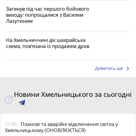
Загинув під час першого бойового
виходу: попрощалися з Василем
Лазуткіним
На Хмельниччині діє шахрайська
схема, пов’язана із продажем дров
keyboard_arrow_right
Дивитись ще
Новини Хмельницького за сьогодні
21:05
Планові та аварійні відключення світла у
Хмельницькому (ОНОВЛЮЄТЬСЯ)