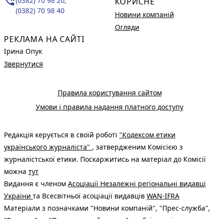
phone_in_talk
(0382) 70 98 20,
КОРИСНЕ
(0382) 70 98 40
Новини компаній
Огляди
РЕКЛАМА НА САЙТІ
Ірина Опук
Звернутися
Правила користування сайтом
Умови і правила надання платного доступу
Редакція керується в своїй роботі
"Кодексом етики
українського журналіста"
, затвердженим Комісією з
журналістської етики. Поскаржитись на матеріал до Комісії
можна
тут
Видання є членом
Асоціації Незалежні регіональні видавці
України
та Всесвітньої асоціації видавців
WAN-IFRA
Матеріали з позначками "Новини компаній", "Прес-служба",