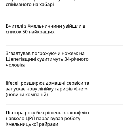
спійманого на хабарі
Вчителі з Хмельниччини увійшли в
список 50 найкращих
Зґвалтував погрожуючи ножем: на
Шепетівщині судитимуть 34-річного
чоловіка
lifecell розширює домашні сервіси та
запускає нову лінійку тарифів «Інет»
(новини компаній)
Півтора року без рішень: як конфлікт
навколо ЦРЛ паралізував роботу
Хмельницької райради