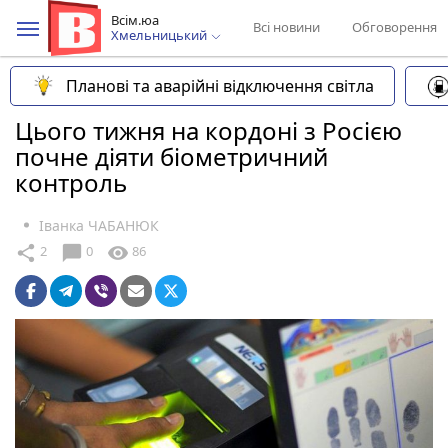
Всім.юа
Всі новини
Обговорення
Хмельницький
Планові та аварійні відключення світла
Цього тижня на кордоні з Росією
почне діяти біометричний
контроль
Іванка ЧАБАНЮК
chat_bubble
share
visibility
2
0
86