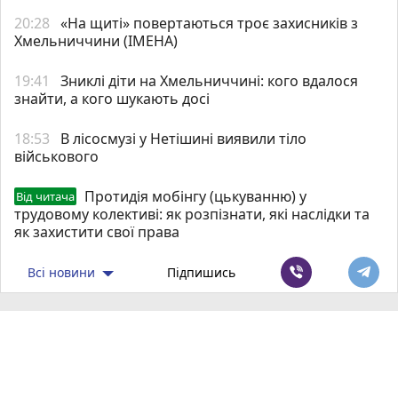
20:28
«На щиті» повертаються троє захисників з
Хмельниччини (ІМЕНА)
19:41
Зниклі діти на Хмельниччині: кого вдалося
знайти, а кого шукають досі
18:53
В лісосмузі у Нетішині виявили тіло
військового
Протидія мобінгу (цькуванню) у
Від читача
трудовому колективі: як розпізнати, які наслідки та
як захистити свої права
Всі новини
Підпишись