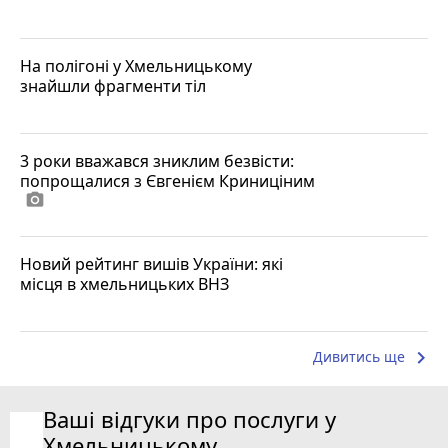
На полігоні у Хмельницькому
знайшли фрагменти тіл
3 роки вважався зниклим безвісти:
попрощалися з Євгенієм Криниціним
photo_camera
Новий рейтинг вишів України: які
місця в хмельницьких ВНЗ
keyboard_arrow_right
Дивитись ще
Ваші відгуки про послуги у
Хмельницькому