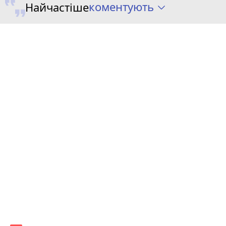
коментують
Найчастіше