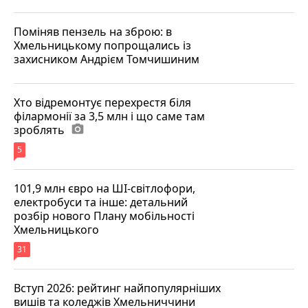
Поміняв пензель на зброю: в
Хмельницькому попрощались із
захисником Андрієм Томчишиним
Хто відремонтує перехрестя біля
філармонії за 3,5 млн і що саме там
зроблять
photo_camera
5
101,9 млн євро на ШІ-світлофори,
електробуси та інше: детальний
розбір нового Плану мобільності
Хмельницького
31
Вступ 2026: рейтинг найпопулярніших
вишів та коледжів Хмельниччини