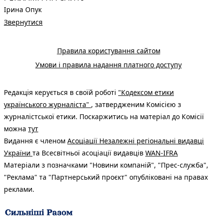
Ірина Опук
Звернутися
Правила користування сайтом
Умови і правила надання платного доступу
Редакція керується в своїй роботі
"Кодексом етики
українського журналіста"
, затвердженим Комісією з
журналістської етики. Поскаржитись на матеріал до Комісії
можна
тут
Видання є членом
Асоціації Незалежні регіональні видавці
України
та Всесвітньої асоціації видавців
WAN-IFRA
Матеріали з позначками "Новини компаній", "Прес-служба",
"Реклама" та "Партнерський проєкт" опубліковані на правах
реклами.