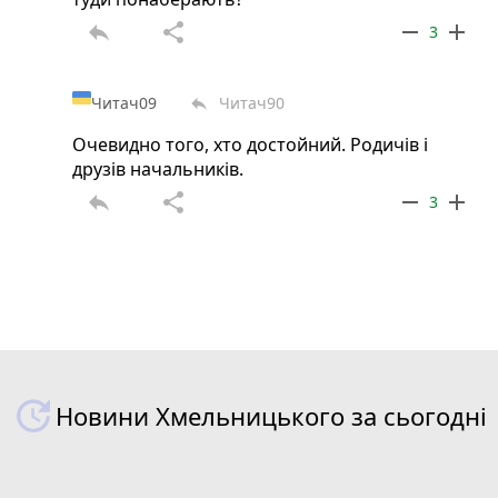
reply
share
remove
add
3
Читач09
Читач90
reply
Очевидно того, хто достойний. Родичів і
друзів начальників.
reply
share
remove
add
3
Новини Хмельницького за сьогодні