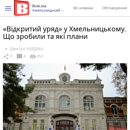
Всім.юа
Всі новини
Обговорення
Хмельницький
«Відкритий уряд» у Хмельницькому.
Що зробили та які плани
Дмитро КАРДАШ
chat_bubble
share
visibility
0
4
453