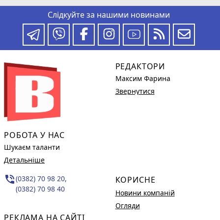
Слідкуйте за нашими новинами
РЕДАКТОРИ
Максим Фарина
Звернутися
РОБОТА У НАС
Шукаєм таланти
Детальніше
phone_in_talk
(0382) 70 98 20,
КОРИСНЕ
(0382) 70 98 40
Новини компаній
Огляди
РЕКЛАМА НА САЙТІ