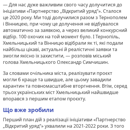
— Для нас дуже важливим свого часу долучитися до
ініціативи «Партнерство „Відкритий уряд“». Сталося
це 2020 року. Ми тоді долучилися разом з Тернополем
і Вінницею, при чому це долучення не відбувалося
автоматично за заявкою, а через великий конкурсний
відбір. 100 охочих на той момент було. І Тернопіль,
Хмельницький та Вінницю відібрали як ті, які подали
найбільш цікаві, актуальні й реалістичні заявки та
змогли якісно їх захистити, — розповів міський
голова Хмельницького Олександр Симчишин.
За словами очільника міста, реалізувати проєкт
могли б краще та швидше, але цьому завадили
карантин та повномасштабне вторгнення. Втім, серед
трьох українських міст Хмельницький найшвидше
впорався з першим етапом проєкту.
Що вже зробили
Перший план дій з реалізації ініціативи «Партнерство
„Відкритий уряд“» ухвалили на 2021-2022 роки. З того