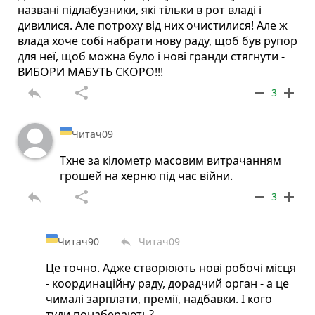
названі підлабузники, які тільки в рот владі і
дивилися. Але потроху від них очистилися! Але ж
влада хоче собі набрати нову раду, щоб був рупор
для неї, щоб можна було і нові гранди стягнути -
ВИБОРИ МАБУТЬ СКОРО!!!
reply
share
remove
add
3
Читач09
Тхне за кілометр масовим витрачанням
грошей на херню під час війни.
reply
share
remove
add
3
Читач90
Читач09
reply
Це точно. Адже створюють нові робочі місця
- координаційну раду, дорадчий орган - а це
чималі зарплати, премії, надбавки. І кого
туди понаберають?