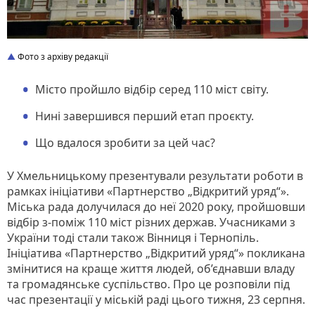
Фото з архіву редакції
Місто пройшло відбір серед 110 міст світу.
Нині завершився перший етап проєкту.
Що вдалося зробити за цей час?
У Хмельницькому презентували результати роботи в
рамках ініціативи «Партнерство „Відкритий уряд“».
Міська рада долучилася до неї 2020 року, пройшовши
відбір з-поміж 110 міст різних держав. Учасниками з
України тоді стали також Вінниця і Тернопіль.
Ініціатива «Партнерство „Відкритий уряд“» покликана
змінитися на краще життя людей, об’єднавши владу
та громадянське суспільство. Про це розповіли під
час презентації у міській раді цього тижня, 23 серпня.