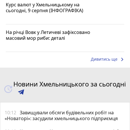
Курс валют у Хмельницькому на
сьогодні, 9 серпня (ІНФОГРАФІКА)
На річці Вовк у Летичеві зафіксовано
масовий мор риби: деталі
keyboard_arrow_right
Дивитись ще
Новини Хмельницького за сьогодні
10:12
Завищували обсяги будівельних робіт на
«Новаторі»: засудили хмельницького підприємця