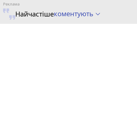
коментують
Найчастіше