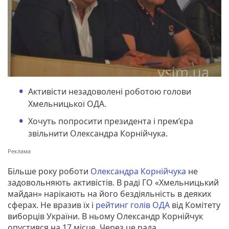
Активісти незадоволені роботою голови
Хмельницької ОДА.
Хочуть попросити президента і прем’єра
звільнити Олександра Корнійчука.
Більше року роботи
Олександра Корнійчука
не
задовольняють активістів. В раді ГО «Хмельницький
майдан» нарікають на його бездіяльність в деяких
сферах. Не вразив їх і
рейтинг голів ОДА
від Комітету
виборців України. В ньому Олександр Корнійчук
опустився на 17 місце. Через це рада