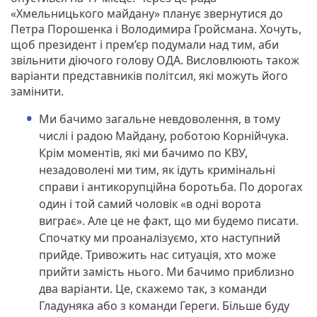
«Хмельницького майдану» планує звернутися до
Петра Порошенка і Володимира Гройсмана. Хочуть,
щоб президент і прем’єр подумали над тим, аби
звільнити діючого голову ОДА. Висловлюють також
варіанти представників політсил, які можуть його
замінити.
Ми бачимо загальне невдоволення, в тому
числі і радою Майдану, роботою Корнійчука.
Крім моментів, які ми бачимо по КВУ,
незадоволені ми тим, як ідуть кримінальні
справи і антикорупційна боротьба. По дорогах
один і той самий чоловік «в одні ворота
виграє». Але це не факт, що ми будемо писати.
Спочатку ми проаналізуємо, хто наступний
прийде. Тривожить нас ситуація, хто може
прийти замість нього. Ми бачимо приблизно
два варіанти. Це, скажемо так, з команди
Гладуняка або з команди Гереги. Більше буду