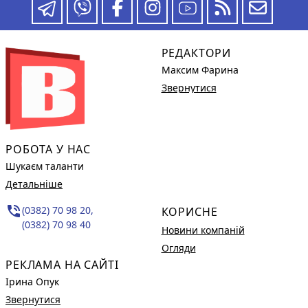
РЕДАКТОРИ
Максим Фарина
Звернутися
РОБОТА У НАС
Шукаєм таланти
Детальніше
phone_in_talk
(0382) 70 98 20,
КОРИСНЕ
(0382) 70 98 40
Новини компаній
Огляди
РЕКЛАМА НА САЙТІ
Ірина Опук
Звернутися