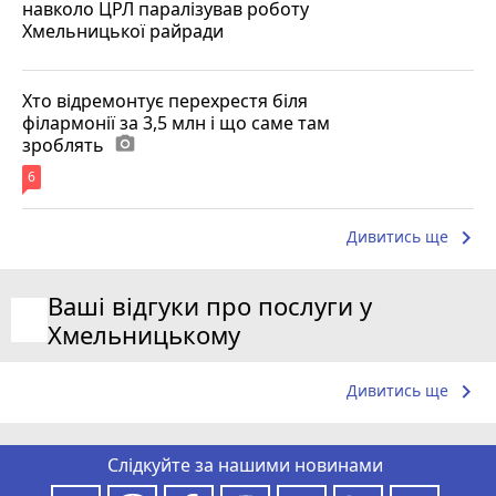
навколо ЦРЛ паралізував роботу
Хмельницької райради
Хто відремонтує перехрестя біля
філармонії за 3,5 млн і що саме там
зроблять
photo_camera
6
keyboard_arrow_right
Дивитись ще
Ваші відгуки про послуги у
Хмельницькому
keyboard_arrow_right
Дивитись ще
Слідкуйте за нашими новинами