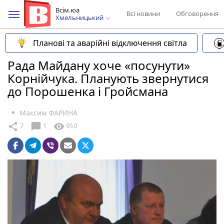
Всім.юа
Всі новини
Обговорення
Хмельницький
Планові та аварійні відключення світла
Рада Майдану хоче «посунути»
Корнійчука. Планують звернутися
до Порошенка і Гройсмана
Максим ФАРИНА
chat_bubble
share
visibility
7
1
950