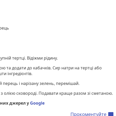
ерець
пній тертці. Відіжми рідину.
ю та додати до кабачків. Сир натри на тертці або
ти інгредієнтів.
 перець і нарізану зелень, перемішай.
 з олією сковороді. Подавати краще разом зі сметаною.
них джерел у
Google
Прокоментуйте
chat_bubble