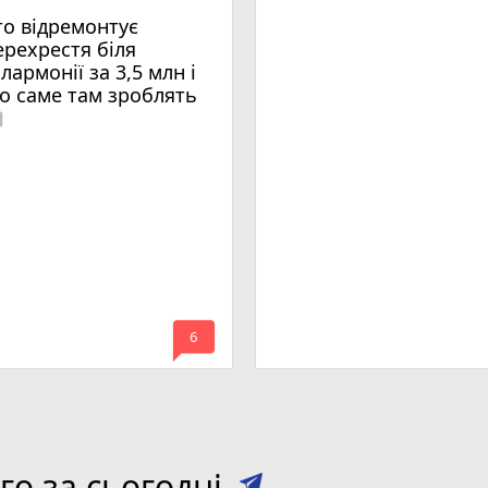
то відремонтує
ерехрестя біля
ілармонії за 3,5 млн і
о саме там зроблять
era
mode_comment
6
о за сьогодні