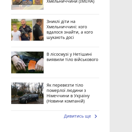
Хмельниччини (ІМЕНА)
Зниклі діти на
Хмельниччині: кого
вдалося знайти, а кого
шукають досі
В лісосмузі у Нетішині
виявили тіло військового
Як перевезти тіло
померлої людини з
Німеччини в Україну
(Новини компаній)
keyboard_arrow_right
Дивитись ще