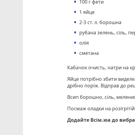
100 г фети
1 яйце
2-3 ст. л. борошна
рубана зелень, сіль, п
олія
сметана
Кабачок очисть, натри на кру
Яйце потрібно збити виделко
дрібно поріж. Відправ до реш
Всип борошно, сіль, мелений
Посмаж оладки на розігрітій
Додайте Всім.юа до вибра