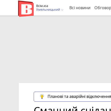
Всім.юа
Всі новини
Обгово
Хмельницький
Планові та аварійні відключення
Смачний снідан