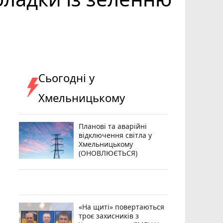
Сьогодні у
Хмельницькому
Планові та аварійні
відключення світла у
Хмельницькому
(ОНОВЛЮЄТЬСЯ)
«На щиті» повертаються
троє захисників з