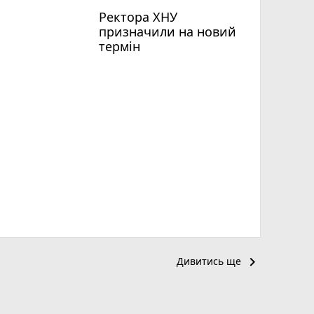
Ректора ХНУ
призначили на новий
термін
keyboard_arrow_right
Дивитись ще