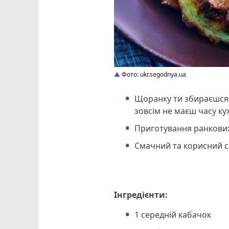
Фото: ukr.segodnya.ua
Щоранку ти збираєшся 
зовсім не маєш часу ку
Приготування ранкових
Смачний та корисний сн
Інгредієнти:
1 середній кабачок