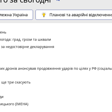
алежна Україна
Планові та аварійні відключенн
день
огода: град, грози та шквали
и за недостовірне декларування
них дронів анонсував продовження ударів по цілях у РФ (соціал
, ще три скасують
ди
ицького (ІМЕНА)
орд