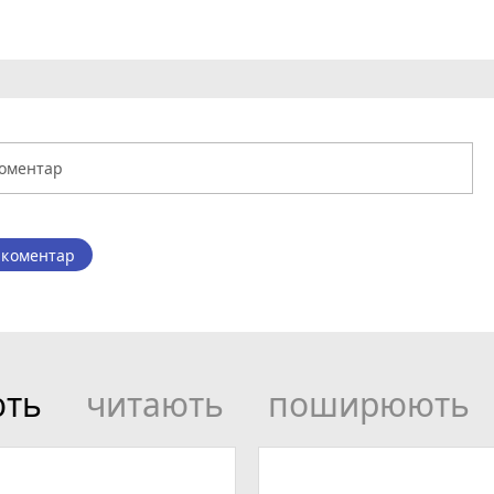
 коментар
ють
читають
поширюють