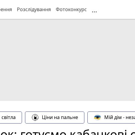
...
рення
Розслідування
Фотоконкурс
 світла
Ціни на пальне
Мій дім - не
ок: готуємо кабачкові 