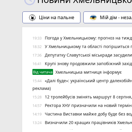
Ціни на пальне
Мій дім - нез
Погода у Хмельницькому: прогноз на тиж
19:33
У Хмельницькому та області погіршиться п
18:32
Депутатку Славутської міськради засудил
17:36
Крупі знову продовжили запобіжний захід
16:41
Від читача
Хмельницька митниця інформує
«Далі буде»: український центр далекобій
15:44
реклама)
12 тролейбусів змінять маршрут 8 серпня
15:28
Ректора ХНУ призначили на новий термін
14:57
Частина Виставки майже добу буде без во
14:19
Визначили 20 кращих працівників Хмельн
13:24
6 серпня зафіксували температурний рек
12:37