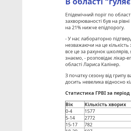
В області "гуля
Епідемічний поріг по област
захворюваності був на рівні
на 21% нижче епідпорогу.
- У нас лабораторно підтвер
незважаючи на це кількість 
все це за рахунок школярів, 
знаємо, - розповідає лікар
області Лариса Калінер.
З початку сезону від грипу 
досить невелика відносно кі
Статистика ГРВІ за період 
Вік
Кількість хворих
0-4
1577
5-14
2772
15-17
782