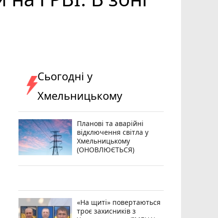
Сьогодні у
Хмельницькому
Планові та аварійні
відключення світла у
Хмельницькому
(ОНОВЛЮЄТЬСЯ)
«На щиті» повертаються
троє захисників з