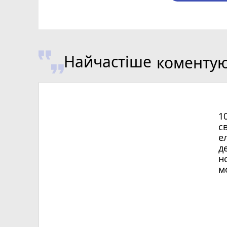
Найчастіше
коменту
1
с
е
д
н
м
Х