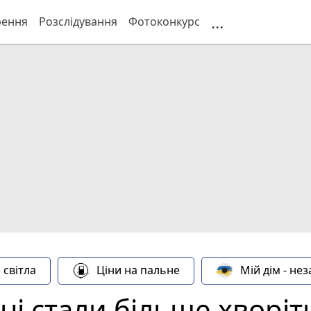
...
рення
Розслідування
Фотоконкурс
 світла
Ціни на пальне
Мій дім - не
 стали більше хворіти 