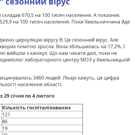
є" сезонний вірус
і складав 670,5 на 100 тисяч населення. А показник
 529,9 на 100 тисяч населення. Поки Хмельниччина йде
джено циркуляцію вірусу В. Це сезонний вірус. Але
хворих помітно зросла. Вона збільшилась на 17,2%. І
які вийшли з канікул. Що нам чекати далі, поки не
-епідеміолог лабораторного центру МОЗ у Хмельницькій
вакцинувалось 3460 людей. Лікарі кажуть, ця цифра
лькості населення області.
з 29 січня по 4 лютого
Кількість госпіталізованих
121
86
19