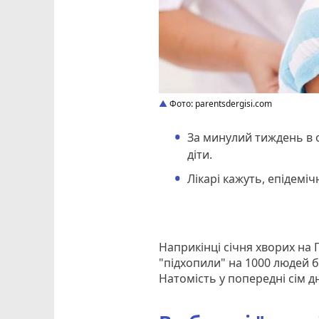
Фото: parentsdergisi.com
За минулий тиждень в о
діти.
Лікарі кажуть, епідемі
Наприкінці січня хворих на
"підхопили" на 1000 людей б
Натомість у попередні сім 