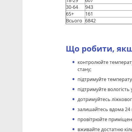
18-29
607
30-64
943
65+
161
Всього
6842
Що робити, якщ
контролюйте температу
стану;
підтримуйте температу
підтримуйте вологість 
дотримуйтесь ліжковог
залишайтесь вдома 24 
провітрюйте приміщенн
вживайте достатню кільк