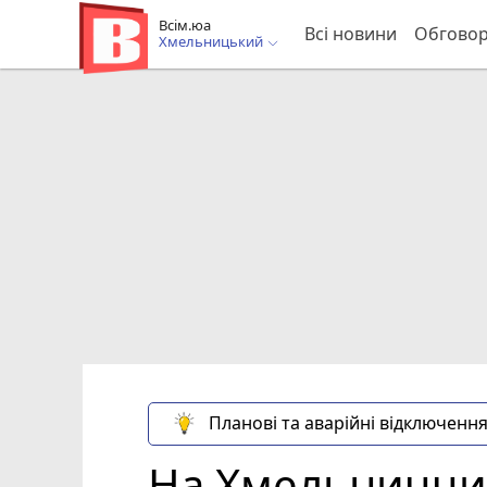
Всім.юа
Всі новини
Обгово
Хмельницький
Планові та аварійні відключення
На Хмельниччині