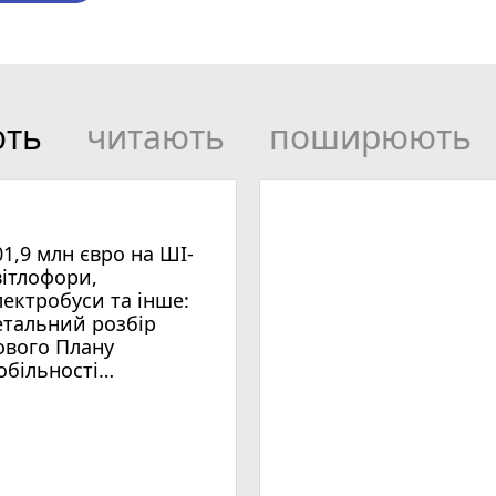
ють
читають
поширюють
01,9 млн євро на ШІ-
вітлофори,
лектробуси та інше:
етальний розбір
ового Плану
обільності
мельницького