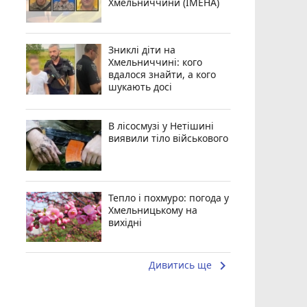
Хмельниччини (ІМЕНА)
Зниклі діти на
Хмельниччині: кого
вдалося знайти, а кого
шукають досі
В лісосмузі у Нетішині
виявили тіло військового
Тепло і похмуро: погода у
Хмельницькому на
вихідні
keyboard_arrow_right
Дивитись ще