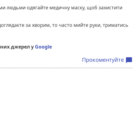
ими людьми одягайте медичну маску, щоб захистити
 доглядаєте за хворим, то часто мийте руки, триматись
.
них джерел у
Google
Прокоментуйте
chat_bubble