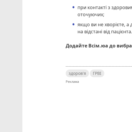
при контакті з здоров
оточуючих;
якщо ви не хворієте, а
на відстані від пацієнта
Додайте Всім.юа до вибра
здоров'я
ГРВІ