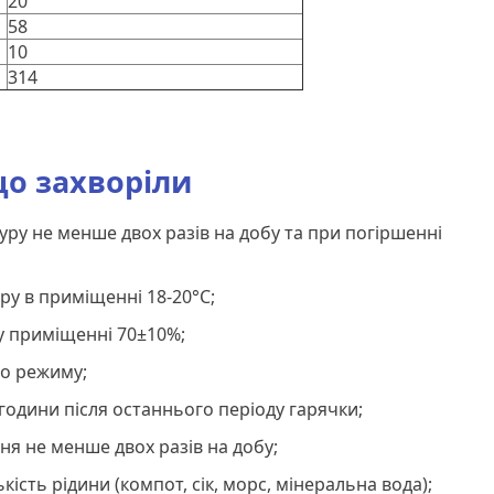
20
58
10
314
о захворіли
ру не менше двох разів на добу та при погіршенні
ру в приміщенні 18-20°С;
у приміщенні 70±10%;
о режиму;
години після останнього періоду гарячки;
я не менше двох разів на добу;
ість рідини (компот, сік, морс, мінеральна вода);