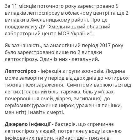
За 11 місяців поточного року зареєстровано 5
випадків лептоспірозу в обласному центрі та ще 2
випадки в Хмельницькому районі. Про це
повідомили у ДУ "Хмельницький обласний
лабораторний центр МОЗ України".
Як зазначають, за аналогічний період 2017 року
було зареєстровано лише по 2 випадки
лептоспірозу. Один із них - летальний.
Лептоспіроз
- інфекція з групи зоонозів. Людина
може захворіти у період від двох днів до чотирьох
тижнів після зараження. Симптоми варіюються від
легких (головний біль, гарячка, біль у м’язах,
почервоніння очей, діарея, висипання) до
серйозних (ураження нирок, ураження печінки,
менінгіт) і навіть смерті.
Джерело інфекції
- бактерія, що спричиняє
лептоспіроз у людей, потрапляє у воду із сечею
інфікованих тварин, найчастіше – гризунів.