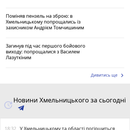
Поміняв пензель на зброю: в
Хмельницькому попрощались із
захисником Андрієм Томчишиним
Загинув під час першого бойового
виходу: попрощалися з Василем
Лазуткіним
keyboard_arrow_right
Дивитись ще
Новини Хмельницького за сьогодні
18:32
У Хмельницькому та області погіршиться