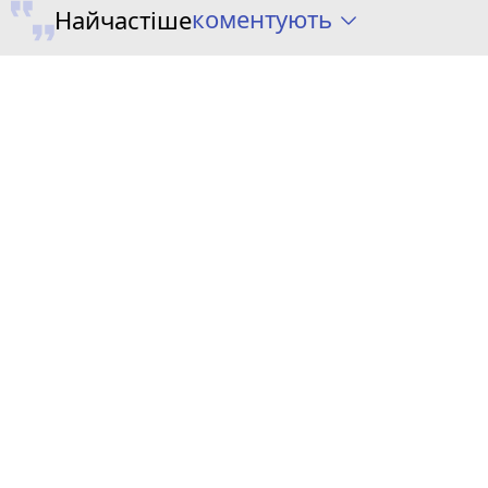
коментують
Найчастіше