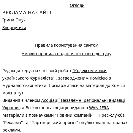
Огляди
РЕКЛАМА НА САЙТІ
Ірина Опук
Звернутися
Правила користування сайтом
Умови і правила надання платного доступу
Редакція керується в своїй роботі
"Кодексом етики
українського журналіста"
, затвердженим Комісією з
журналістської етики. Поскаржитись на матеріал до Комісії
можна
тут
Видання є членом
Асоціації Незалежні регіональні видавці
України
та Всесвітньої асоціації видавців
WAN-IFRA
Матеріали з позначками "Новини компаній", "Прес-служба",
"Реклама" та "Партнерський проєкт" опубліковані на правах
реклами.