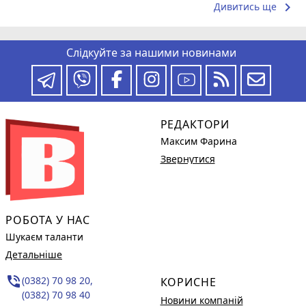
keyboard_arrow_right
Дивитись ще
Слідкуйте за нашими новинами
РЕДАКТОРИ
Максим Фарина
Звернутися
РОБОТА У НАС
Шукаєм таланти
Детальніше
phone_in_talk
(0382) 70 98 20,
КОРИСНЕ
(0382) 70 98 40
Новини компаній