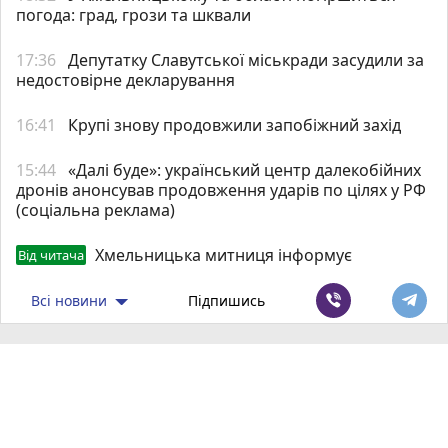
погода: град, грози та шквали
17:36
Депутатку Славутської міськради засудили за
недостовірне декларування
16:41
Крупі знову продовжили запобіжний захід
15:44
«Далі буде»: український центр далекобійних
дронів анонсував продовження ударів по цілях у РФ
(соціальна реклама)
Хмельницька митниця інформує
Від читача
Всі новини
Підпишись