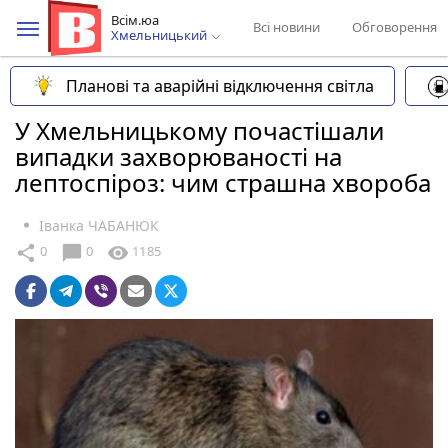
Всім.юа
Всі новини
Обговорення
Хмельницький
Планові та аварійні відключення світла
У Хмельницькому почастішали
випадки захворюваності на
лептоспіроз: чим страшна хвороба
Іванка ЧАБАНЮК
chat_bubble
share
visibility
0
0
1185