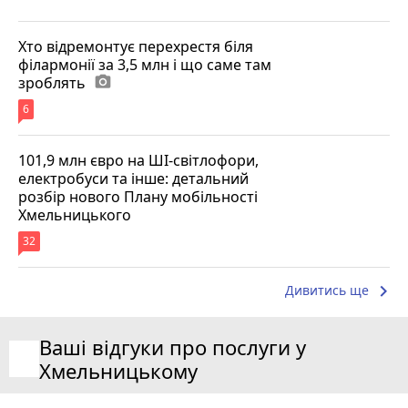
Хто відремонтує перехрестя біля
філармонії за 3,5 млн і що саме там
зроблять
photo_camera
6
101,9 млн євро на ШІ-світлофори,
електробуси та інше: детальний
розбір нового Плану мобільності
Хмельницького
32
keyboard_arrow_right
Дивитись ще
Ваші відгуки про послуги у
Хмельницькому