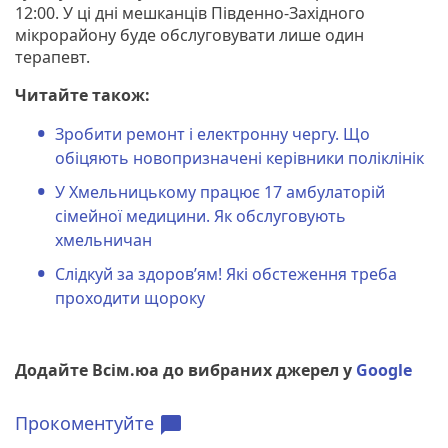
12:00. У ці дні мешканців Південно-Західного
мікрорайону буде обслуговувати лише один
терапевт.
Читайте також:
Зробити ремонт і електронну чергу. Що
обіцяють новопризначені керівники поліклінік
У Хмельницькому працює 17 амбулаторій
сімейної медицини. Як обслуговують
хмельничан
Слідкуй за здоров’ям! Які обстеження треба
проходити щороку
Додайте Всім.юа до вибраних джерел у
Google
Прокоментуйте
chat_bubble