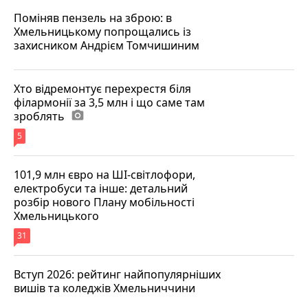
Поміняв пензель на зброю: в
Хмельницькому попрощались із
захисником Андрієм Томчишиним
Хто відремонтує перехрестя біля
філармонії за 3,5 млн і що саме там
зроблять
photo_camera
5
101,9 млн євро на ШІ-світлофори,
електробуси та інше: детальний
розбір нового Плану мобільності
Хмельницького
31
Вступ 2026: рейтинг найпопулярніших
вишів та коледжів Хмельниччини