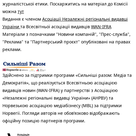
журналістської етики. Поскаржитись на матеріал до Комісії
можна
тут
Видання є членом
Асоціації Незалежні регіональні видавці
України
та Всесвітньої асоціації видавців
WAN-IFRA
Матеріали з позначками "Новини компаній", "Прес-служба",
"Реклама" та "Партнерський проєкт" опубліковані на правах
реклами.
Здійснено за підтримки програми «Сильніші разом: Медіа та
Демократія», що реалізується Всесвітньою асоціацією
видавців новин (WAN-IFRA) у партнерстві з Асоціацією
«Незалежні регіональні видавці України» (АНРВУ) та
Норвезькою асоціацією медіабізнесу (MBL) за підтримки
Норвегії. Погляди авторів не обов’язково відображають
офіційну позицію партнерів програми.