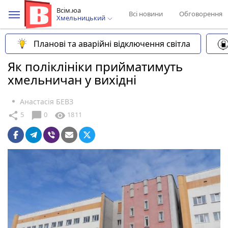
Всім.юа
Всі новини
Обговорення
Хмельницький
Планові та аварійні відключення світла
Як поліклініки прийматимуть
хмельничан у вихідні
Анастасія БЕВЗ
chat_bubble
share
visibility
5
0
1811