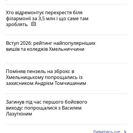
Хто відремонтує перехрестя біля
філармонії за 3,5 млн і що саме там
зроблять
photo_camera
Вступ 2026: рейтинг найпопулярніших
вишів та коледжів Хмельниччини
Поміняв пензель на зброю: в
Хмельницькому попрощались із
захисником Андрієм Томчишиним
Загинув під час першого бойового
виходу: попрощалися з Василем
Лазуткіним
keyboard_arrow_right
Дивитись ще