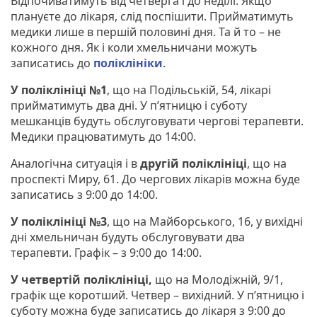
Відпочиватимуть від четверга і до неділі. Якщо
плануєте до лікаря, слід поспішити. Прийматимуть
медики лише в першій половині дня. Та й то – не
кожного дня. Як і коли хмельничани можуть
записатись до
поліклініки
.
У поліклініці №1
, що на Подільській, 54, лікарі
прийматимуть два дні. У п’ятницю і суботу
мешканців будуть обслуговувати чергові терапевти.
Медики працюватимуть до 14:00.
Аналогічна ситуація і в
другій поліклініці
, що на
проспекті Миру, 61. До чергових лікарів можна буде
записатись з 9:00 до 14:00.
У поліклініці №3
, що на Майборського, 16, у вихідні
дні хмельничан будуть обслуговувати два
терапевти. Графік – з 9:00 до 14:00.
У четвертій поліклініці,
що на Молодіжній, 9/1,
графік ще коротший. Четвер – вихідний. У п’ятницю і
суботу можна буде записатись до лікаря з 9:00 до