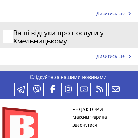
keyboard_arrow_right
Дивитись ще
Ваші відгуки про послуги у
Хмельницькому
keyboard_arrow_right
Дивитись ще
Слідкуйте за нашими новинами
РЕДАКТОРИ
Максим Фарина
Звернутися