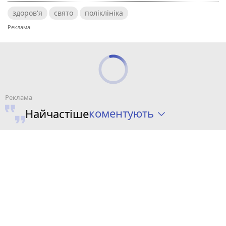
здоров'я
свято
поліклініка
коментують
Найчастіше