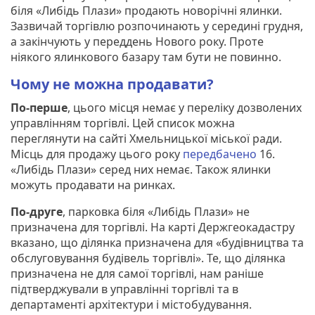
біля «Либідь Плази» продають новорічні ялинки.
Зазвичай торгівлю розпочинають у середині грудня,
а закінчують у переддень Нового року. Проте
ніякого ялинкового базару там бути не повинно.
Чому не можна продавати?
По-перше
, цього місця немає у переліку дозволених
управлінням торгівлі. Цей список можна
переглянути на сайті Хмельницької міської ради.
Місць для продажу цього року
передбачено
16.
«Либідь Плази» серед них немає. Також ялинки
можуть продавати на ринках.
По-друге
, парковка біля «Либідь Плази» не
призначена для торгівлі. На карті Держгеокадастру
вказано, що ділянка призначена для «будівництва та
обслуговування будівель торгівлі». Те, що ділянка
призначена не для самої торгівлі, нам раніше
підтверджували в управлінні торгівлі та в
департаменті архітектури і містобудування.