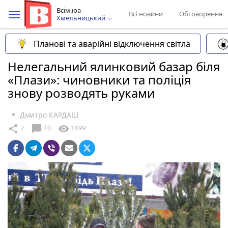
Всім.юа
Всі новини
Обговорення
Хмельницький
Планові та аварійні відключення світла
Нелегальний ялинковий базар біля
«Плази»: чиновники та поліція
знову розводять руками
Дмитро КАРДАШ
chat_bubble
share
visibility
2
10
1899