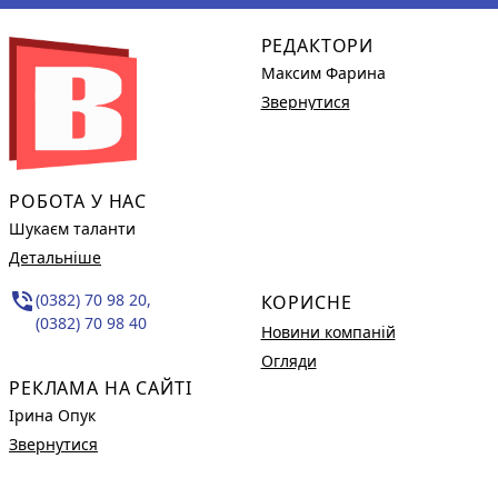
РЕДАКТОРИ
Максим Фарина
Звернутися
РОБОТА У НАС
Шукаєм таланти
Детальніше
phone_in_talk
(0382) 70 98 20,
КОРИСНЕ
(0382) 70 98 40
Новини компаній
Огляди
РЕКЛАМА НА САЙТІ
Ірина Опук
Звернутися