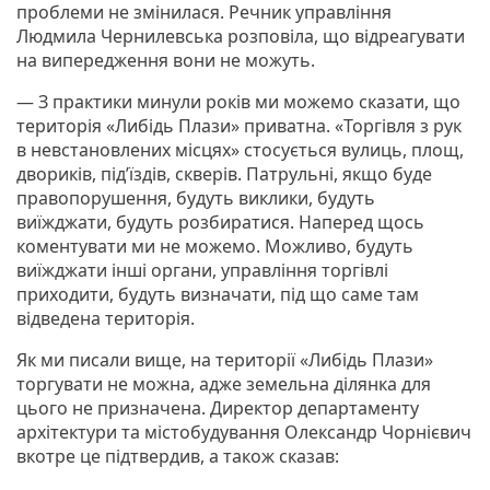
проблеми не змінилася. Речник управління
Людмила Чернилевська розповіла, що відреагувати
на випередження вони не можуть.
— З практики минули років ми можемо сказати, що
територія «Либідь Плази» приватна. «Торгівля з рук
в невстановлених місцях» стосується вулиць, площ,
двориків, під’їздів, скверів. Патрульні, якщо буде
правопорушення, будуть виклики, будуть
виїжджати, будуть розбиратися. Наперед щось
коментувати ми не можемо. Можливо, будуть
виїжджати інші органи, управління торгівлі
приходити, будуть визначати, під що саме там
відведена територія.
Як ми писали вище, на території «Либідь Плази»
торгувати не можна, адже земельна ділянка для
цього не призначена. Директор департаменту
архітектури та містобудування Олександр Чорнієвич
вкотре це підтвердив, а також сказав: