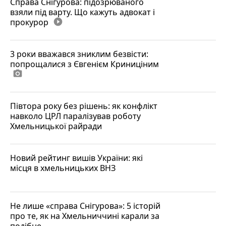
Справа Снігурова: підозрюваного
взяли під варту. Що кажуть адвокат і
прокурор
play_circle_filled
3 роки вважався зниклим безвісти:
попрощалися з Євгенієм Криниціним
photo_camera
Півтора року без рішень: як конфлікт
навколо ЦРЛ паралізував роботу
Хмельницької райради
Новий рейтинг вишів України: які
місця в хмельницьких ВНЗ
Не лише «справа Снігурова»: 5 історій
про те, як на Хмельниччині карали за
подібне