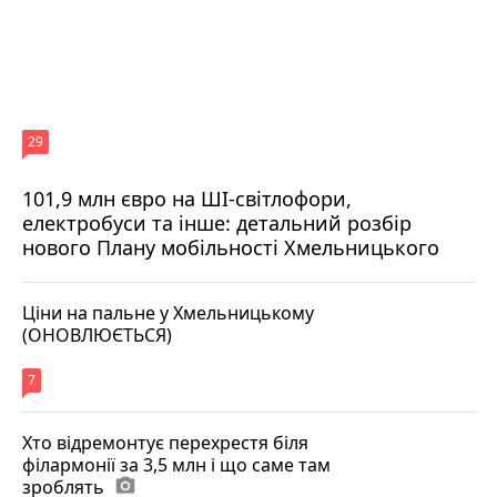
29
101,9 млн євро на ШІ-світлофори,
електробуси та інше: детальний розбір
нового Плану мобільності Хмельницького
Ціни на пальне у Хмельницькому
(ОНОВЛЮЄТЬСЯ)
7
Хто відремонтує перехрестя біля
філармонії за 3,5 млн і що саме там
зроблять
photo_camera