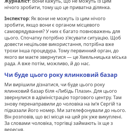
Журналіст
: Вони кажуть, що не можуть із цим
нічого зробити, тому що це приватна ділянка.
Інспектор
: Як вони не можуть із цим нічого
зробити, якщо вони є органом місцевого
самоврядування? У них є багато повноважень для
цього. Спочатку потрібно з’ясувати ситуацію. Щоб
довести нецільове використання, потрібна вже
трохи інша процедура. Тому первинний орган, до
якого ви маєте звернутися — це Хмельницька міська
рада. А вже потім, можливо, й до нас.
Чи буде цього року ялинковий базар
Ми вирішили дізнатися, чи буде цього року
ялинковий базар біля «Либідь Плази». Для цього
звернулися в адіміністрацію торгового центру. Там
знову перенаправили до чоловіка на ім’я Сергій та
підказали його номер. Ми зателефонували до нього.
Він розповів, що всі місця на цей рік уже викуплені.
За словами чоловіка, торгівці займають їх ще з
вересня.