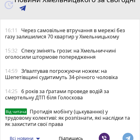
16:11
Через самовільне втручання в мережі без
газу залишилися 70 квартир у Хмельницькому
15:32
Спеку змінять грози: на Хмельниччині
оголосили штормове попередження
14:59
Зґвалтував погрожуючи ножем: на
Шепетівщині судитимуть 34-річного чоловіка
14:25
6 років за ґратами проведе водій за
смертельну ДТП біля Голоскова
Протидія мобінгу (цькуванню) у
Від читача
трудовому колективі: як розпізнати, які наслідки та
як захистити свої права
Всі новини
Підпишись