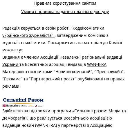
Правила користування сайтом
Умови і правила надання платного доступу
Редакція керується в своїй роботі
"Кодексом етики
українського журналіста"
, затвердженим Комісією з
журналістської етики. Поскаржитись на матеріал до Комісії
можна
тут
Видання є членом
Асоціації Незалежні регіональні видавці
України
та Всесвітньої асоціації видавців
WAN-IFRA
Матеріали з позначками "Новини компаній", "Прес-служба",
"Реклама" та "Партнерський проєкт" опубліковані на правах
реклами.
Здійснено за підтримки програми «Сильніші разом: Медіа та
Демократія», що реалізується Всесвітньою асоціацією
видавців новин (WAN-IFRA) у партнерстві з Асоціацією