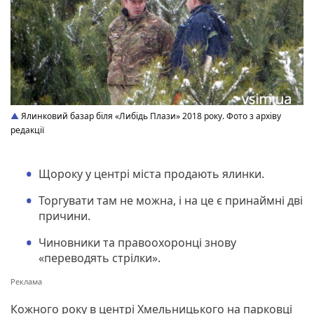
Ялинковий базар біля «Либідь Плази» 2018 року. Фото з архіву
редакції
Щороку у центрі міста продають ялинки.
Торгувати там не можна, і на це є принаймні дві
причини.
Чиновники та правоохоронці знову
«переводять стрілки».
Кожного року в центрі Хмельницького на парковці