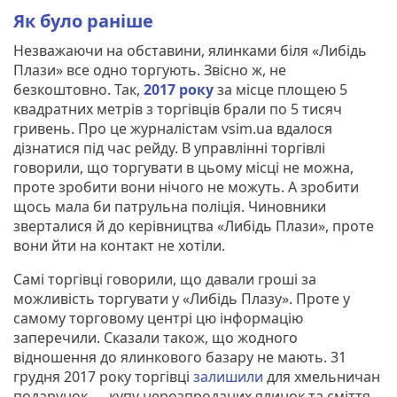
Як було раніше
Незважаючи на обставини, ялинками біля «Либідь
Плази» все одно торгують. Звісно ж, не
безкоштовно. Так,
2017 року
за місце площею 5
квадратних метрів з торгівців брали по 5 тисяч
гривень. Про це журналістам vsim.ua вдалося
дізнатися під час рейду. В управлінні торгівлі
говорили, що торгувати в цьому місці не можна,
проте зробити вони нічого не можуть. А зробити
щось мала би патрульна поліція. Чиновники
зверталися й до керівництва «Либідь Плази», проте
вони йти на контакт не хотіли.
Самі торгівці говорили, що давали гроші за
можливість торгувати у «Либідь Плазу». Проте у
самому торговому центрі цю інформацію
заперечили. Сказали також, що жодного
відношення до ялинкового базару не мають. 31
грудня 2017 року торгівці
залишили
для хмельничан
подарунок — купу нерозпроданих ялинок та сміття.