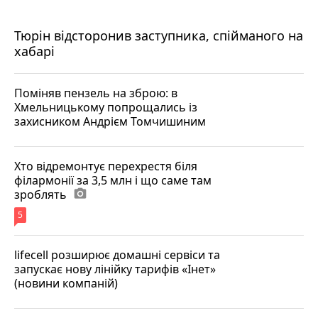
Тюрін відсторонив заступника, спійманого на
хабарі
Поміняв пензель на зброю: в
Хмельницькому попрощались із
захисником Андрієм Томчишиним
Хто відремонтує перехрестя біля
філармонії за 3,5 млн і що саме там
зроблять
photo_camera
5
lifecell розширює домашні сервіси та
запускає нову лінійку тарифів «Інет»
(новини компаній)