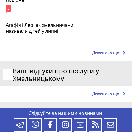
5
Агафія і Лео: як хмельничани
називали дітей у липні
keyboard_arrow_right
Дивитись ще
Ваші відгуки про послуги у
Хмельницькому
keyboard_arrow_right
Дивитись ще
Слідкуйте за нашими новинами