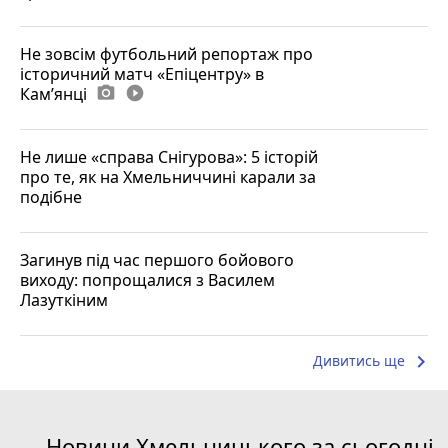
Не зовсім футбольний репортаж про
історичний матч «Епіцентру» в
Камʼянці
photo_camera
play_circle_filled
Не лише «справа Снігурова»: 5 історій
про те, як на Хмельниччині карали за
подібне
Загинув під час першого бойового
виходу: попрощалися з Василем
Лазуткіним
keyboard_arrow_right
Дивитись ще
Новини Хмельницького за сьогодні