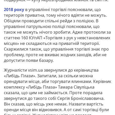
2018 року
в управлінні торгівлі пояснювали, що
територія приватна, тому нічого вдіяти не можуть.
Обіцяли проводити спільні рейди з поліцією. В
управлінні патрульною поліції пояснювали, що
також не можуть нічого зробити. Адже протоколи за
статтею 160 КУпАП «Торгівля з рук у невстановлених
місцях» не складаються на приватній території.
Скаржилися також, що управління торгівлі знає про
проблему, проте не вживає жодних заходів, аби не
допустити появи базару.
Журналісти vsim.ua звернулися до керівництва
«Либідь Плази». Запитали, за скільки можна
орендувати місце, аби торгувати ялинками. Керівник
комплексу «Либідь Плаза» Тамара Сівуліцька
сказала, що цим не займається. Проте порадила
звернутися до такого собі Сергія Броніславовича.
Він сказав, що місць уже немає. Назвати вартість
оренди місця він відмовився. А от самі торгівці були