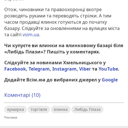
Отож, чиновники та правоохоронці вкотре
розводять руками та переводять стрілки. А тим
часом продавці ялинок готуються до початку
базару. Слідкуйте за оновленнями на вулицях міста
та сайті
vsim.ua
.
Чи купуєте ви ялинки на ялинковому базарі біля
«Либідь Плази»? Пишіть у коментарях.
Слідкуйте за новинами Хмельницького у
Facebook
,
Telegram
,
Instagram
,
Viber
та
YouTube
.
Додайте Всім.юа до вибраних джерел у
Google
Коментарі (10)
ярмарка
торгівля
ялинка
Либідь Плаза