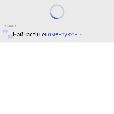
коментують
Найчастіше