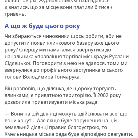
більш говіркі. Журналістам vsim.ua вдалося
дізнатися, що за місце вони платили 6 тисяч
гривень.
А що ж буде цього року
Чи збираються чиновники щось робити, аби не
допустити появи ялинкового базару вже цього
року? Спершу ми намагалися звернутися до
начальника управління торгівлі міськради Руслани
Сідлецької. Поговорити з нею не вдалося, томи ми
звернулися до профільного заступника міського
голови Володимира Гончарука.
Він розповів, що ділянка, де щороку торгують
ялинками, є приватною територією. Її 2002 року
дозволила приватизувати міська рада.
— Вони на цій ділянці можуть здійснювати все, що
вони хочуть. Але якщо буде порушення на цій
земельній ділянці правил благоустрою, то
Хмельницька міська рада буде відповідно реагувати.