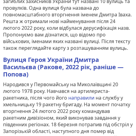
загиблих захисників України тут названі 10 вулиць та
провулків. Одна вулиця була названа до
повномасштабного вторгнення іменем Дмитра Іваха.
Решта ж отримали нові найменування після 24
лютого 2022 року, коли відбулася дерусифікація назв.
Пропонуємо вам дізнатися, що відомо про
військових, іменами яких названі вулиці. Після тексту
також переглядайте карту з розташуванням вулиць.
Вулиця Героя України Дмитра
Васильєва (Ракове, 2022 рік, раніше —
Попова)
Народився у Первомайську на Миколаївщині 20
лютого 1978 року. Навчався на артилериста-
ракетника, після чого його
направили
на службу у
хмельницьку 19 ракетну бригаду. На момент початку
вторгнення 24 лютого 2022 року командував
ракетним дивізіоном, який виконував завдання у
південних регіонах. 18 березня потрапив під обстріл у
Запорізькій області, наступного дня помер від