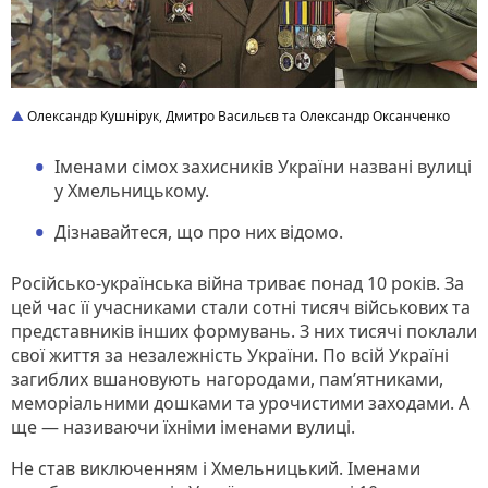
Олександр Кушнірук, Дмитро Васильєв та Олександр Оксанченко
Іменами сімох захисників України названі вулиці
у Хмельницькому.
Дізнавайтеся, що про них відомо.
Російсько-українська війна триває понад 10 років. За
цей час її учасниками стали сотні тисяч військових та
представників інших формувань. З них тисячі поклали
свої життя за незалежність України. По всій Україні
загиблих вшановують нагородами, пам’ятниками,
меморіальними дошками та урочистими заходами. А
ще — називаючи їхніми іменами вулиці.
Не став виключенням і Хмельницький. Іменами