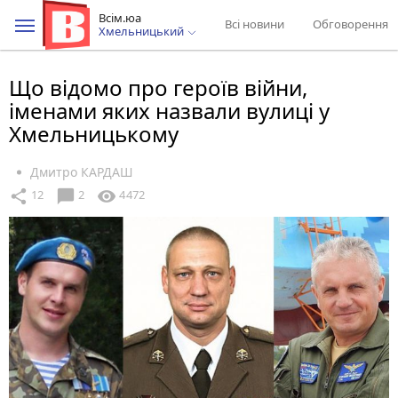
Всім.юа
Всі новини
Обговорення
Хмельницький
Що відомо про героїв війни,
іменами яких назвали вулиці у
Хмельницькому
Дмитро КАРДАШ
chat_bubble
share
visibility
12
2
4472