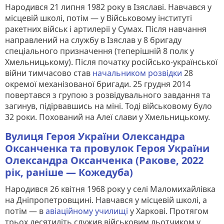
Народився 21 липня 1982 року в Ізяславі. Навчався у
місцевій школі, потім — у Військовому інституті
ракетних військ і артилерії у Сумах. Після навчання
направлений на службу в Ізяслав у 8 бригаду
спеціального призначення (теперішній 8 полк у
Хмельницькому). Після початку російсько-української
війни тимчасово став
начальником розвідки
28
окремої механізованої бригади. 25 грудня 2014
повертався з групою з розвідувального завдання та
загинув, підірвавшись на міні. Тоді військовому було
32 роки. Похований на Алеї слави у Хмельницькому.
Вулиця Героя України Олександра
Оксанченка та провулок Героя України
Олександра Оксанченка (Ракове, 2022
рік, раніше — Кожедуба)
Народився 26 квітня 1968 року у селі Маломихайлівка
на Дніпропетровщині. Навчався у місцевій школі, а
потім — в
авіаційному училищі
у Харкові. Протягом
трьох десятиліть служив військовим льотчиком у