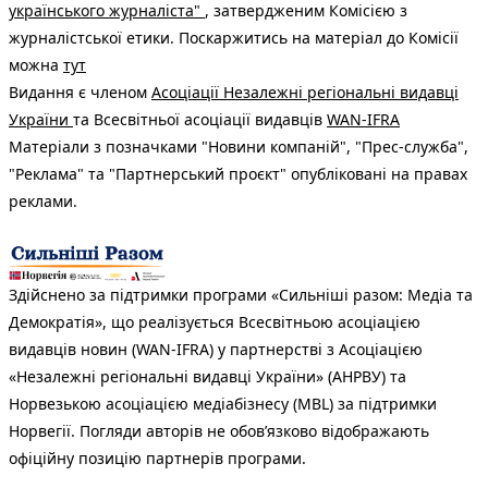
українського журналіста"
, затвердженим Комісією з
журналістської етики. Поскаржитись на матеріал до Комісії
можна
тут
Видання є членом
Асоціації Незалежні регіональні видавці
України
та Всесвітньої асоціації видавців
WAN-IFRA
Матеріали з позначками "Новини компаній", "Прес-служба",
"Реклама" та "Партнерський проєкт" опубліковані на правах
реклами.
Здійснено за підтримки програми «Сильніші разом: Медіа та
Демократія», що реалізується Всесвітньою асоціацією
видавців новин (WAN-IFRA) у партнерстві з Асоціацією
«Незалежні регіональні видавці України» (АНРВУ) та
Норвезькою асоціацією медіабізнесу (MBL) за підтримки
Норвегії. Погляди авторів не обов’язково відображають
офіційну позицію партнерів програми.