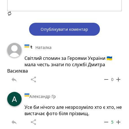
Опублікувати коментар
Наталка
Світлий спомин за Героями України 🇺🇦
мала честь знати по службі Дмитра
Василєва
reply
share
remove
add
0
Александр Гр
Усе би нічого але незрозуміло хто є хто, не
вистачає фото біля прізвищ.
reply
share
remove
add
5