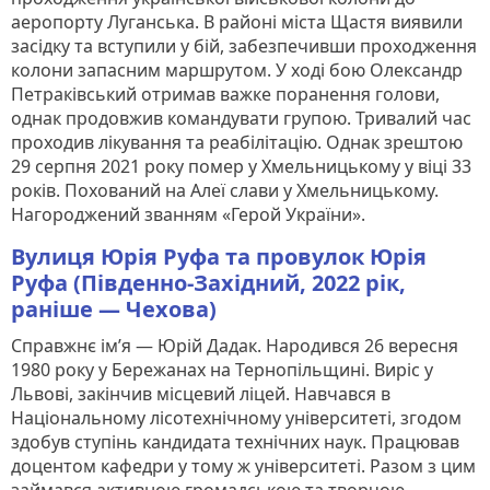
аеропорту Луганська. В районі міста Щастя виявили
засідку та вступили у бій, забезпечивши проходження
колони запасним маршрутом. У ході бою Олександр
Петраківський отримав важке поранення голови,
однак продовжив командувати групою. Тривалий час
проходив лікування та реабілітацію. Однак зрештою
29 серпня 2021 року помер у Хмельницькому у віці 33
років. Похований на Алеї слави у Хмельницькому.
Нагороджений званням «Герой України».
Вулиця Юрія Руфа та провулок Юрія
Руфа (Південно-Західний, 2022 рік,
раніше — Чехова)
Справжнє ім’я — Юрій Дадак. Народився 26 вересня
1980 року у Бережанах на Тернопільщині. Виріс у
Львові, закінчив місцевий ліцей. Навчався в
Національному лісотехнічному університеті, згодом
здобув ступінь кандидата технічних наук. Працював
доцентом кафедри у тому ж університеті. Разом з цим
займався активною громадською та творчою