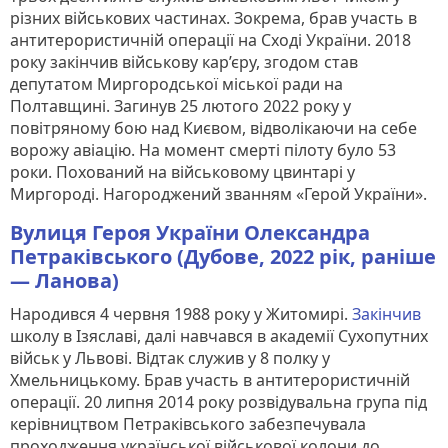
різних військових частинах. Зокрема, брав участь в
антитерористичній операції на Сході України. 2018
року закінчив військову кар’єру, згодом став
депутатом Миргородської міської ради на
Полтавщині. Загинув 25 лютого 2022 року у
повітряному бою над Києвом, відволікаючи на себе
ворожу авіацію. На момент смерті пілоту було 53
роки. Похований на військовому цвинтарі у
Миргороді. Нагороджений званням «Герой України».
Вулиця Героя України Олександра
Петраківського (Дубове, 2022 рік, раніше
— Ланова)
Народився 4 червня 1988 року у Житомирі.
Закінчив
школу в Ізяславі, далі навчався в академії Сухопутних
військ у Львові. Відтак служив у 8 полку у
Хмельницькому. Брав участь в антитерористичній
операції. 20 липня 2014 року розвідувальна група під
керівництвом Петраківського забезпечувала
проходження української військової колони до