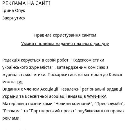
РЕКЛАМА НА САЙТІ
Ірина Опук
Звернутися
Правила користування сайтом
Умови і правила надання платного доступу
Редакція керується в своїй роботі
"Кодексом етики
українського журналіста"
, затвердженим Комісією з
журналістської етики. Поскаржитись на матеріал до Комісії
можна
тут
Видання є членом
Асоціації Незалежні регіональні видавці
України
та Всесвітньої асоціації видавців
WAN-IFRA
Матеріали з позначками "Новини компаній", "Прес-служба",
"Реклама" та "Партнерський проєкт" опубліковані на правах
реклами.