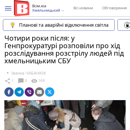
Всім.юа
Всі новини
Обговорення
Хмельницький
Планові та аварійні відключення світла
Чотири роки після: у
Генпрокуратурі розповіли про хід
розслідування розстрілу людей під
хмельницьким СБУ
Іванка ЧАБАНЮК
chat_bubble
share
visibility
1
0
168