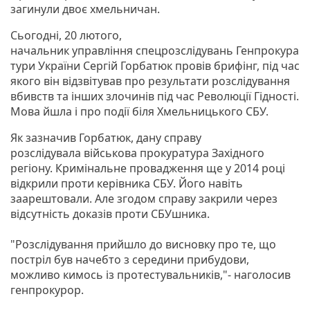
загинули двоє хмельничан.
Сьогодні, 20 лютого,
начальник управління спецрозслідувань Генпрокура
тури України Сергій Горбатюк провів брифінг, під час
якого він відзвітував про результати розслідування
вбивств та інших злочинів під час Революції Гідності.
Мова йшла і про події біля Хмельницького СБУ.
Як зазначив Горбатюк, дану справу
розслідувала військова прокуратура Західного
регіону. Кримінальне провадження ще у 2014 році
відкрили проти керівника СБУ. Його навіть
заарештовали. Але згодом справу закрили через
відсутність доказів проти СБУшника.
"Розслідування прийшло до висновку про те, що
постріл був начебто з середини прибудови,
можливо кимось із протестувальників,"- наголосив
генпрокурор.