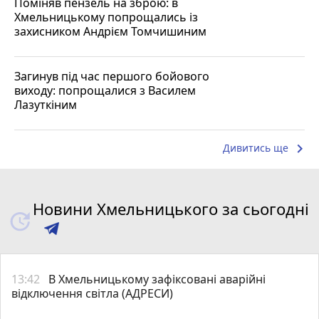
Поміняв пензель на зброю: в
Хмельницькому попрощались із
захисником Андрієм Томчишиним
Загинув під час першого бойового
виходу: попрощалися з Василем
Лазуткіним
keyboard_arrow_right
Дивитись ще
Новини Хмельницького за сьогодні
13:42
В Хмельницькому зафіксовані аварійні
відключення світла (АДРЕСИ)