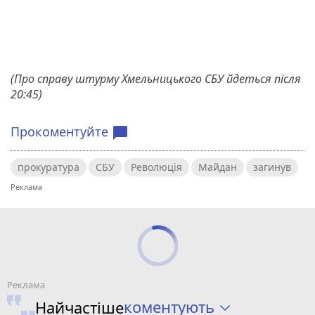
(Про справу штурму Хмельницького СБУ йдеться після
20:45)
Прокоментуйте
chat_bubble
прокуратура
СБУ
Революція
Майдан
загинув
коментують
Найчастіше