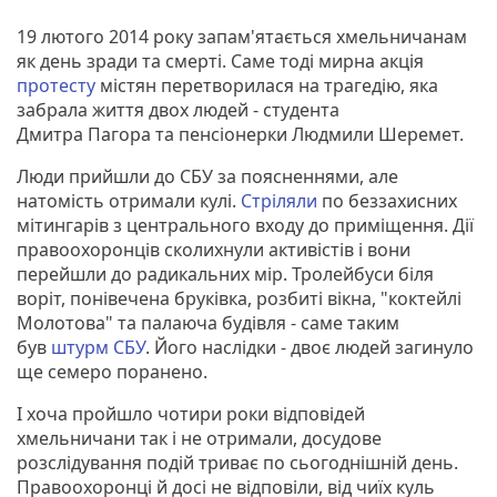
19 лютого 2014 року запам'ятається хмельничанам
як день зради та смерті. Саме тоді мирна акція
протесту
містян перетворилася на трагедію, яка
забрала життя двох людей - студента
Дмитра Пагора та пенсіонерки Людмили Шеремет.
Люди прийшли до СБУ за поясненнями, але
натомість отримали кулі.
Стріляли
по беззахисних
мітингарів з центрального входу до приміщення. Дії
правоохоронців сколихнули активістів і вони
перейшли до радикальних мір. Тролейбуси біля
воріт, понівечена бруківка, розбиті вікна, "коктейлі
Молотова" та палаюча будівля - саме таким
був
штурм СБУ
. Його наслідки - двоє людей загинуло
ще семеро поранено.
І хоча пройшло чотири роки відповідей
хмельничани так і не отримали, досудове
розслідування подій триває по сьогоднішній день.
Правоохоронці й досі не відповіли, від чиїх куль