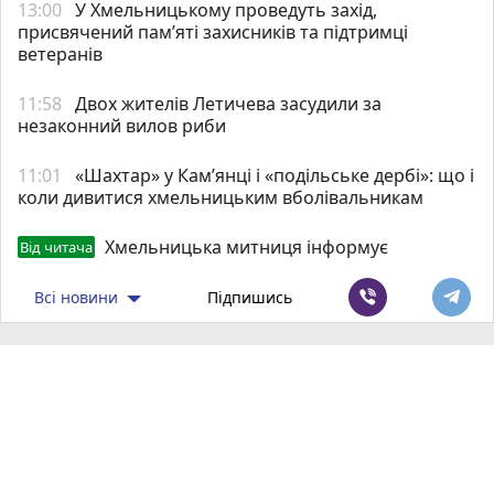
13:00
У Хмельницькому проведуть захід,
присвячений пам’яті захисників та підтримці
ветеранів
11:58
Двох жителів Летичева засудили за
незаконний вилов риби
11:01
«Шахтар» у Камʼянці і «подільське дербі»: що і
коли дивитися хмельницьким вболівальникам
Хмельницька митниця інформує
Від читача
Всі новини
Підпишись