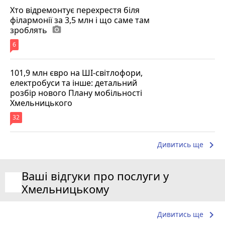
Хто відремонтує перехрестя біля
філармонії за 3,5 млн і що саме там
зроблять
photo_camera
6
101,9 млн євро на ШІ-світлофори,
електробуси та інше: детальний
розбір нового Плану мобільності
Хмельницького
32
keyboard_arrow_right
Дивитись ще
Ваші відгуки про послуги у
Хмельницькому
keyboard_arrow_right
Дивитись ще