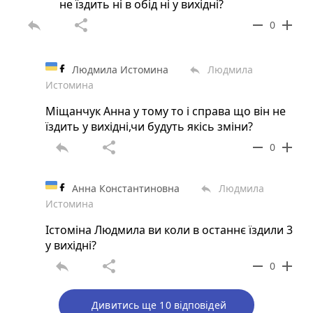
не їздить ні в обід ні у вихідні?
reply
share
remove
add
0
Людмила Истомина
Людмила
reply
Истомина
Міщанчук Анна у тому то і справа що він не
їздить у вихідні,чи будуть якісь зміни?
reply
share
remove
add
0
Анна Константиновна
Людмила
reply
Истомина
Істоміна Людмила ви коли в останнє їздили 3
у вихідні?
reply
share
remove
add
0
Дивитись ще 10 відповідей