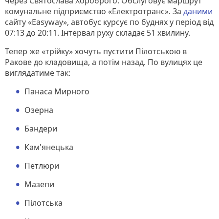
через Святослава Хороброго. Обслуговує маршрут
комунальне підприємство «Електротранс». За
даними
сайту «Easyway», автобус курсує по буднях у період від
07:13 до 20:11. Інтервал руху складає 51 хвилину.
Тепер же «трійку» хочуть пустити Пілотською в
Ракове до кладовища, а потім назад. По вулицях це
виглядатиме так:
Панаса Мирного
Озерна
Бандери
Кам'янецька
Петлюри
Мазепи
Пілотська