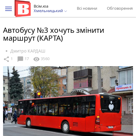
Всім.юа
Всі новини
Обговорення
Хмельницький
Автобусу №3 хочуть змінити
маршрут (КАРТА)
Дмитро КАРДАШ
chat_bubble
share
visibility
1
17
3560