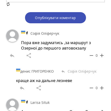
Опублікувати коментар
Софія Оліферчук
Пора вже задуматись ,за маршрут з
Озерної до першого автовокзалу
reply
share
remove
add
0
денис ГРИГОРЕНКО
Софія Оліферчук
reply
краще аж на дальне лезневе
reply
share
remove
add
0
Larisa Situk