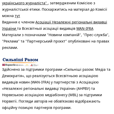
українського журналіста"
, затвердженим Комісією з
журналістської етики. Поскаржитись на матеріал до Комісії
можна
тут
Видання є членом
Асоціації Незалежні регіональні видавці
України
та Всесвітньої асоціації видавців
WAN-IFRA
Матеріали з позначками "Новини компаній", "Прес-служба",
"Реклама" та "Партнерський проєкт" опубліковані на правах
реклами.
Здійснено за підтримки програми «Сильніші разом: Медіа та
Демократія», що реалізується Всесвітньою асоціацією
видавців новин (WAN-IFRA) у партнерстві з Асоціацією
«Незалежні регіональні видавці України» (АНРВУ) та
Норвезькою асоціацією медіабізнесу (MBL) за підтримки
Норвегії. Погляди авторів не обов’язково відображають
офіційну позицію партнерів програми.