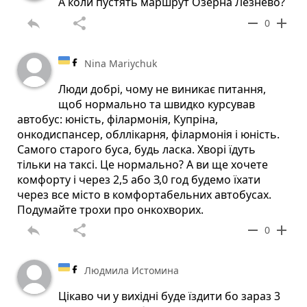
А коли пустять маршрут Озерна Лезнево?
reply
share
remove
add
0
Nina Mariychuk
Люди добрі, чому не виникає питання,
щоб нормально та швидко курсував
автобус: юність, філармонія, Купріна,
онкодиспансер, обллікарня, філармонія і юність.
Самого старого буса, будь ласка. Хворі їдуть
тільки на таксі. Це нормально? А ви ще хочете
комфорту і через 2,5 або З,0 год будемо їхати
через все місто в комфортабельних автобусах.
Подумайте трохи про онкохворих.
reply
share
remove
add
0
Людмила Истомина
Цікаво чи у вихідні буде їздити бо зараз 3