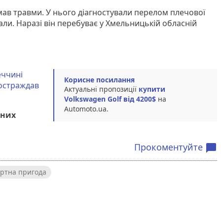
мав травми. У нього діагностували перелом плечової
вали. Наразі він перебуває у Хмельницькій обласній
еччині
Корисне посилання
Постраждав
Актуальні пропозиції
купити
Volkswagen Golf від 4200$
на
Automoto.ua.
аних
Прокоментуйте
chat_bubble
ртна пригода