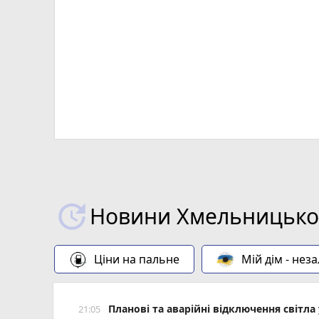
Х
Новини Хмельницьког
Ціни на пальне
Мій дім - нез
Планові та аварійні відключення світ
21:05