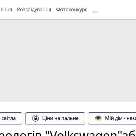
...
рення
Розслідування
Фотоконкурс
 світла
Ціни на пальне
Мій дім - не
Геологів "Volkswagen"з