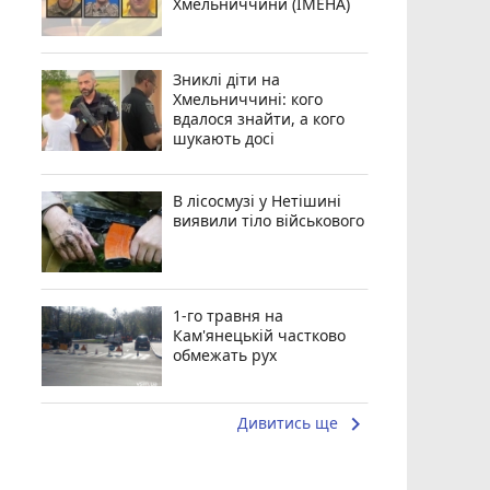
Хмельниччини (ІМЕНА)
Зниклі діти на
Хмельниччині: кого
вдалося знайти, а кого
шукають досі
В лісосмузі у Нетішині
виявили тіло військового
1-го травня на
Кам'янецькій частково
обмежать рух
keyboard_arrow_right
Дивитись ще