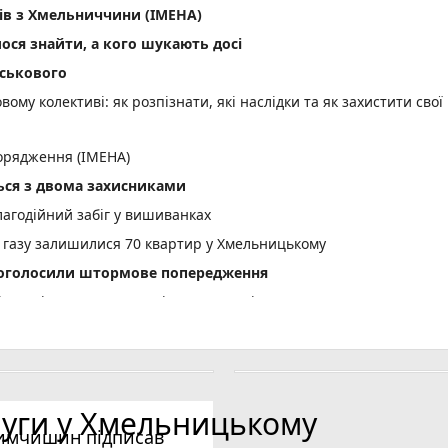
ів з Хмельниччини (ІМЕНА)
лося знайти, а кого шукають досі
йськового
вому колективі: як розпізнати, які наслідки та як захистити свої
орядження (ІМЕНА)
ся з двома захисниками
лагодійний забіг у вишиванках
 газу залишилися 70 квартир у Хмельницькому
і оголосили штормове попередження
вщині судитимуть 34-річного чоловіка
тельну ДТП біля Голоскова
асовий мор риби: деталі
усю, яка отримала виплати за загиблого сина
луги у Хмельницькому
я без прав
имчишин підписав
 людина