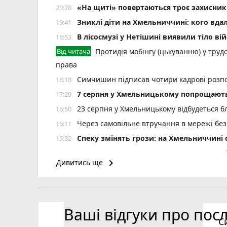
«На щиті» повертаються троє захисник
20:28
Зниклі діти на Хмельниччині: кого вда
19:41
В лісосмузі у Нетішині виявили тіло ві
18:53
Від читача
Протидія мобінгу (цькуванню) у трудо
права
Симчишин підписав чотири кадрові розп
18:18
7 серпня у Хмельницькому попрощають
17:29
23 серпня у Хмельницькому відбудеться б
16:50
Через самовільне втручання в мережі без
16:11
Спеку змінять грози: на Хмельниччин
15:32
Зґвалтував погрожуючи ножем: на Шепеті
14:59
keyboard_arrow_right
Дивитись ще
6 років за ґратами проведе водій за смер
14:25
На річці Вовк у Летичеві зафіксовано м
13:37
На Кам’янеччині жінка обікрала рідну баб
12:54
Ваші відгуки про пос
На Панаса Мирного зупинили п’яного воді
12:20
С
Під час пожежі в Антонінах постраждала
11:45