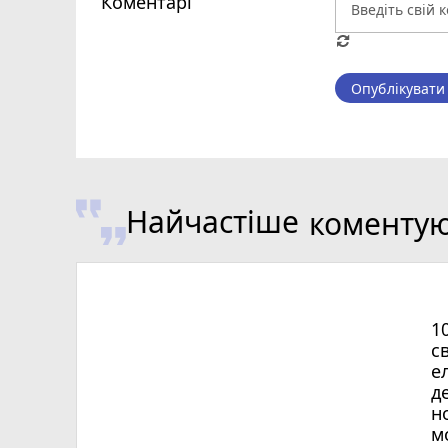
Коментарі
Опублікувати
Найчастіше
коменту
1
с
е
д
н
м