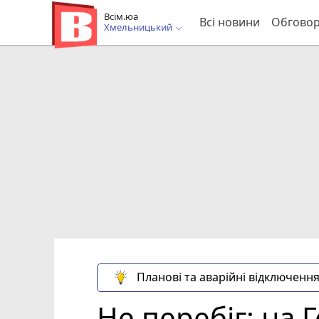
Всім.юа
Всі новини
Обгово
Хмельницький
Планові та аварійні відключення
Не перебіг: на 