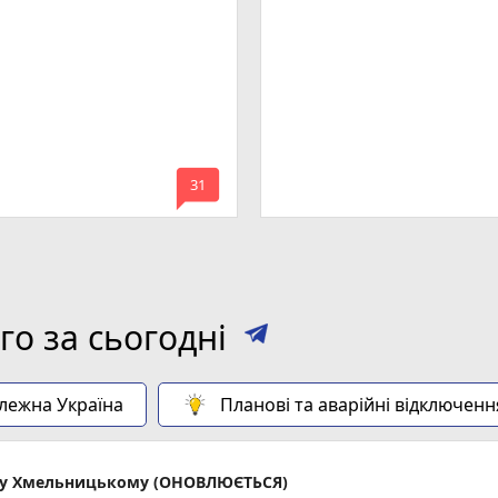
мельницького
mode_comment
31
о за сьогодні
алежна Україна
Планові та аварійні відключенн
ла у Хмельницькому (ОНОВЛЮЄТЬСЯ)