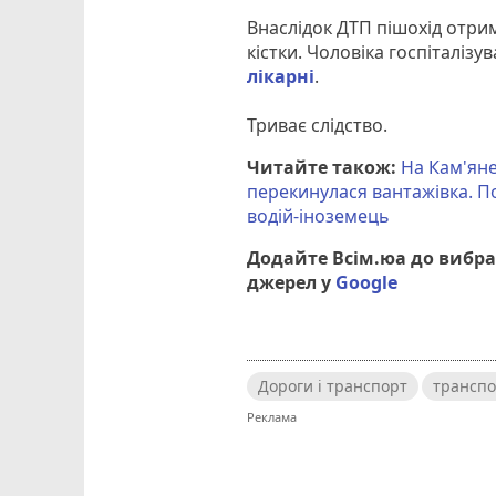
Внаслідок ДТП пішохід отри
кістки. Чоловіка госпіталізу
лікарні
.
Триває слідство.
Читайте також:
На Кам'ян
перекинулася вантажівка. 
водій-іноземець
Додайте Всім.юа до вибр
джерел у
Google
Дороги і транспорт
транспо