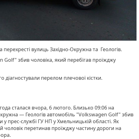
а перехресті вулиць Західно-Окружна та Геологів.
 Golf" збив чоловіка, який перебігав проїжджу
го діагностували перелом плечової кістки.
да сталася вчора, 6 лютого. Близько 09:06 на
Окружна — Геологів автомобіль "Volkswagen Golf" збив
 у прес-службі ГУ НП у Хмельницькій області. Як
ний чоловік перетинав проїжджу частину дороги на
фора.