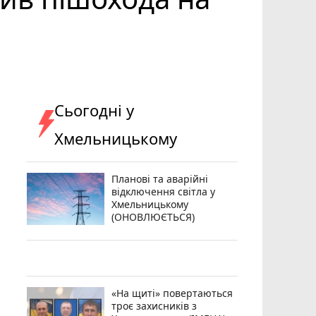
Сьогодні у
Хмельницькому
Планові та аварійні
відключення світла у
Хмельницькому
(ОНОВЛЮЄТЬСЯ)
«На щиті» повертаються
троє захисників з