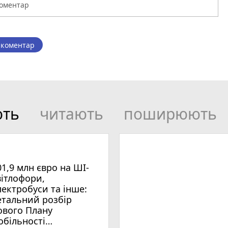
 коментар
ють
читають
поширюють
01,9 млн євро на ШІ-
вітлофори,
лектробуси та інше:
етальний розбір
ового Плану
обільності