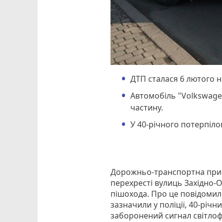
ДТП сталася 6 лютого н
Автомобіль "Volkswagen
частину.
У 40-річного потерпіло
Дорожньо-транспортна приго
перехресті вулиць Західно-
пішохода. Про це повідомили
зазначили у поліції, 40-річ
заборонений сигнал світло