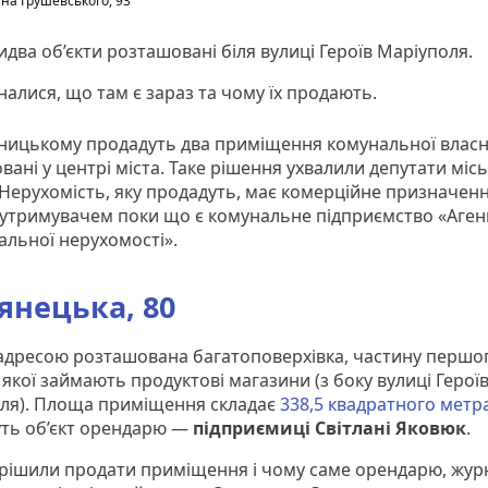
на Грушевського, 93
два об’єкти розташовані біля вулиці Героїв Маріуполя.
налися, що там є зараз та чому їх продають.
ницькому продадуть два приміщення комунальної власн
ані у центрі міста. Таке рішення ухвалили депутати міс
. Нерухомість, яку продадуть, має комерційне призначен
утримувачем поки що є комунальне підприємство «Аген
альної нерухомості».
янецька, 80
 адресою розташована багатоповерхівка, частину першо
якої займають продуктові магазини (з боку вулиці Герої
ля). Площа приміщення складає
338,5 квадратного метр
ть об’єкт орендарю —
підприємиці Світлані Яковюк
.
рішили продати приміщення і чому саме орендарю, журн