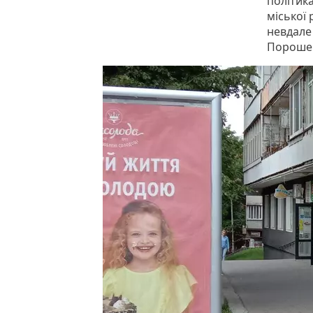
політика
міської
невдал
Пороше