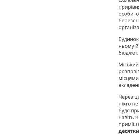
«Хмельни
прирівня
особи, о
березен
організа
Будино
ньому й
бюджет.
Міський
розповів
місцями
вкладен
Через це
ніхто не
буде пр
навіть н
приміще
десятки