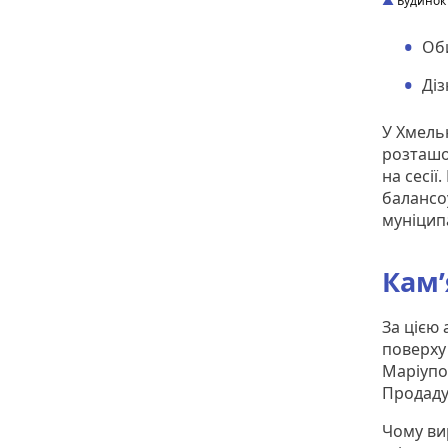
Будинок 
Оби
Діз
У Хмель
розташов
на сесії
балансо
муніцип
Кам’
За цією
поверху 
Маріупо
Продаду
Чому ви