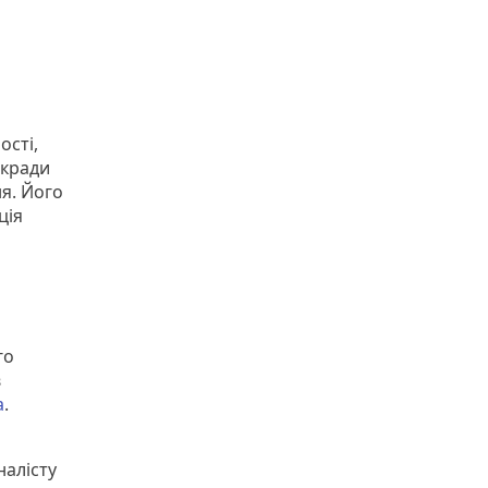
ості,
ькради
ня. Його
ція
го
в
а
.
алісту