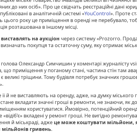
цьке міське товариство інвалідів Великої вітчизняної в
них до них осіб». Про це свідчать реєстраційні дані юр
публіковані в аналітичній системі «
YouControl
». Проте с
ь цього року це приміщення в оренді не перебувало, то
ція розташована в іншому місці.
к
виставлять на аукціон
через систему «Prozorro. Прода
 визначать покупця та остаточну суму, яку отримає місь
 голова Олександр Симчишин у коментарі журналісту vs
, що приміщення у поганому стані, частина стін там авар
 є великі тріщини. Тому будівля потребує значних грошо
ь.
 її й не виставляють на оренду, адже, на думку міського 
 стане вкладати значні гроші в ремонти, не знаючи, як д
иміщенням користуватися. Ймовірно, потенційний орен
е «відіб’є» вкладені у ремонт гроші. Не вигідно ремонтув
ння й міськраді, адже
це може коштувати мільйони, 
 мільйонів гривень
.