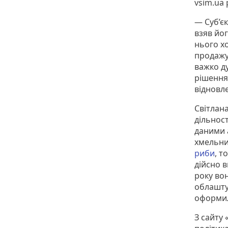
vsim.ua
— Суб’є
взяв йо
нього х
продажу
важко д
рішення,
відновл
Світлана
дільност
даними 
хмельн
риби
, т
дійсно в
року во
облашту
оформи
З сайту