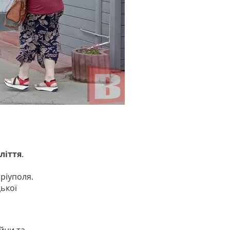
ліття
.
ріуполя.
ької