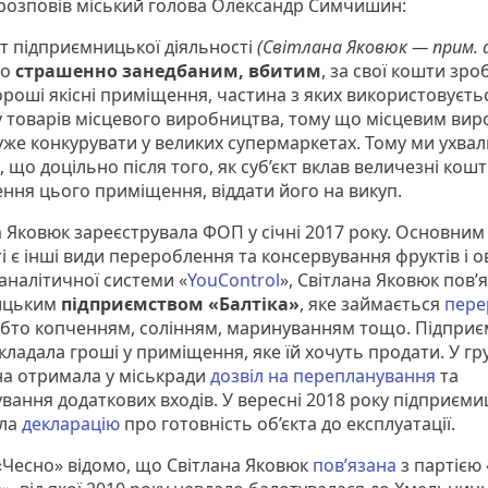
 розповів міський голова Олександр Симчишин:
кт підприємницької діяльності
(Світлана Яковюк — прим. 
го
страшенно занедбаним, вбитим
, за свої кошти зро
ороші якісні приміщення, частина з яких використовуєть
 товарів місцевого виробництва, тому що місцевим ви
уже конкурувати у великих супермаркетах. Тому ми ухва
 що доцільно після того, як суб’єкт вклав величезні кошт
ення цього приміщення, віддати його на викуп.
 Яковюк зареєструвала ФОП у січні 2017 року. Основним 
і є інші види перероблення та консервування фруктів і ов
аналітичної системи «
YouControl
», Світлана Яковюк пов’
ицьким
підприємством «Балтіка»
, яке займається
пере
обто копченням, солінням, маринуванням тощо. Підпри
кладала гроші у приміщення, яке їй хочуть продати. У гр
на отримала у міськради
дозвіл на перепланування
та
вання додаткових входів. У вересні 2018 року підприєми
ла
декларацію
про готовність об’єкта до експлуатації.
 «Чесно» відомо, що Світлана Яковюк
пов’язана
з партією