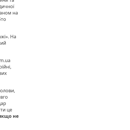
ійни та
идичної
таном на
бто
жі». На
кий
im.ua
ійні,
вих
голови,
овго
дар
ати це
якщо не