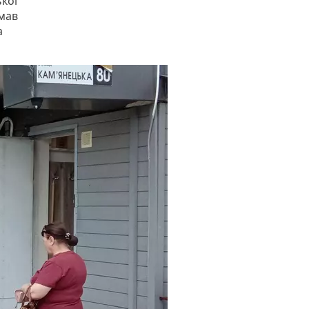
ької
 мав
а