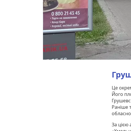
Груш
Це окре
Його п
Грушевс
Раніше 
обласної
За цією