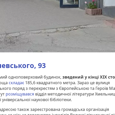
евського, 93
мий одноповерховий будинок,
зведений у кінці XIX сто
лоща
складає
185,6 квадратного метра. Зараз це вулиця
ького поряд з перехрестям з Європейською та Героїв Ма
тут
розміщувався
відділ методичної літератури Хмельниц
 універсальної наукової бібліотеки.
 адресою також зареєстрована громадська організація