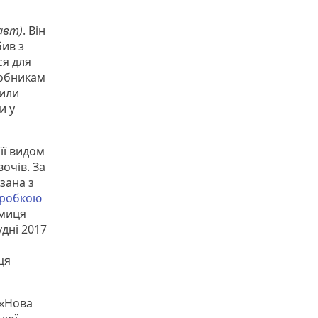
авт)
. Він
бив з
ся для
робникам
лили
и у
її видом
очів. За
язана з
робкою
ємиця
удні 2017
ця
 «Нова