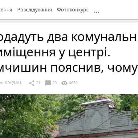
...
рення
Розслідування
Фотоконкурс
одадуть два комунальн
міщення у центрі.
мчишин пояснив, чому
ро КАРДАШ
chat_bubble
share
visibility
21
20
4652