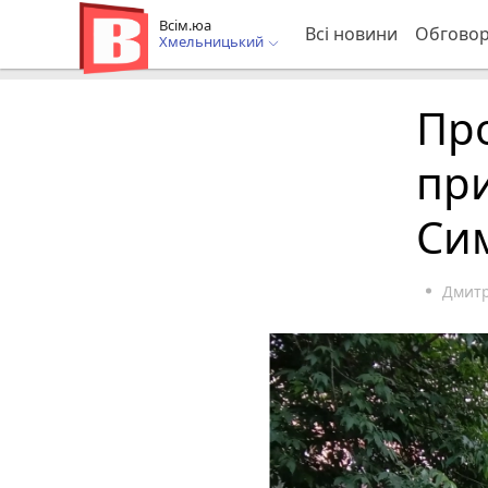
Всім.юа
Всі новини
Обгово
Хмельницький
Пр
при
Си
Дмит