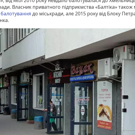
», від якої 2010 року невдало балотувалася до Хмельниц
 ради. Власник приватного підприємства «Балтіка» також
е
балотування
до міськради, але 2015 року від Блоку Петр
нка.