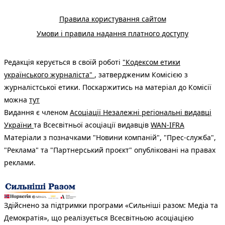
Правила користування сайтом
Умови і правила надання платного доступу
Редакція керується в своїй роботі
"Кодексом етики
українського журналіста"
, затвердженим Комісією з
журналістської етики. Поскаржитись на матеріал до Комісії
можна
тут
Видання є членом
Асоціації Незалежні регіональні видавці
України
та Всесвітньої асоціації видавців
WAN-IFRA
Матеріали з позначками "Новини компаній", "Прес-служба",
"Реклама" та "Партнерський проєкт" опубліковані на правах
реклами.
Здійснено за підтримки програми «Сильніші разом: Медіа та
Демократія», що реалізується Всесвітньою асоціацією