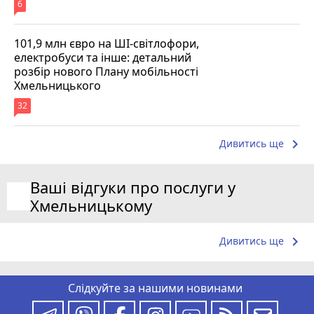
6
101,9 млн євро на ШІ-світлофори,
електробуси та інше: детальний
розбір нового Плану мобільності
Хмельницького
32
keyboard_arrow_right
Дивитись ще
Ваші відгуки про послуги у
Хмельницькому
keyboard_arrow_right
Дивитись ще
Слідкуйте за нашими новинами