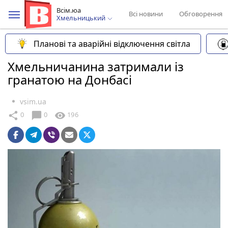
Всім.юа
Всі новини
Обговорення
Хмельницький
Планові та аварійні відключення світла
Хмельничанина затримали із
гранатою на Донбасі
vsim.ua
chat_bubble
share
visibility
0
0
196