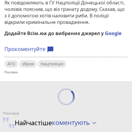
Як повідомляють в ГУ Нацполіції Донецької області,
чоловік пояснив, що віз гранату додому. Сказав, що
з її допомогою хотів наловити риби. В поліції
відкрили кримінальне провадження.
Додайте Всім.юа до вибраних джерел у
Google
Прокоментуйте
chat_bubble
АТО
зброя
Нацполіція
коментують
Найчастіше