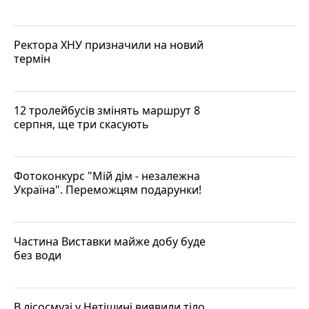
Ректора ХНУ призначили на новий
термін
12 тролейбусів змінять маршрут 8
серпня, ще три скасують
Фотоконкурс "Мій дім - незалежна
Україна". Переможцям подарунки!
Частина Виставки майже добу буде
без води
В лісосмузі у Нетішині виявили тіло