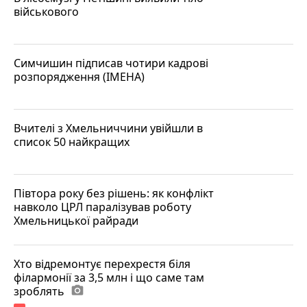
військового
Симчишин підписав чотири кадрові
розпорядження (ІМЕНА)
Вчителі з Хмельниччини увійшли в
список 50 найкращих
Півтора року без рішень: як конфлікт
навколо ЦРЛ паралізував роботу
Хмельницької райради
Хто відремонтує перехрестя біля
філармонії за 3,5 млн і що саме там
зроблять
photo_camera