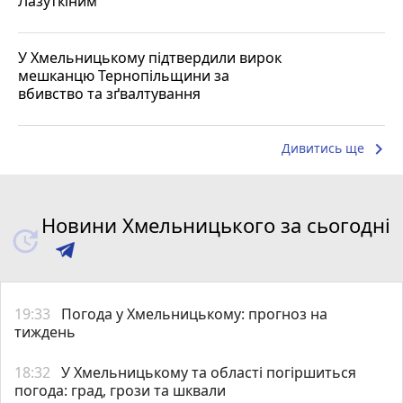
Лазуткіним
У Хмельницькому підтвердили вирок
мешканцю Тернопільщини за
вбивство та зґвалтування
keyboard_arrow_right
Дивитись ще
Новини Хмельницького за сьогодні
19:33
Погода у Хмельницькому: прогноз на
тиждень
18:32
У Хмельницькому та області погіршиться
погода: град, грози та шквали