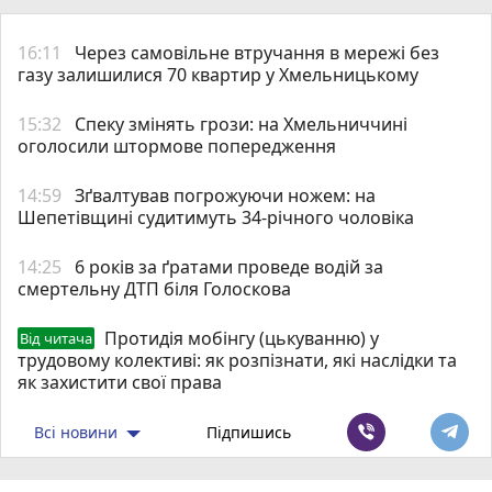
16:11
Через самовільне втручання в мережі без
газу залишилися 70 квартир у Хмельницькому
15:32
Спеку змінять грози: на Хмельниччині
оголосили штормове попередження
14:59
Зґвалтував погрожуючи ножем: на
Шепетівщині судитимуть 34-річного чоловіка
14:25
6 років за ґратами проведе водій за
смертельну ДТП біля Голоскова
Протидія мобінгу (цькуванню) у
Від читача
трудовому колективі: як розпізнати, які наслідки та
як захистити свої права
Всі новини
Підпишись