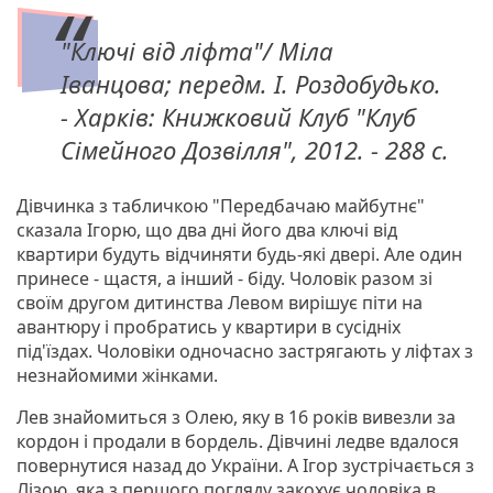
"Ключі від ліфта"/ Міла
Іванцова; передм. І. Роздобудько.
- Харків: Книжковий Клуб "Клуб
Сімейного Дозвілля", 2012. - 288 с.
Дівчинка з табличкою "Передбачаю майбутнє"
сказала Ігорю, що два дні його два ключі від
квартири будуть відчиняти будь-які двері. Але один
принесе - щастя, а інший - біду. Чоловік разом зі
своїм другом дитинства Левом вирішує піти на
авантюру і пробратись у квартири в сусідніх
під'їздах. Чоловіки одночасно застрягають у ліфтах з
незнайомими жінками.
Лев знайомиться з Олею, яку в 16 років вивезли за
кордон і продали в бордель. Дівчині ледве вдалося
повернутися назад до України. А Ігор зустрічається з
Лізою, яка з першого погляду закохує чоловіка в