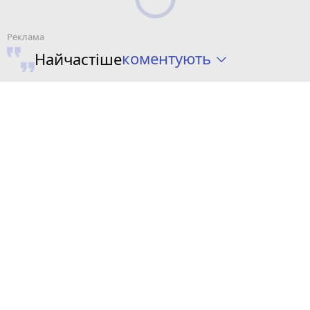
коментують
Найчастіше