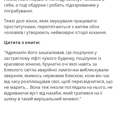
себе, а тоді обдурює і робить підозрюваним у
пограбуванні.
Тяжкі долі жінок, яких змушували працювати
проститутками, переплітаються з житям обох
чоловіків і утворюють неймовірні історії кохання.
Цитата з книги:
"Адреналін його зашкалював. Це поцілунок у
застряглому ліфті чужого будинку, поцілунок із
красивою жінкою, брунатні очі якої навіть за
бляклого світла аварійної лампочки виблискували
зверхнім, якимось нервовим блиском, коли він час
від часу розплющував свої, щоб пересвідчитися, що
не марить… Вона теж інколи поглядала на нього, не
відриваючи вуст від нахаби, який трапився на її
шляху в такий вирішальний момент."