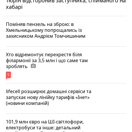
Тюрін відсторонив заступника, спійманого на
хабарі
Поміняв пензель на зброю: в
Хмельницькому попрощались із
захисником Андрієм Томчишиним
Хто відремонтує перехрестя біля
філармонії за 3,5 млн і що саме там
зроблять
photo_camera
5
lifecell розширює домашні сервіси та
запускає нову лінійку тарифів «Інет»
(новини компаній)
101,9 млн євро на ШІ-світлофори,
електробуси та інше: детальний