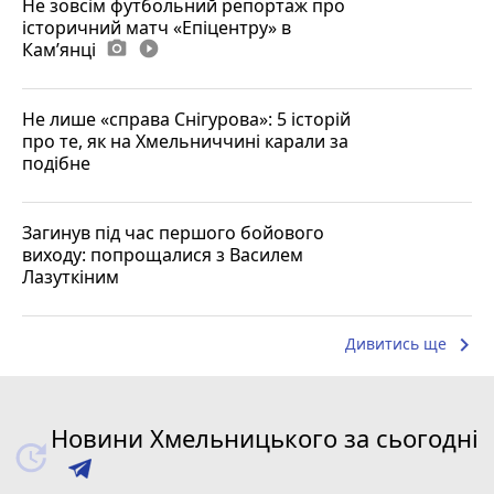
Не зовсім футбольний репортаж про
історичний матч «Епіцентру» в
Камʼянці
photo_camera
play_circle_filled
Не лише «справа Снігурова»: 5 історій
про те, як на Хмельниччині карали за
подібне
Загинув під час першого бойового
виходу: попрощалися з Василем
Лазуткіним
keyboard_arrow_right
Дивитись ще
Новини Хмельницького за сьогодні