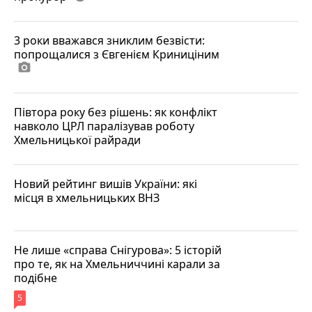
3 роки вважався зниклим безвісти:
попрощалися з Євгенієм Криниціним
photo_camera
Півтора року без рішень: як конфлікт
навколо ЦРЛ паралізував роботу
Хмельницької райради
Новий рейтинг вишів України: які
місця в хмельницьких ВНЗ
Не лише «справа Снігурова»: 5 історій
про те, як на Хмельниччині карали за
подібне
5