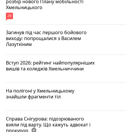
розбір нового Плану мобільності
Хмельницького
29
Загинув під час першого бойового
виходу: попрощалися з Василем
Лазуткіним
Вступ 2026: рейтинг найпопулярніших
вишів та коледжів Хмельниччини
На полігоні у Хмельницькому
знайшли фрагменти тіл
Справа Снігурова: підозрюваного
взяли під варту. Що кажуть адвокат і
прокурор
play_circle_filled