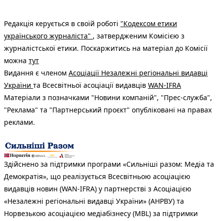
Редакція керується в своїй роботі
"Кодексом етики
українського журналіста"
, затвердженим Комісією з
журналістської етики. Поскаржитись на матеріал до Комісії
можна
тут
Видання є членом
Асоціації Незалежні регіональні видавці
України
та Всесвітньої асоціації видавців
WAN-IFRA
Матеріали з позначками "Новини компаній", "Прес-служба",
"Реклама" та "Партнерський проєкт" опубліковані на правах
реклами.
Здійснено за підтримки програми «Сильніші разом: Медіа та
Демократія», що реалізується Всесвітньою асоціацією
видавців новин (WAN-IFRA) у партнерстві з Асоціацією
«Незалежні регіональні видавці України» (АНРВУ) та
Норвезькою асоціацією медіабізнесу (MBL) за підтримки