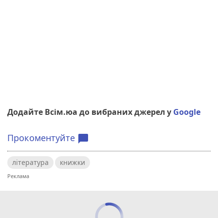
Додайте Всім.юа до вибраних джерел у
Google
Прокоментуйте
chat_bubble
література
книжки