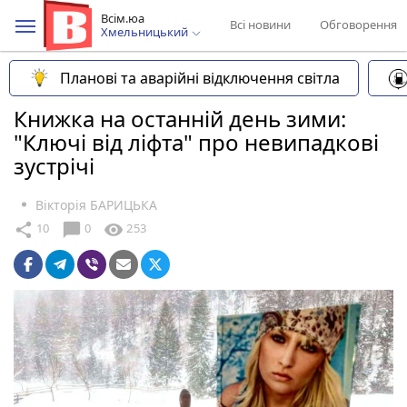
Всім.юа
Всі новини
Обговорення
Хмельницький
Планові та аварійні відключення світла
Книжка на останній день зими:
"Ключі від ліфта" про невипадкові
зустрічі
Вікторія БАРИЦЬКА
chat_bubble
share
visibility
10
0
253