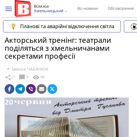
Всім.юа
Всі новини
Обговорення
Хмельницький
Планові та аварійні відключення світла
Акторський тренінг: театрали
поділяться з хмельничанами
секретами професії
Іванка ЧАБАНЮК
chat_bubble
share
visibility
0
0
66