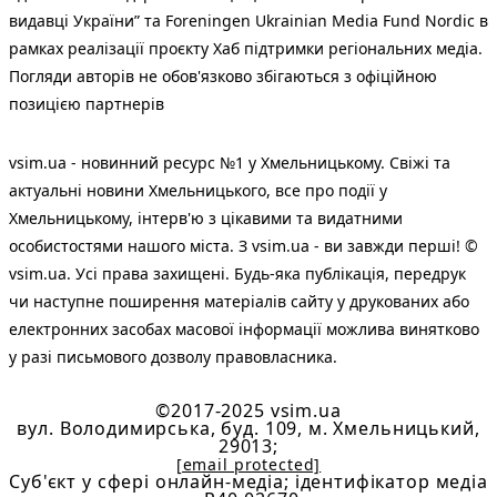
видавці України” та Foreningen Ukrainian Media Fund Nordic в
рамках реалізації проєкту Хаб підтримки регіональних медіа.
Погляди авторів не обов'язково збігаються з офіційною
позицією партнерів
vsim.ua - новинний ресурс №1 у Хмельницькому. Свіжі та
актуальні новини Хмельницького, все про події у
Хмельницькому, інтерв'ю з цікавими та видатними
особистостями нашого міста. З vsim.ua - ви завжди перші! ©
vsim.ua. Усі права захищені. Будь-яка публiкацiя, передрук
чи наступне поширення матеріалів сайту у друкованих або
електронних засобах масової інформації можлива винятково
у разі письмового дозволу правовласника.
©2017-2025 vsim.ua
вул. Володимирська, буд. 109, м. Хмельницький,
29013;
[email protected]
Cуб'єкт у сфері онлайн-медіа; ідентифікатор медіа