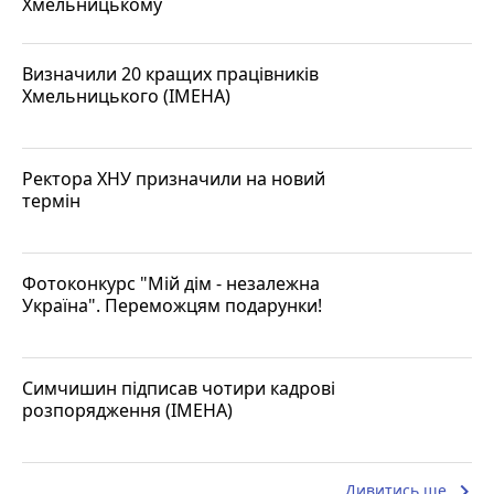
Хмельницькому
Визначили 20 кращих працівників
Хмельницького (ІМЕНА)
Ректора ХНУ призначили на новий
термін
Фотоконкурс "Мій дім - незалежна
Україна". Переможцям подарунки!
Симчишин підписав чотири кадрові
розпорядження (ІМЕНА)
keyboard_arrow_right
Дивитись ще