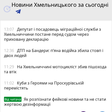
Новини Хмельницького за сьогодні
13:07
Депутат і посадовець міграційної служби з
Хмельниччини постане перед судом через
приховану декларацію
12:36
ДТП на Бандери: пʼяна водійка збила стовп і
двох людей
11:29
На Хмельниччині мотоцикліст збив пішохода
та втік
11:02
Куби з Героями на Проскурівській
перемістять
Як розпізнати фейкові новини та не стати
Від читача
жертвою дезінформації