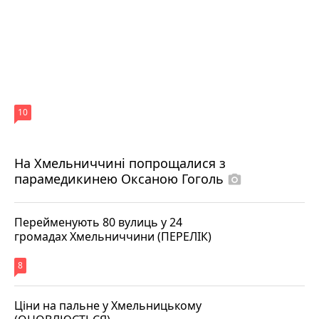
10
На Хмельниччині попрощалися з
парамедикинею Оксаною Гоголь
photo_camera
Перейменують 80 вулиць у 24
громадах Хмельниччини (ПЕРЕЛІК)
8
Ціни на пальне у Хмельницькому