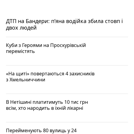
ДТП на Бандери: пʼяна водійка збила стовп і
двох людей
Куби з Героями на Проскурівській
перемістять
«На щиті» повертаються 4 захисників
з Хмельниччини
В Нетішині платитимуть 10 тис грн
всім, хто народить в їхній лікарні
Перейменують 80 вулиць у 24