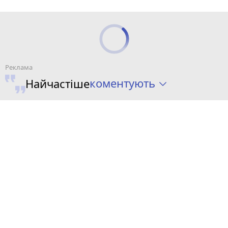
коментують
Найчастіше