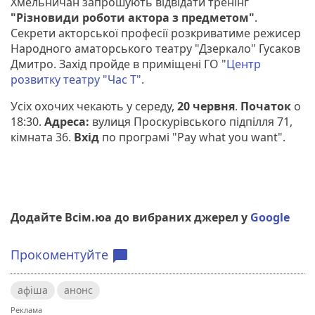
Хмельничан запрошують відвідати тренінг
"Різновиди роботи актора з предметом"
.
Секрети акторської професії розкриватиме режисер
Народного аматорського театру "Дзеркало" Гусаков
Дмитро. Захід пройде в приміщені ГО "
Центр
розвитку театру "Час Т"
.
Усіх охочих чекають у середу,
20 червня
.
Початок
о
18:30.
Адреса:
вулиця Проскурівського підпілля 71,
кімната 36.
Вхід
по програмі "Pay what you want".
Додайте Всім.юа до вибраних джерел у
Google
Прокоментуйте
chat_bubble
афіша
анонс