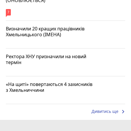
(ОНОВЛЮЄТЬСЯ)
7
Визначили 20 кращих працівників
Хмельницького (ІМЕНА)
Ректора ХНУ призначили на новий
термін
«На щиті» повертаються 4 захисників
з Хмельниччини
keyboard_arrow_right
Дивитись ще