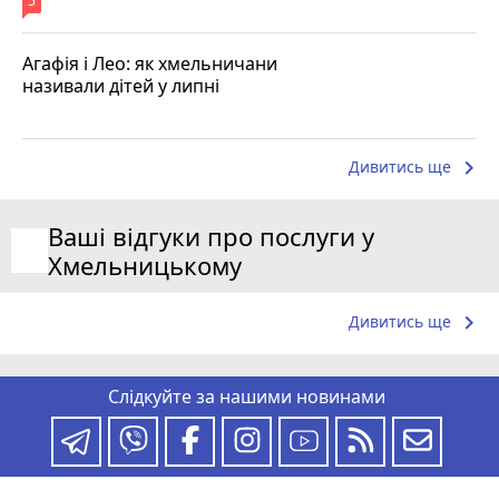
5
Агафія і Лео: як хмельничани
називали дітей у липні
keyboard_arrow_right
Дивитись ще
Ваші відгуки про послуги у
Хмельницькому
keyboard_arrow_right
Дивитись ще
Слідкуйте за нашими новинами