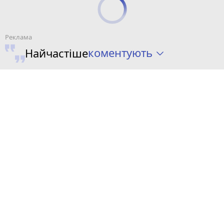
коментують
Найчастіше