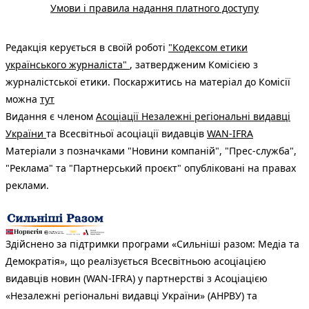
Умови і правила надання платного доступу
Редакція керується в своїй роботі
"Кодексом етики
українського журналіста"
, затвердженим Комісією з
журналістської етики. Поскаржитись на матеріал до Комісії
можна
тут
Видання є членом
Асоціації Незалежні регіональні видавці
України
та Всесвітньої асоціації видавців
WAN-IFRA
Матеріали з позначками "Новини компаній", "Прес-служба",
"Реклама" та "Партнерський проєкт" опубліковані на правах
реклами.
Здійснено за підтримки програми «Сильніші разом: Медіа та
Демократія», що реалізується Всесвітньою асоціацією
видавців новин (WAN-IFRA) у партнерстві з Асоціацією
«Незалежні регіональні видавці України» (АНРВУ) та