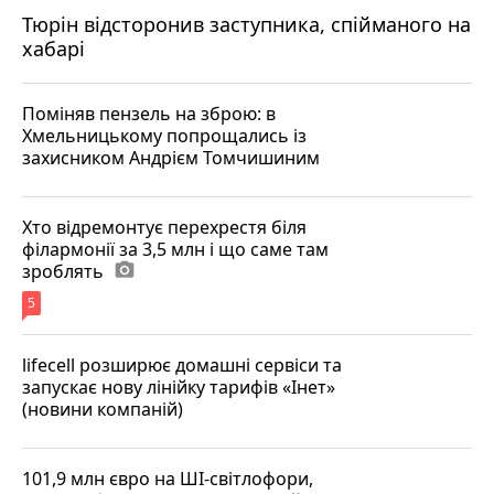
Тюрін відсторонив заступника, спійманого на
хабарі
Поміняв пензель на зброю: в
Хмельницькому попрощались із
захисником Андрієм Томчишиним
Хто відремонтує перехрестя біля
філармонії за 3,5 млн і що саме там
зроблять
photo_camera
5
lifecell розширює домашні сервіси та
запускає нову лінійку тарифів «Інет»
(новини компаній)
101,9 млн євро на ШІ-світлофори,