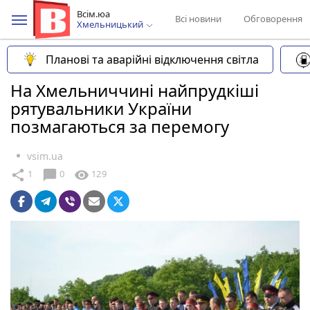
Всім.юа
Всі новини
Обговорення
Хмельницький
Планові та аварійні відключення світла
На Хмельниччині найпрудкіші
рятувальники України
позмагаються за перемогу
vsim.ua
chat_bubble
share
visibility
1
0
129