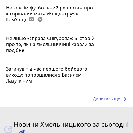
Не зовсім футбольний репортаж про
історичний матч «Епіцентру» в
Камʼянці
photo_camera
play_circle_filled
Не лише «справа Снігурова»: 5 історій
про те, як на Хмельниччині карали за
подібне
Загинув під час першого бойового
виходу: попрощалися з Василем
Лазуткіним
keyboard_arrow_right
Дивитись ще
Новини Хмельницького за сьогодні