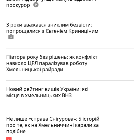
прокурор
play_circle_filled
3 роки вважався зниклим безвісти:
попрощалися з Євгенієм Криниціним
photo_camera
Півтора року без рішень: як конфлікт
навколо ЦРЛ паралізував роботу
Хмельницької райради
Новий рейтинг вишів України: які
місця в хмельницьких ВНЗ
Не лише «справа Снігурова»: 5 історій
про те, як на Хмельниччині карали за
подібне