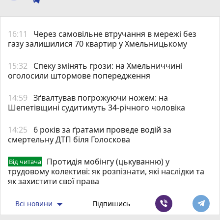
16:11
Через самовільне втручання в мережі без
газу залишилися 70 квартир у Хмельницькому
15:32
Спеку змінять грози: на Хмельниччині
оголосили штормове попередження
14:59
Зґвалтував погрожуючи ножем: на
Шепетівщині судитимуть 34-річного чоловіка
14:25
6 років за ґратами проведе водій за
смертельну ДТП біля Голоскова
Протидія мобінгу (цькуванню) у
Від читача
трудовому колективі: як розпізнати, які наслідки та
як захистити свої права
Всі новини
Підпишись