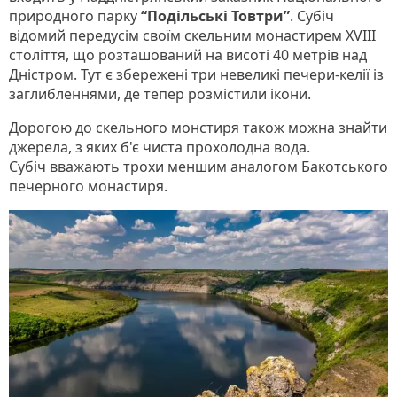
природного парку
“Подільські Товтри”
. Субіч
відомий передусім своїм скельним монастирем XVIII
століття, що розташований на висоті 40 метрів над
Дністром. Тут є збережені три невеликі печери-келії із
заглибленнями, де тепер розмістили ікони.
Дорогою до скельного монстиря також можна знайти
джерела, з яких б'є чиста прохолодна вода.
Субіч вважають трохи меншим аналогом Бакотського
печерного монастиря.