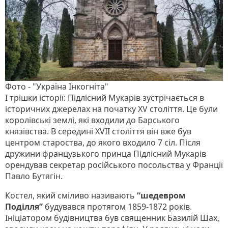
Фото - "Україна Інкогніта"
І трішки історії: Підлісний Мукарів зустрічається в
історичних джерелах на початку XV століття. Це були
королівські землі, які входили до Барського
князівства. В середині XVII століття він вже був
центром староства, до якого входило 7 сіл. Після
дружини французького принца Підлісний Мукарів
орендував секретар російського посольства у Франції
Павло Бутягін.
Костел, який сміливо називають
“шедевром
Поділля”
будувався протягом 1859-1872 років.
Ініціатором будівництва був священник Базилій Шах,