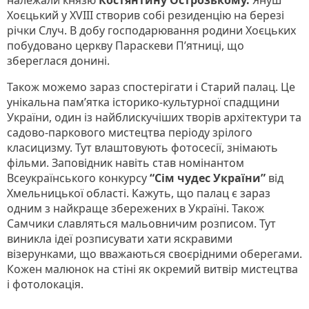
Хоєцький у XVIII створив собі резиденцію на березі
річки Случ. В добу господарювання родини Хоєцьких
побудовано церкву Параскеви П’ятниці, що
збереглася донині.
Також можемо зараз спостерігати і Старий палац. Це
унікальна пам’ятка історико-культурної спадщини
України, один із найблискучіших творів архітектури та
садово-паркового мистецтва періоду зрілого
класицизму. Тут влаштовують фотосесії, знімають
фільми. Заповідник навіть став номінантом
Всеукраїнського конкурсу
“Сім чудес України”
від
Хмельницької області. Кажуть, що палац є зараз
одним з найкраще збережених в Україні. Також
Самчики славляться мальовничим розписом. Тут
виникла ідеї розписувати хати яскравими
візерунками, що вважаються своєрідними оберегами.
Кожен малюнок на стіні як окремий витвір мистецтва
і фотолокація.