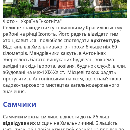
Фото - "Україна Інкогніта"
Селище знаходиться у колишньому Красилівському
районі на річці Ікопоть. Його радять відвідати тим,
хто цікавиться і полюбляє споглядати
архітектуру.
Відстань від Хмельницького - трохи більше ніж 60
кілометрів. Мандрівники кажуть, в Антонінах
збереглось багато вишуканих будівель, зокрема -
західні та східні ворота, возівня, будинок служб, вілли,
збудовані на межі ХІХ-ХХ ст. Місцеві також радять
прогулятись Антонінським парком, що є пам’яткою
садово-паркового мистецтва загальнодержавного
значення.
Самчики
Самчики можна сміливо віднести до найбільш
відвідуваних
місцин на Хмельниччині. Більшість
їдуть туди, аби побачити музей-садибу. Та про все по