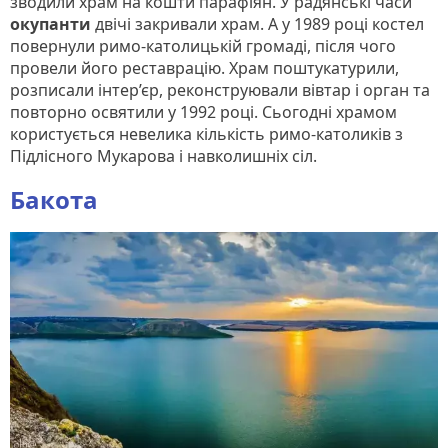
зводили храм на кошти парафіян. У радянські часи
окупанти
двічі закривали храм. А у 1989 році костел
повернули римо-католицькій громаді, після чого
провели його реставрацію. Храм поштукатурили,
розписали інтер’єр, реконструювали вівтар і орган та
повторно освятили у 1992 році. Сьогодні храмом
користується невелика кількість римо-католиків з
Підлісного Мукарова і навколишніх сіл.
Бакота