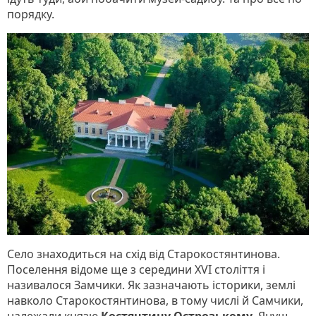
порядку.
Село знаходиться на схід від Старокостянтинова.
Поселення відоме ще з середини XVI століття і
називалося Замчики. Як зазначають історики, землі
навколо Старокостянтинова, в тому числі й Самчики,
належали князю
Костянтину Острозькому.
Януш