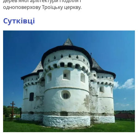
дерев'яної архітектури Поділля і
одноповерхову Троїцьку церкву.
Сутківці