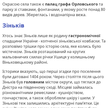
Окрасою села також є
палац графа Орловського
та
парку зі ставками, фонтанами, у якому росте понад 80
видів дерев. Збереглась і водонапірна вежа.
Зіньків
Хтось знає Зіньків лише як родину
гастрономічної
спадщини України - копченої зіньківської ковбаски. Та
розповімо трішки про історію села, яке колись було
містечком. Зіньків розташований на крутих
мальовничих схилах річки Ушиця у колишньому
Віньковецькому районі.
Історики вказують, що перші згадки про поселення
були датовані 1404 роком. Через століття після цього
Зіньків був
головним
містом округи, що тяглася до
Дністра на південному сході. Місцеві займалась
різноманітними ремеслами - кушнірством,
гончарством, а також обробляли шкіру і шили. У
Зінькові теж залишились архітектурні пам’ятки. Це