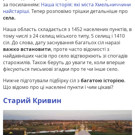
за посиланням:
Наша історія: які міста Хмельниччини
найстаріші.
Тепер розповімо трішки детальніше про
села.
Наша область складається з 1452 населених пунктів, в
тому числі з 24 селищ міського типу, 5 селищ і 1410
сіл. До слова, дату заснування багатьох сіл наразі
важко встановити
, проте часто відомості з
найдавніших часів про село відтворюють зі спогадів
старожилів. Також беруть до уваги те, коли вперше
фіксуються письмові згадки про те чи інше село.
Нижче підготували підбірку сіл з
багатою історією
.
Що відомо про ці населені пункти і чим цікаві?
Старий Кривин