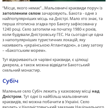
“Місце, якого немає”...Мальовничі краєвиди поруч із
затопленим селом
зачаровують. Бакота - одне з
найпопулярніших місць на Дністрі. Мало хто знає, та
перша літописна згадка про Бакоту зафіксована у
1240 році. Село затопили на початку 1980-х років,
коли будували Дністровську ГЕС. На сьогодні це одна
з напопулярніших туристичних локацій, яку
називають «українською Атлантидою», а саму затоку
– «Бакотським морем».
Тут відкриваються чарівні краєвиди, є цілющі
джерела, а також можна відвідати Бакотський
скельний монастир.
Субіч
Маленьке село Субіч лежить у казковому місці
над
Дністром
. Тут одні із найбільш мальовничих
краєвидів, які можна побачити в Україні. Село
входить у Наддністрянський заказник Національного