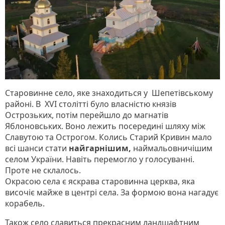
Старовинне село, яке знаходиться у Шепетівському
районі. В XVI столітті було власністю князів
Острозьких, потім перейшло до магнатів
Яблоновських. Воно лежить посередині шляху між
Славутою та Острогом. Колись Старий Кривин мало
всі шанси стати
найгарнішим,
наймальовничішим
селом України. Навіть перемогло у голосуванні.
Проте не склалось.
Окрасою села є яскрава старовинна церква, яка
височіє майже в центрі села. За формою вона нагадує
корабель.
Також село славиться прекрасним ландшафтним