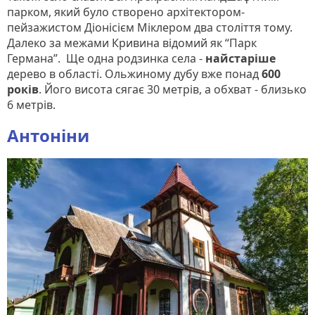
парком, який було створено архітектором-
пейзажистом Діонісієм Міклером два століття тому.
Далеко за межами Кривина відомий як “Парк
Германа”. Ще одна родзинка села -
найстаріше
дерево в області. Ольжиному дубу вже понад
600
років
. Його висота сягає 30 метрів, а обхват - близько
6 метрів.
Антоніни