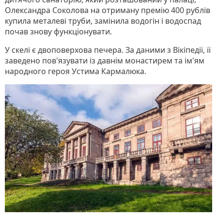
Олександра Соколова на отриману премію 400 рублів
купила металеві труби, замінила водогін і водоспад
почав знову функціонувати.
У скелі є двоповерхова печера. За даними з Вікіпедії, її
заведено пов'язувати із давнім монастирем та ім'ям
народного героя Устима Кармалюка.