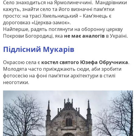
Село знаходиться на Ярмолинеччині. Мандрівники
кажуть, знайти село та його визначні пам’ятки
просто: на трасі Хмельницький – Кам’янець є
дороговказ «Церква-замок».
Найперше, радять поглянути на оборонну церкву
Покрови Богородиці, яка
не має аналогів
в Україні.
Підлісний Мукарів
Окрасою села є
костел святого Юзефа Обручника
.
Молодята часто приїжджають сюди, аби зробити
фотосесію на фоні пам’ятки архітектури в стилі
неоготики.