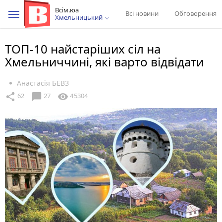
Всім.юа
Всі новини
Обговорення
Хмельницький
ТОП-10 найстаріших сіл на
Хмельниччині, які варто відвідати
Анастасія БЕВЗ
chat_bubble
share
visibility
62
27
45304