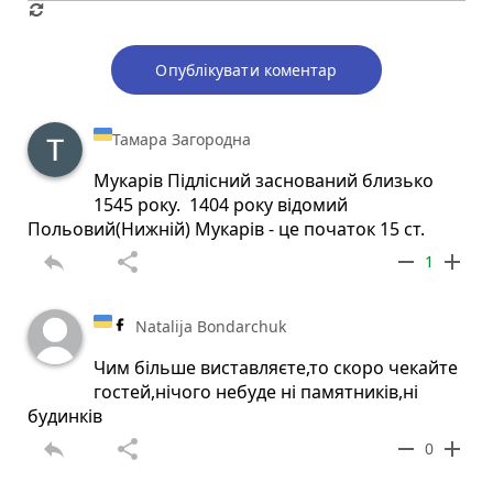
Опублікувати коментар
Тамара Загородна
Мукарів Підлісний заснований близько
1545 року. 1404 року відомий
Польовий(Нижній) Мукарів - це початок 15 ст.
reply
share
remove
add
1
Natalija Bondarchuk
Чим більше виставляєте,то скоро чекайте
гостей,нічого небуде ні памятників,ні
будинків
reply
share
remove
add
0