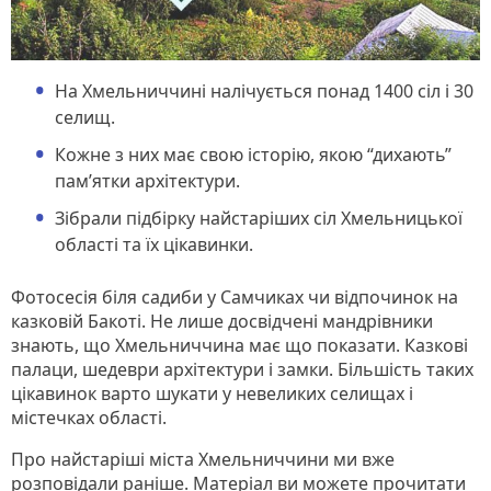
На Хмельниччині налічується понад 1400 сіл і 30
селищ.
Кожне з них має свою історію, якою “дихають”
пам’ятки архітектури.
Зібрали підбірку найстаріших сіл Хмельницької
області та їх цікавинки.
Фотосесія біля садиби у Самчиках чи відпочинок на
казковій Бакоті. Не лише досвідчені мандрівники
знають, що Хмельниччина має що показати. Казкові
палаци, шедеври архітектури і замки. Більшість таких
цікавинок варто шукати у невеликих селищах і
містечках області.
Про найстаріші міста Хмельниччини ми вже
розповідали раніше. Матеріал ви можете прочитати