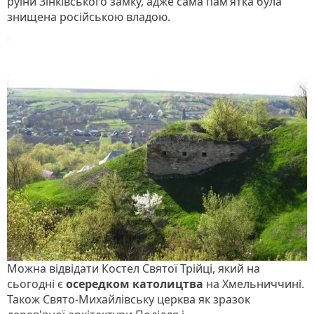
руїни Зінківського замку, адже сама пам’ятка була
знищена російською владою.
Можна відвідати Костел Святої Трійці, який на
сьогодні є
осередком католицтва
на Хмельниччині.
Також Свято-Михайлівську церква як зразок