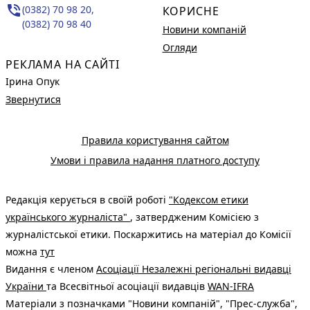
phone_in_talk
(0382) 70 98 20,
КОРИСНЕ
(0382) 70 98 40
Новини компаній
Огляди
РЕКЛАМА НА САЙТІ
Ірина Опук
Звернутися
Правила користування сайтом
Умови і правила надання платного доступу
Редакція керується в своїй роботі
"Кодексом етики
українського журналіста"
, затвердженим Комісією з
журналістської етики. Поскаржитись на матеріал до Комісії
можна
тут
Видання є членом
Асоціації Незалежні регіональні видавці
України
та Всесвітньої асоціації видавців
WAN-IFRA
Матеріали з позначками "Новини компаній", "Прес-служба",