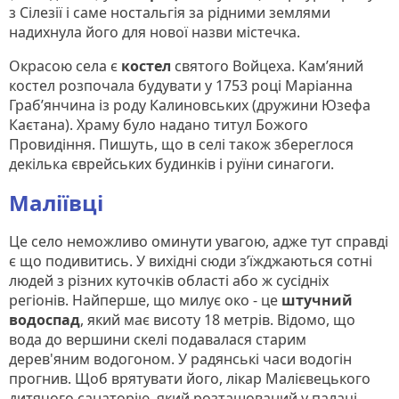
з Сілезії і саме ностальгія за рідними землями
надихнула його для нової назви містечка.
Окрасою села є
костел
святого Войцеха. Кам’яний
костел розпочала будувати у 1753 році Маріанна
Граб’янчина із роду Калиновських (дружини Юзефа
Каєтана). Храму було надано титул Божого
Провидіння. Пишуть, що в селі також збереглося
декілька єврейських будинків і руїни синагоги.
Маліївці
Це село неможливо оминути увагою, адже тут справді
є що подивитись. У вихідні сюди з’їжджаються сотні
людей з різних куточків області або ж сусідніх
регіонів. Найперше, що милує око - це
штучний
водоспад
, який має висоту 18 метрів. Відомо, що
вода до вершини скелі подавалася старим
дерев'яним водогоном. У радянські часи водогін
прогнив. Щоб врятувати його, лікар Малієвецького
дитячого санаторію, який розташований у палаці,