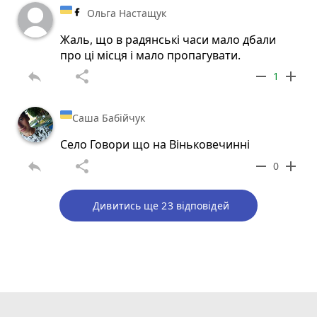
Ольга Настащук
Жаль, що в радянські часи мало дбали
про ці місця і мало пропагувати.
reply
share
remove
add
1
Саша Бабійчук
Село Говори що на Віньковечинні
reply
share
remove
add
0
Дивитись ще 23 відповідей