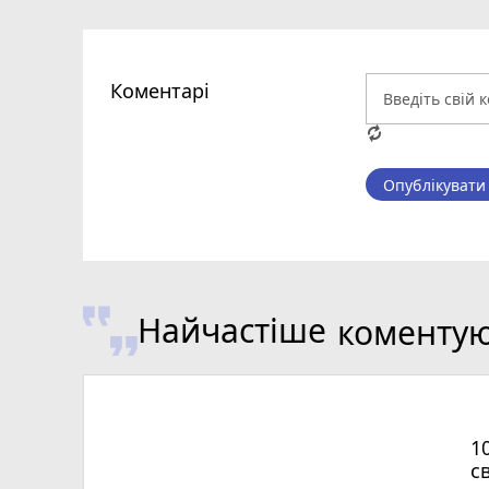
Коментарі
Опублікувати
Найчастіше
коменту
1
с