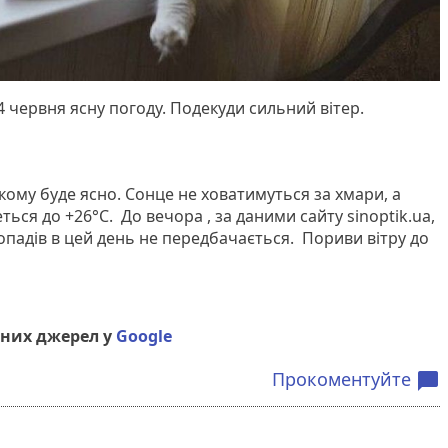
 червня ясну погоду. Подекуди сильний вітер.
кому буде ясно. Сонце не ховатимуться за хмари, а
ться до +26°С. До вечора , за даними сайту sinoptik.ua,
опадів в цей день не передбачається. Пориви вітру до
них джерел у
Google
Прокоментуйте
chat_bubble