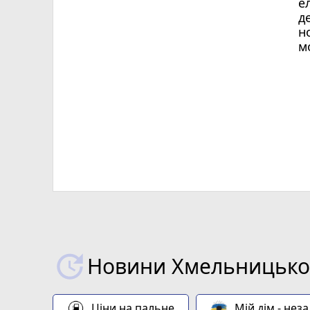
е
д
н
м
Х
Новини Хмельницьког
Ціни на пальне
Мій дім - нез