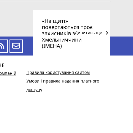
«На щиті»
повертаються троє
keyboard_arrow_right
захисників з
Дивитись ще
Хмельниччини
(ІМЕНА)
НЕ
Правила користування сайтом
омпаній
Умови і правила надання платного
доступу