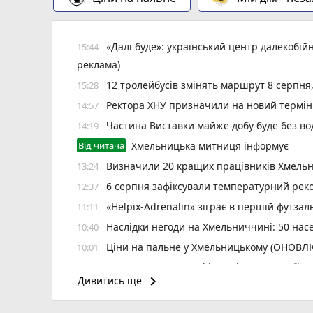
«Далі буде»: український центр далекобій
15:44
реклама)
12 тролейбусів змінять маршрут 8 серпня
15:28
Ректора ХНУ призначили на новий термін
14:57
Частина Виставки майже добу буде без во
14:19
Від читача
Хмельницька митниця інформує
Визначили 20 кращих працівників Хмельн
13:24
6 серпня зафіксували температурний рек
12:37
«Helpix-Adrenalin» зіграє в першій футзаль
11:11
Наслідки негоди на Хмельниччині: 50 насе
10:40
Ціни на пальне у Хмельницькому (ОНОВ
10:01
«Шахтар» у Камʼянці і «подільське дербі»
09:30
keyboard_arrow_right
Дивитись ще
Курс валют у Хмельницькому на сьогодні,
09:00
Планові та аварійні відключення світ
21:05