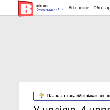
Всім.юа
Всі новини
Обгово
Хмельницький
Планові та аварійні відключення
У неділю, 4 че