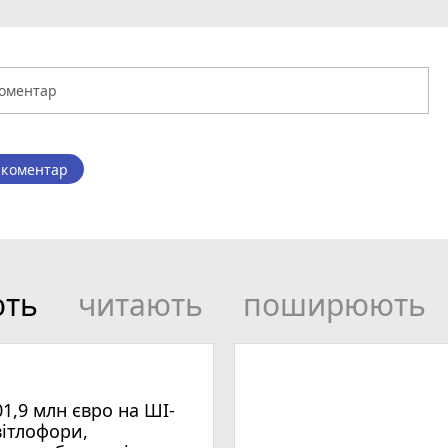
 коментар
ють
читають
поширюють
01,9 млн євро на ШІ-
вітлофори,