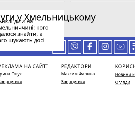
ів з Хмельниччини (ІМЕНА)
луги у Хмельницькому
лося знайти, а кого шукають досі
никлі діти на
йськового
мельниччині: кого
орядження (ІМЕНА)
далося знайти, а
ого шукають досі
ся з двома захисниками
 за нашими новинами
РЕКЛАМА НА САЙТІ
РЕДАКТОРИ
КОРИС
Ірина Опук
Максим Фарина
Новини к
Звернутися
Звернутися
Огляди