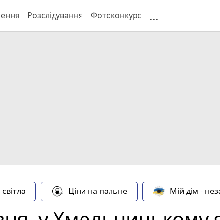
...
рення
Розслідування
Фотоконкурс
 світла
Ціни на пальне
Мій дім - не
рвня, у Хмельницькому 