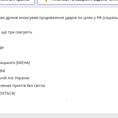
них дронів анонсував продовження ударів по цілях у РФ (соціал
, ще три скасують
ди
ицького (ІМЕНА)
орд
ній лізі України
лених пунктів без світла
ЛЮЄТЬСЯ)
: що і коли дивитися хмельницьким вболівальникам
 7 серпня (ІНФОГРАФІКА)
ла у Хмельницькому (ОНОВЛЮЄТЬСЯ)