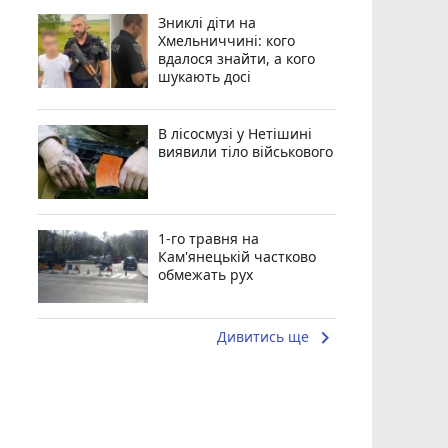
Зниклі діти на
Хмельниччині: кого
вдалося знайти, а кого
шукають досі
В лісосмузі у Нетішині
виявили тіло військового
1-го травня на
Кам'янецькій частково
обмежать рух
keyboard_arrow_right
Дивитись ще