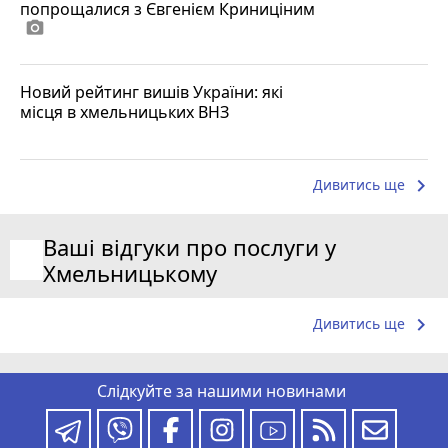
попрощалися з Євгенієм Криниціним
photo_camera
Новий рейтинг вишів України: які
місця в хмельницьких ВНЗ
keyboard_arrow_right
Дивитись ще
Ваші відгуки про послуги у
Хмельницькому
keyboard_arrow_right
Дивитись ще
Слідкуйте за нашими новинами