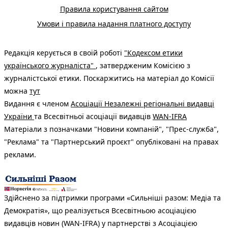
Правила користування сайтом
Умови і правила надання платного доступу
Редакція керується в своїй роботі
"Кодексом етики
українського журналіста"
, затвердженим Комісією з
журналістської етики. Поскаржитись на матеріал до Комісії
можна
тут
Видання є членом
Асоціації Незалежні регіональні видавці
України
та Всесвітньої асоціації видавців
WAN-IFRA
Матеріали з позначками "Новини компаній", "Прес-служба",
"Реклама" та "Партнерський проєкт" опубліковані на правах
реклами.
Здійснено за підтримки програми «Сильніші разом: Медіа та
Демократія», що реалізується Всесвітньою асоціацією
видавців новин (WAN-IFRA) у партнерстві з Асоціацією