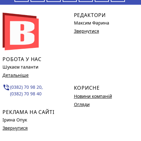
РЕДАКТОРИ
Максим Фарина
Звернутися
РОБОТА У НАС
Шукаєм таланти
Детальніше
phone_in_talk
(0382) 70 98 20,
КОРИСНЕ
(0382) 70 98 40
Новини компаній
Огляди
РЕКЛАМА НА САЙТІ
Ірина Опук
Звернутися