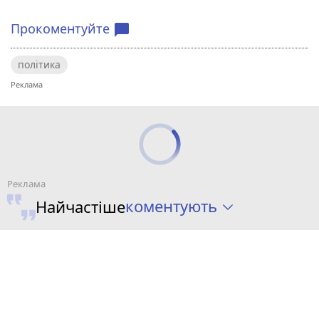
Прокоментуйте
chat_bubble
політика
коментують
Найчастіше