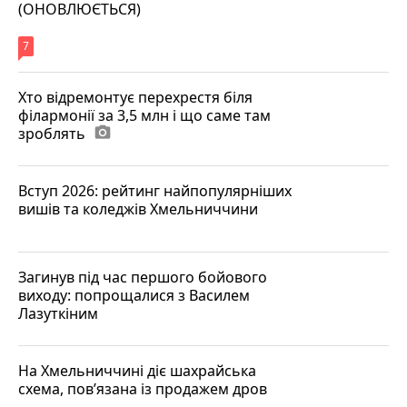
(ОНОВЛЮЄТЬСЯ)
7
Хто відремонтує перехрестя біля
філармонії за 3,5 млн і що саме там
зроблять
photo_camera
Вступ 2026: рейтинг найпопулярніших
вишів та коледжів Хмельниччини
Загинув під час першого бойового
виходу: попрощалися з Василем
Лазуткіним
На Хмельниччині діє шахрайська
схема, пов’язана із продажем дров