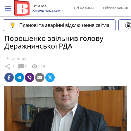
Всім.юа
Всі новини
Обговорення
Хмельницький
Планові та аварійні відключення світла
Порошенко звільнив голову
Деражнянської РДА
vsim.ua
chat_bubble
share
visibility
0
0
114