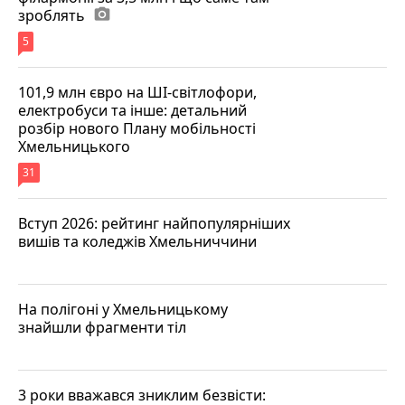
зроблять
photo_camera
5
101,9 млн євро на ШІ-світлофори,
електробуси та інше: детальний
розбір нового Плану мобільності
Хмельницького
31
Вступ 2026: рейтинг найпопулярніших
вишів та коледжів Хмельниччини
На полігоні у Хмельницькому
знайшли фрагменти тіл
3 роки вважався зниклим безвісти: