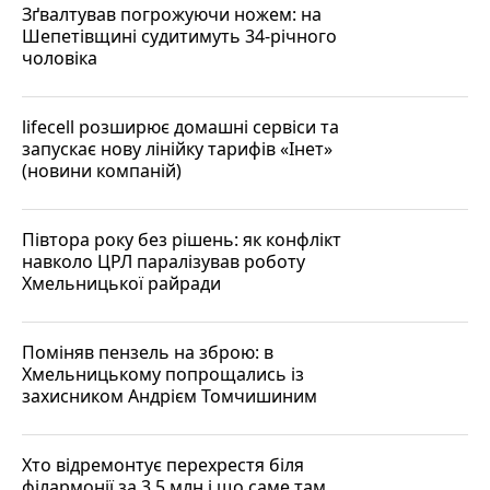
Зґвалтував погрожуючи ножем: на
Шепетівщині судитимуть 34-річного
чоловіка
lifecell розширює домашні сервіси та
запускає нову лінійку тарифів «Інет»
(новини компаній)
Півтора року без рішень: як конфлікт
навколо ЦРЛ паралізував роботу
Хмельницької райради
Поміняв пензель на зброю: в
Хмельницькому попрощались із
захисником Андрієм Томчишиним
Хто відремонтує перехрестя біля
філармонії за 3,5 млн і що саме там