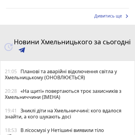
keyboard_arrow_right
Дивитись ще
Новини Хмельницького за сьогодні
21:05
Планові та аварійні відключення світла у
Хмельницькому (ОНОВЛЮЄТЬСЯ)
20:28
«На щиті» повертаються троє захисників з
Хмельниччини (ІМЕНА)
19:41
Зниклі діти на Хмельниччині: кого вдалося
знайти, а кого шукають досі
18:53
В лісосмузі у Нетішині виявили тіло