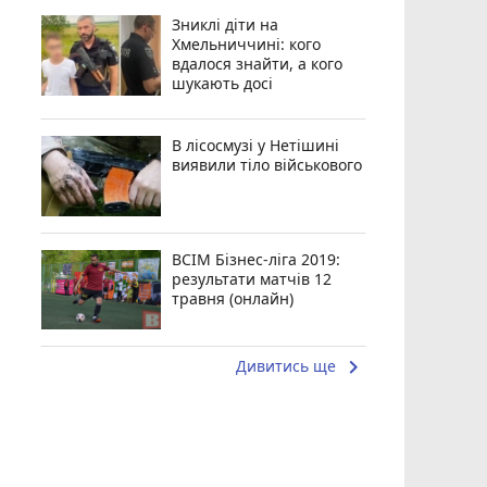
Зниклі діти на
Хмельниччині: кого
вдалося знайти, а кого
шукають досі
В лісосмузі у Нетішині
виявили тіло військового
ВСІМ Бізнес-ліга 2019:
результати матчів 12
травня (онлайн)
keyboard_arrow_right
Дивитись ще