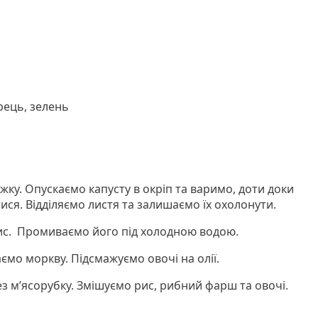
ерець, зелень
жку. Опускаємо капусту в окріп та варимо, доти доки
тися. Відділяємо листя та залишаємо їх охолонути.
ис. Промиваємо його під холодною водою.
ємо моркву. Підсмажуємо овочі на олії.
з м’ясорубку. Змішуємо рис, рибний фарш та овочі.