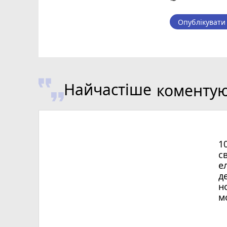
Опублікувати
Найчастіше
коменту
1
с
е
д
н
м
Х