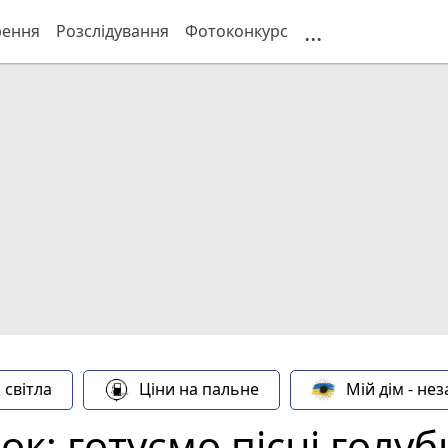
...
рення
Розслідування
Фотоконкурс
 світла
Ціни на пальне
Мій дім - не
к: готуємо пісні голуб