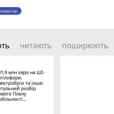
 коментар
ють
читають
поширюють
01,9 млн євро на ШІ-
вітлофори,
лектробуси та інше:
етальний розбір
ового Плану
обільності
мельницького