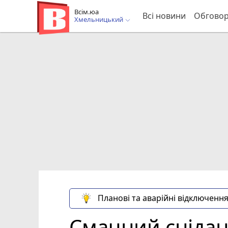
Всім.юа
Всі новини
Обгово
Хмельницький
Планові та аварійні відключення
Смачний снідано