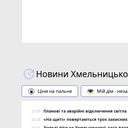
Новини Хмельницьког
Ціни на пальне
Мій дім - нез
Планові та аварійні відключення світ
21:05
«На щиті» повертаються троє захисник
20:28
Зниклі діти на Хмельниччині: кого вда
19:41