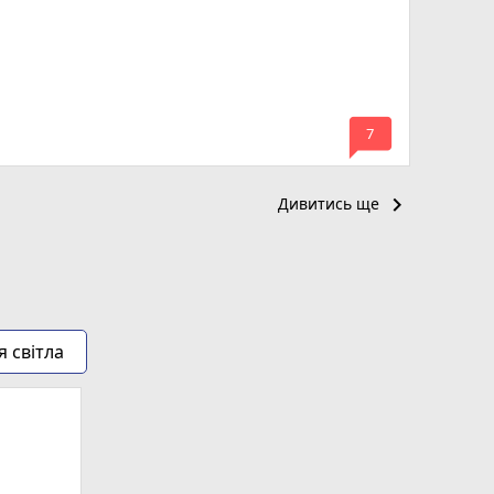
mode_comment
7
keyboard_arrow_right
Дивитись ще
я світла