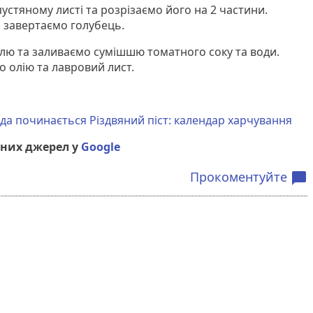
стяному листі та розрізаємо його на 2 частини.
 завертаємо голубець.
улю та заливаємо сумішшю томатного соку та води.
 олію та лавровий лист.
да починається Різдвяний піст: календар харчування
них джерел у
Google
Прокоментуйте
chat_bubble