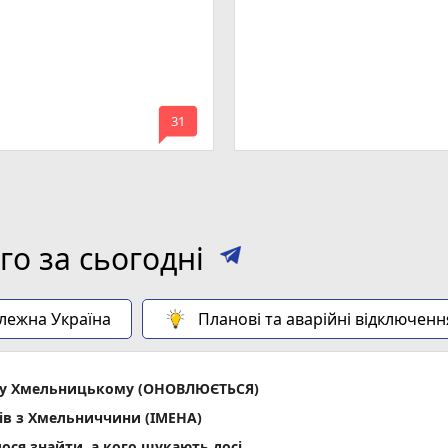
mode_comment
31
о за сьогодні
алежна Україна
Планові та аварійні відключенн
ла у Хмельницькому (ОНОВЛЮЄТЬСЯ)
ів з Хмельниччини (ІМЕНА)
лося знайти, а кого шукають досі