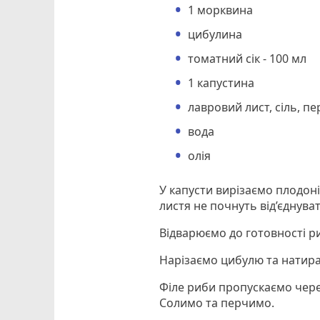
1 морквина
цибулина
томатний сік - 100 мл
1 капустина
лавровий лист, сіль, п
вода
олія
У капусти вирізаємо плодоні
листя не почнуть від’єднува
Відварюємо до готовності р
Нарізаємо цибулю та натира
Філе риби пропускаємо чере
Солимо та перчимо.