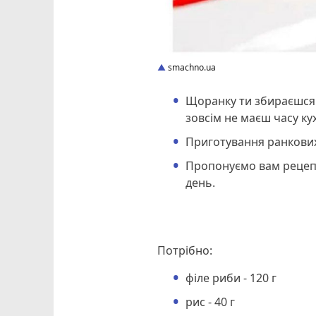
smachno.ua
Щоранку ти збираєшся 
зовсім не маєш часу ку
Приготування ранкових
Пропонуємо вам рецепт 
день.
Потрібно:
філе риби - 120 г
рис - 40 г