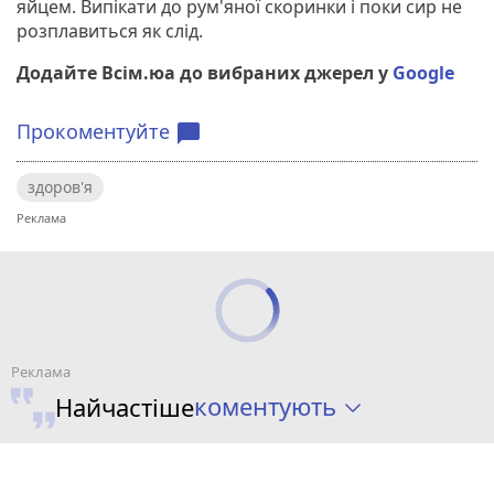
яйцем. Випікати до рум'яної скоринки і поки сир не
розплавиться як слід.
Додайте Всім.юа до вибраних джерел у
Google
Прокоментуйте
chat_bubble
здоров'я
коментують
Найчастіше