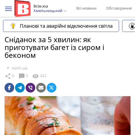
Всім.юа
Всі новини
Обговорення
Хмельницький
Планові та аварійні відключення світла
Сніданок за 5 хвилин: як
приготувати багет із сиром і
беконом
vsim.ua
chat_bubble
share
visibility
0
0
242