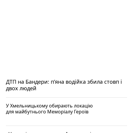
ДТП на Бандери: пʼяна водійка збила стовп і
двох людей
У Хмельницькому обирають локацію
для майбутнього Меморіалу Героїв