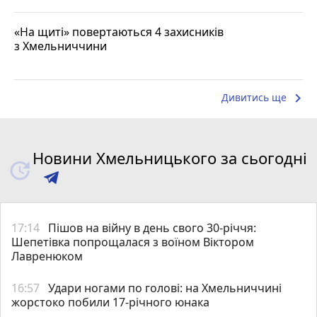
«На щиті» повертаються 4 захисників
з Хмельниччини
keyboard_arrow_right
Дивитись ще
Новини Хмельницького за сьогодні
17:14
Пішов на війну в день свого 30-річчя:
Шепетівка попрощалася з воїном Віктором
Лавренюком
16:57
Удари ногами по голові: на Хмельниччині
жорстоко побили 17-річного юнака