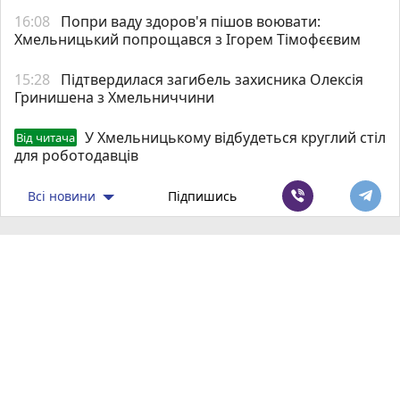
16:08
Попри ваду здоров'я пішов воювати:
Хмельницький попрощався з Ігорем Тімофєєвим
15:28
Підтвердилася загибель захисника Олексія
Гринишена з Хмельниччини
У Хмельницькому відбудеться круглий стіл
Від читача
для роботодавців
Всі новини
Підпишись