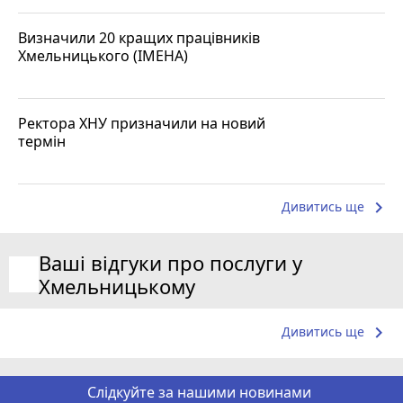
Визначили 20 кращих працівників
Хмельницького (ІМЕНА)
Ректора ХНУ призначили на новий
термін
keyboard_arrow_right
Дивитись ще
Ваші відгуки про послуги у
Хмельницькому
keyboard_arrow_right
Дивитись ще
Слідкуйте за нашими новинами