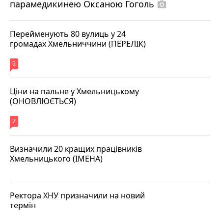
парамедикинею Оксаною Гоголь
photo_camera
Перейменують 80 вулиць у 24
громадах Хмельниччини (ПЕРЕЛІК)
9
Ціни на пальне у Хмельницькому
(ОНОВЛЮЄТЬСЯ)
7
Визначили 20 кращих працівників
Хмельницького (ІМЕНА)
Ректора ХНУ призначили на новий
термін