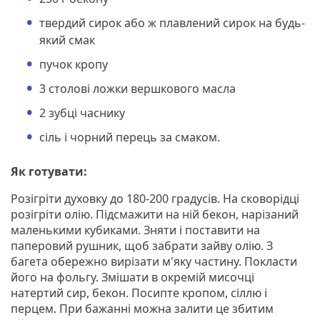
твердий сирок або ж плавлений сирок на будь-
який смак
пучок кропу
3 столові ложки вершкового масла
2 зубці часнику
сіль і чорний перець за смаком.
Як готувати:
Розігріти духовку до 180-200 градусів. На сковорідці
розігріти олію. Підсмажити на ній бекон, нарізаний
маленькими кубиками. Зняти і поставити на
паперовий рушник, щоб забрати зайву олію. З
багета обережно вирізати м'яку частину. Покласти
його на фольгу. Змішати в окремій мисочці
натертий сир, бекон. Посипте кропом, сіллю і
перцем. При бажанні можна залити це збитим