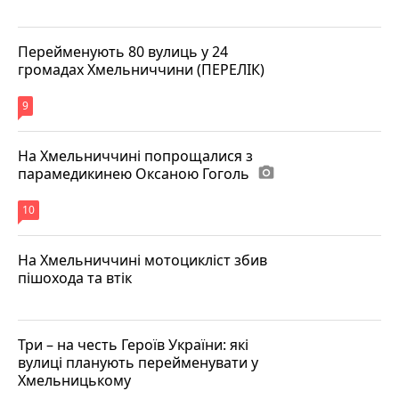
Перейменують 80 вулиць у 24
громадах Хмельниччини (ПЕРЕЛІК)
9
На Хмельниччині попрощалися з
парамедикинею Оксаною Гоголь
photo_camera
10
На Хмельниччині мотоцикліст збив
пішохода та втік
Три – на честь Героїв України: які
вулиці планують перейменувати у
Хмельницькому