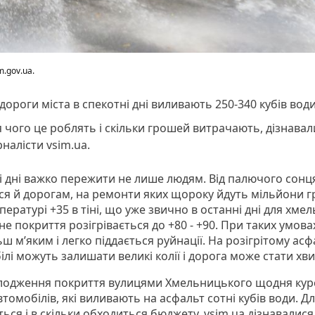
.gov.ua.
дороги міста в спекотні дні виливають 250-340 кубів води
 чого це роблять і скільки грошей витрачають, дізнавал
налісти vsim.ua.
і дні важко пережити не лише людям. Від палючого сонц
ься й дорогам, на ремонти яких щороку йдуть мільйони г
ературі +35 в тіні, що уже звично в останні дні для хме
е покриття розігрівається до +80 - +90. При таких умова
ьш м’яким і легко піддається руйнації. На розігрітому асф
лі можуть залишати великі колії і дорога може стати хв
лодження покриття вулицями Хмельницького щодня кур
втомобілів, які виливають на асфальт сотні кубів води. Д
ься і в скільки обходиться бюджету, vsim.ua дізнавалися