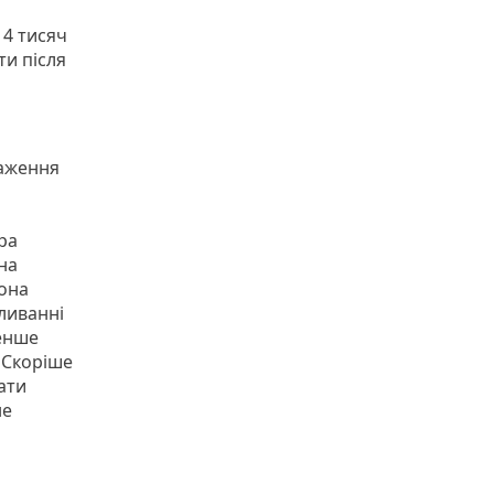
14 тисяч
ти після
таження
ра
на
вона
ливанні
менше
 Скоріше
ати
не