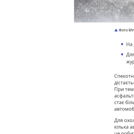
Фото khm
На 
Для
жур
Спекотн
дістаєт
При темп
асфальтн
стає біл
автомобі
Для охо
кілька а
це робит