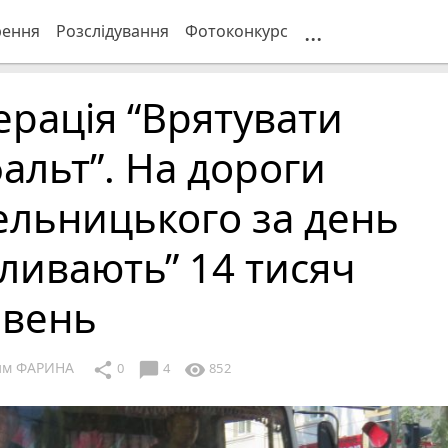
...
рення
Розслідування
Фотоконкурс
рація “Врятувати
альт”. На дороги
ельницького за день
ливають” 14 тисяч
ивень
им ФАРИНА
chat_bubble
share
visibility
0
4
852