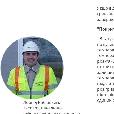
Якщо в д
гривень
заверше
"Покрит
- В так
на вули
температ
темпера
розм’якш
покриття
залишит
темпера
піддают
розігрі
ніхто ні
єдиний 
Леонід Рибіцький,
експерт, начальник
інформаційно-аналітичного