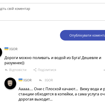
Опублікувати комент
IGOR
Дороги можно поливать и водой из Буга! Дешевле и
разумнее))
Відповісти
Поділитися
reply
share
rem
IGOR
IGOR
reply
Ааааа.... Они с Плоской качают... Вижу вода и 
станции обходятся в копейки, а сама услуга о
дорогая выходит...