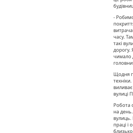
будівниц
- Робим
покритт
витрачає
часу. Т
такі вул
дорогу. 
чимало 
головни
Щодня по
техніки.
виливає 
вулиці П
Робота о
на день.
вулиць.
праці і 
близько