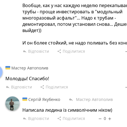
Вообще, как у нас каждую неделю перекапыва
трубы - проще инвестировать в "модульный
многоразовый асфальт"... Надо к трубам -
демонтировал, потом установил снова... Деше
выйдет))
И он более стойкий, не надо поливать без конц
Відповісти
Поділитися
reply
share
rem
Мастер Автополив
Молодцы! Спасибо!
Відповісти
Поділитися
reply
share
rem
Сергій Якубенко
Мастер Автополив
reply
Написала людина із символічним ніком)
Відповісти
Поділитися
0
reply
share
remove
add