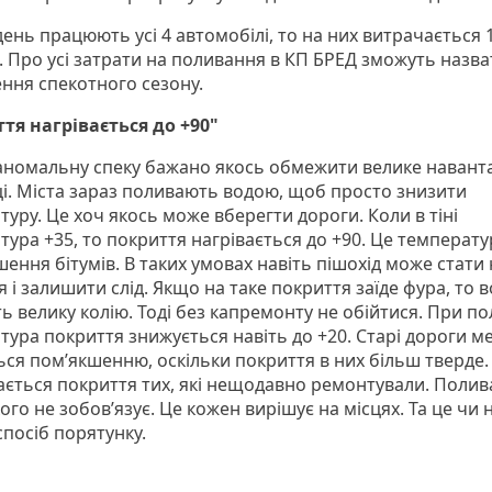
ень працюють усі 4 автомобілі, то на них витрачається 
. Про усі затрати на поливання в КП БРЕД зможуть назва
ння спекотного сезону.
тя нагрівається до +90"
у аномальну спеку бажано якось обмежити велике наван
ці. Міста зараз поливають водою, щоб просто знизити
уру. Це хоч якось може вберегти дороги. Коли в тіні
тура +35, то покриття нагрівається до +90. Це температу
ення бітумів. В таких умовах навіть пішохід може стати 
 і залишити слід. Якщо на таке покриття заїде фура, то 
ь велику колію. Тоді без капремонту не обійтися. При по
тура покриття знижується навіть до +20. Старі дороги 
ься пом’якшенню, оскільки покриття в них більш тверде.
вається покриття тих, які нещодавно ремонтували. Полив
кого не зобов’язує. Це кожен вирішує на місцях. Та це чи 
спосіб порятунку.