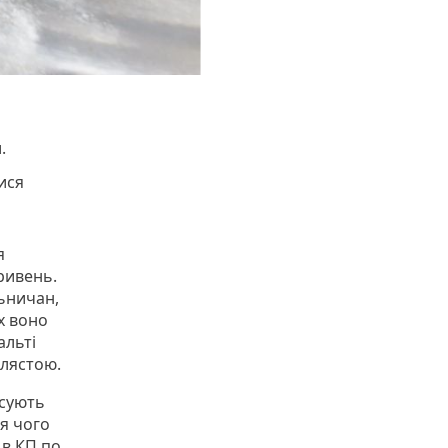
.
ися
я
ривень.
льничан,
х воно
альті
илястою.
сують
ля чого
 в КП по