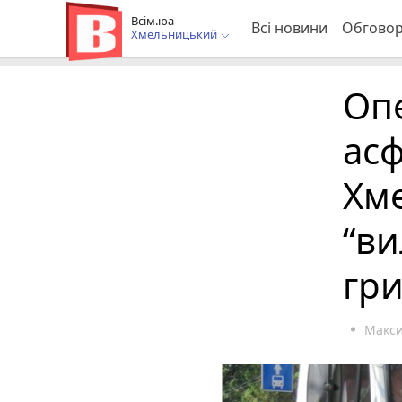
Всім.юа
Всі новини
Обгово
Хмельницький
Опе
асф
Хм
“ви
гр
Макс