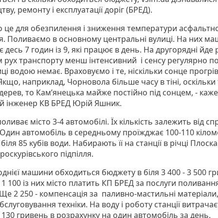
тву, ремонту і експлуатації доріг (БРЕД).
о це для обезпилення і зниження температури асфальтн
я. Поливаємо в основному центральні вулиці. На них м
 десь 7 годин із 9, які працює в день. На другорядні йде
ам рух транспорту менш інтенсивний і сенсу регулярно п
иці водою немає. Враховуємо і те, ніскільки сонце прогрі
Якщо, наприклад, Чорновола більше часу в тіні, оскільки
дерев, то Кам’янецька майже постійно під сонцем, - каже
й інженер КВ БРЕД Юрій Яшник.
ливає місто 3-4 автомобілі. Їх кількість залежить від сп
 Один автомобіль в середньому проїжджає 100-110 кіломе
біля 85 кубів води. Набирають її на станції в річці Плоска
роскурівського підпілля.
днієї машини обходиться бюджету в біля 3 400 - 3 500 г
 1 100 із них місто платить КП БРЕД за послуги поливання
 Ще 2 250 - компенсація за паливно-мастильні матеріали
обслуговування техніки. На воду і роботу станції витрача
 130 гривень в розрахунку на один автомобіль за день.