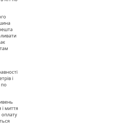
ого
ашина
 решта
оливати
ває
 там
равності
трів і
 по
ривень
 і миття
, оплату
ється