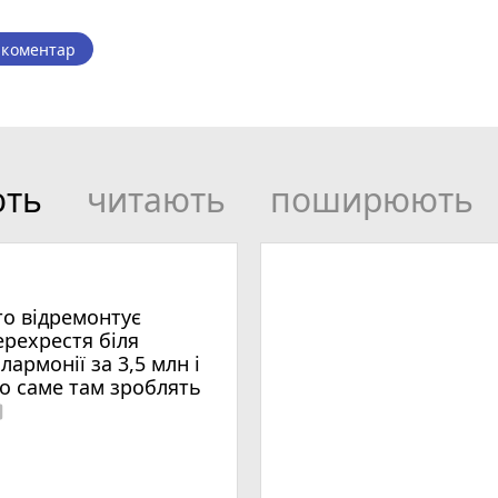
 коментар
ють
читають
поширюють
то відремонтує
ерехрестя біля
ілармонії за 3,5 млн і
о саме там зроблять
era