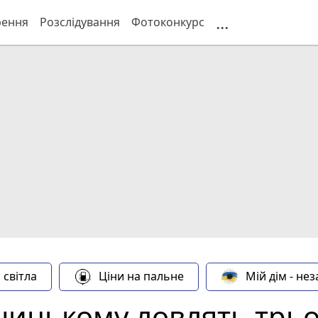
...
рення
Розслідування
Фотоконкурс
 світла
Ціни на пальне
Мій дім - не
ицькому ловлять трьох