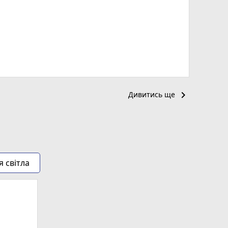
keyboard_arrow_right
Дивитись ще
я світла