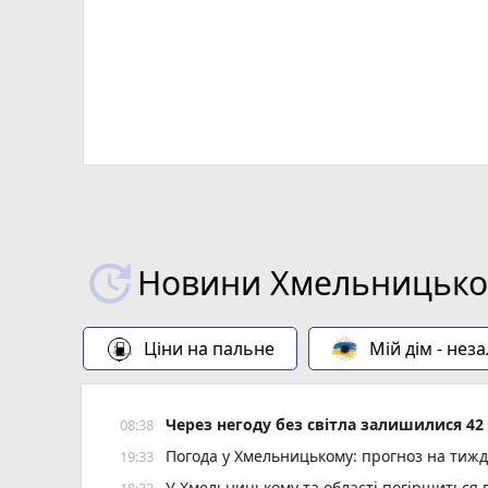
Новини Хмельницьког
Ціни на пальне
Мій дім - нез
Через негоду без світла залишилися 4
08:38
Погода у Хмельницькому: прогноз на тиж
19:33
У Хмельницькому та області погіршиться п
18:32