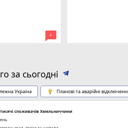
mode_comment
6
о за сьогодні
алежна Україна
Планові та аварійні відключенн
2 тисячі споживачів Хмельниччини
день
огода: град, грози та шквали