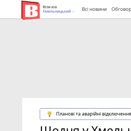
Всім.юа
Всі новини
Обгово
Хмельницький
Планові та аварійні відключення
Щодня у Хмельн