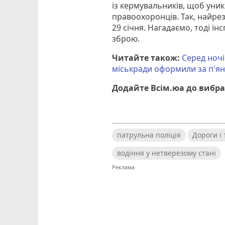
із кермувальників, щоб уник
правоохоронців. Так, найре
29 січня. Нагадаємо, тоді і
зброю.
Читайте також:
Серед ночі
міськради оформили за п'ян
Додайте Всім.юа до вибра
патрульна поліція
Дороги і
водіння у нетверезому стані