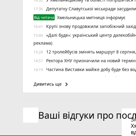
Депутатку Славутської міськради засудил
17:36
Від читача
Хмельницька митниця інформує
Крупі знову продовжили запобіжний захід
16:41
«Далі буде»: український центр далекобій
15:44
реклама)
12 тролейбусів змінять маршрут 8 серпня
15:28
Ректора ХНУ призначили на новий термін
14:57
Частина Виставки майже добу буде без во
14:19
Визначили 20 кращих працівників Хмельн
13:24
keyboard_arrow_right
Дивитись ще
6 серпня зафіксували температурний рек
12:37
«Helpix-Adrenalin» зіграє в першій футзаль
11:11
Наслідки негоди на Хмельниччині: 50 насе
10:40
Ваші відгуки про пос
«Шахтар» у Камʼянці і «подільське дербі»
09:30
З
Х
в