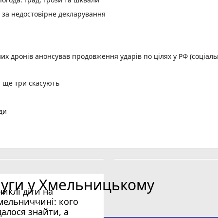
и за недостовірне декларування
них дронів анонсував продовження ударів по цілях у РФ (соціал
, ще три скасують
ди
ицького (ІМЕНА)
орд
ній лізі України
лених пунктів без світла
луги у Хмельницькому
: що і коли дивитися хмельницьким вболівальникам
никлі діти на
мельниччині: кого
далося знайти, а