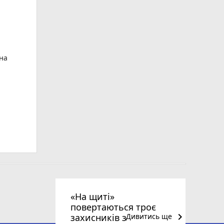
ьна
«На щиті»
повертаються троє
keyboard_arrow_right
захисників з
Дивитись ще