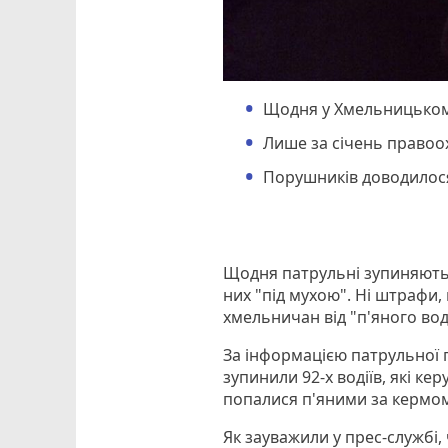
Щодня у Хмельницькому
Лише за січень правоох
Порушників доводилося
Щодня патрульні зупиняють 
них "під мухою". Ні штрафи,
хмельничан від "п'яного вод
За інформацією патрульної п
зупинили 92-х водіїв, які ке
попалися п'яними за кермом 
Як зауважили у прес-службі, 