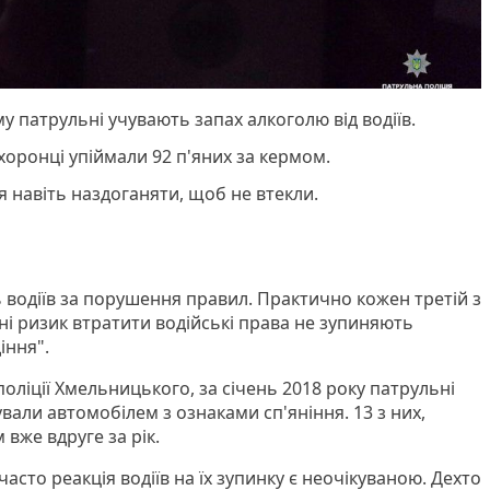
 патрульні учувають запах алкоголю від водіїв.
оронці упіймали 92 п'яних за кермом.
 навіть наздоганяти, щоб не втекли.
водіїв за порушення правил. Практично кожен третій з
 ні ризик втратити водійські права не зупиняють
іння".
оліції Хмельницького, за січень 2018 року патрульні
рували автомобілем з ознаками сп'яніння. 13 з них,
вже вдруге за рік.
часто реакція водіїв на їх зупинку є неочікуваною. Дехто