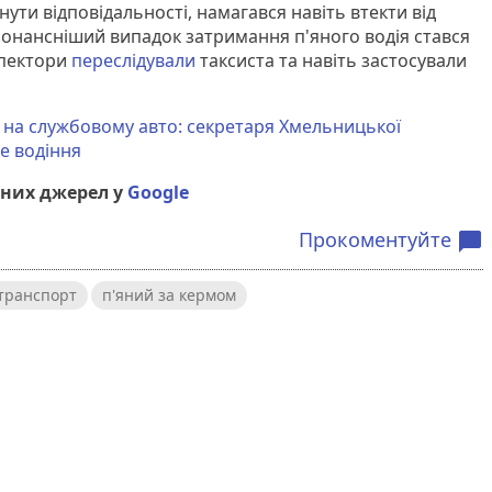
нути відповідальності, намагався навіть втекти від
зонансніший випадок затримання п'яного водія стався
нспектори
переслідували
таксиста та навіть застосували
 на службовому авто: секретаря Хмельницької
е водіння
них джерел у
Google
Прокоментуйте
chat_bubble
 транспорт
п'яний за кермом