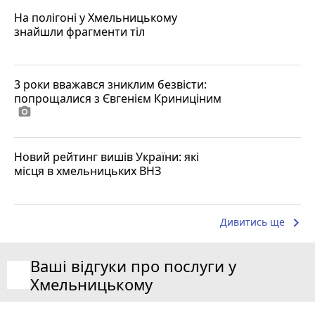
На полігоні у Хмельницькому
знайшли фрагменти тіл
3 роки вважався зниклим безвісти:
попрощалися з Євгенієм Криниціним
photo_camera
Новий рейтинг вишів України: які
місця в хмельницьких ВНЗ
keyboard_arrow_right
Дивитись ще
Ваші відгуки про послуги у
Хмельницькому