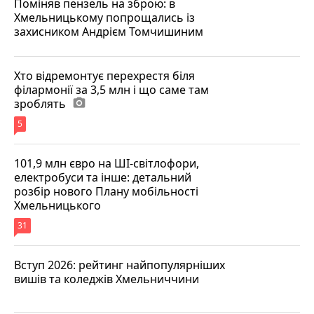
Поміняв пензель на зброю: в
Хмельницькому попрощались із
захисником Андрієм Томчишиним
Хто відремонтує перехрестя біля
філармонії за 3,5 млн і що саме там
зроблять
photo_camera
5
101,9 млн євро на ШІ-світлофори,
електробуси та інше: детальний
розбір нового Плану мобільності
Хмельницького
31
Вступ 2026: рейтинг найпопулярніших
вишів та коледжів Хмельниччини