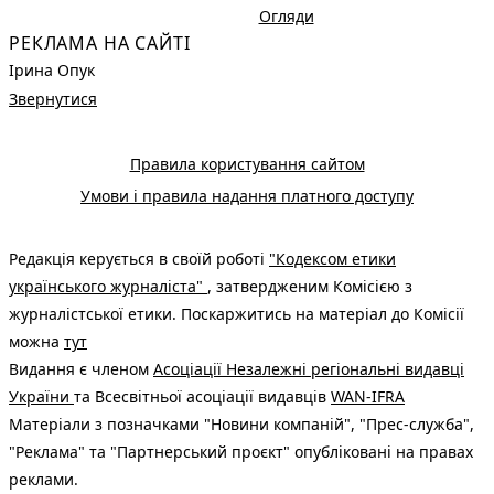
Огляди
РЕКЛАМА НА САЙТІ
Ірина Опук
Звернутися
Правила користування сайтом
Умови і правила надання платного доступу
Редакція керується в своїй роботі
"Кодексом етики
українського журналіста"
, затвердженим Комісією з
журналістської етики. Поскаржитись на матеріал до Комісії
можна
тут
Видання є членом
Асоціації Незалежні регіональні видавці
України
та Всесвітньої асоціації видавців
WAN-IFRA
Матеріали з позначками "Новини компаній", "Прес-служба",
"Реклама" та "Партнерський проєкт" опубліковані на правах
реклами.