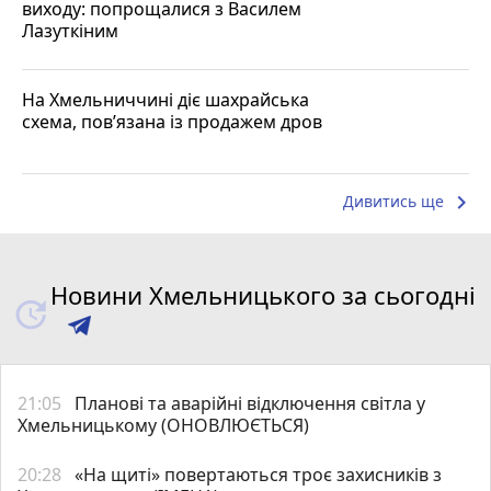
виходу: попрощалися з Василем
Лазуткіним
На Хмельниччині діє шахрайська
схема, пов’язана із продажем дров
keyboard_arrow_right
Дивитись ще
Новини Хмельницького за сьогодні
21:05
Планові та аварійні відключення світла у
Хмельницькому (ОНОВЛЮЄТЬСЯ)
20:28
«На щиті» повертаються троє захисників з