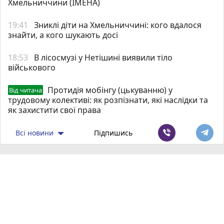
Хмельниччини (ІМЕНА)
19:41
Зниклі діти на Хмельниччині: кого вдалося
знайти, а кого шукають досі
18:53
В лісосмузі у Нетішині виявили тіло
військового
Протидія мобінгу (цькуванню) у
Від читача
трудовому колективі: як розпізнати, які наслідки та
як захистити свої права
Всі новини
Підпишись