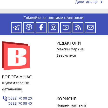
keyboard_arrow_right
Дивитись ще
Слідкуйте за нашими новинами
РЕДАКТОРИ
Максим Фарина
Звернутися
РОБОТА У НАС
Шукаєм таланти
Детальніше
phone_in_talk
(0382) 70 98 20,
КОРИСНЕ
(0382) 70 98 40
Новини компаній