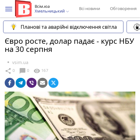
Всім.юа
Всі новини
Обговорення
Хмельницький
Планові та аварійні відключення світла
Євро росте, долар падає - курс НБУ
на 30 серпня
vsim.ua
chat_bubble
share
visibility
0
0
167