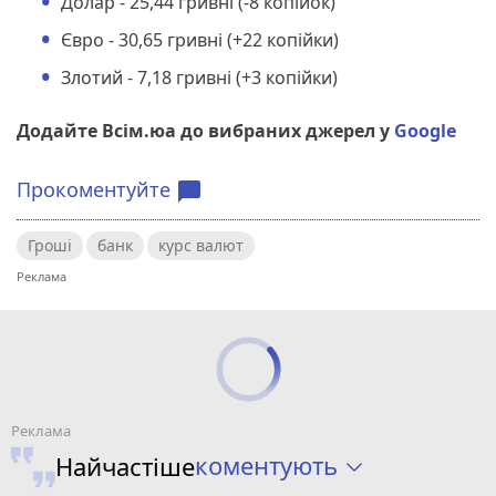
Долар - 25,44 гривні (-8 копійок)
Євро - 30,65 гривні (+22 копійки)
Злотий - 7,18 гривні (+3 копійки)
Додайте Всім.юа до вибраних джерел у
Google
Прокоментуйте
chat_bubble
Гроші
банк
курс валют
коментують
Найчастіше