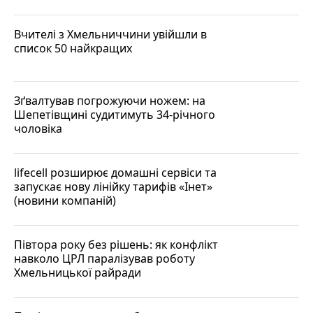
Вчителі з Хмельниччини увійшли в
список 50 найкращих
Зґвалтував погрожуючи ножем: на
Шепетівщині судитимуть 34-річного
чоловіка
lifecell розширює домашні сервіси та
запускає нову лінійку тарифів «Інет»
(новини компаній)
Півтора року без рішень: як конфлікт
навколо ЦРЛ паралізував роботу
Хмельницької райради