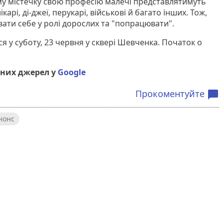
му містечку свою професію малечі представлятимуть
карі, ді-джеї, перукарі, військові й багато інших. Тож,
вати себе у ролі дорослих та "попрацювати".
 у суботу, 23 червня у сквері Шевченка. Початок о
них джерел у
Google
Прокоментуйте
chat_bubble
нонс