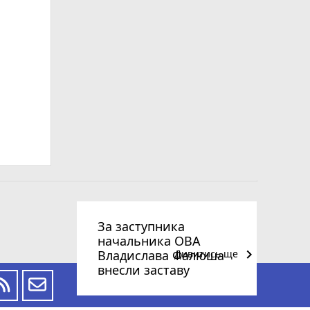
За заступника
начальника ОВА
keyboard_arrow_right
Владислава Фалюша
Дивитись ще
внесли заставу