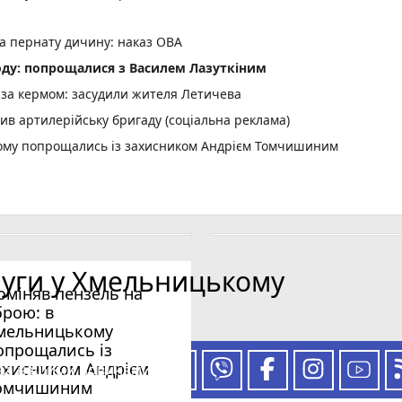
а пернату дичину: наказ ОВА
оду: попрощалися з Василем Лазуткіним
м за кермом: засудили жителя Летичева
ив артилерійську бригаду (соціальна реклама)
кому попрощались із захисником Андрієм Томчишиним
лава Фалюша внесли заставу
шів та коледжів Хмельниччини
бкування для 7 команд
емпературні рекорди
луги у Хмельницькому
ни: умови праці та зарплата
оміняв пензель на
ДРЕСИ)
брою: в
photo_camera
онії за 3,5 млн і що саме там зроблять
мельницькому
опрощались із
ДТП з потерпілим біля Правдівки й втік
ахисником Андрієм
 за нашими новинами
йшли порушення на 1,6 мільйона гривень
омчишиним