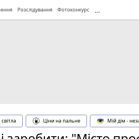
...
рення
Розслідування
Фотоконкурс
 світла
Ціни на пальне
Мій дім - не
 заробити: "Місто проф