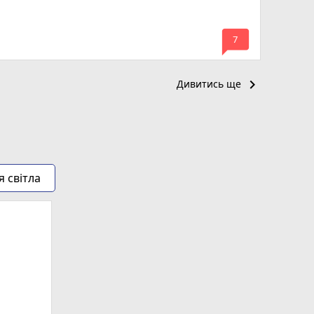
mode_comment
7
keyboard_arrow_right
Дивитись ще
я світла