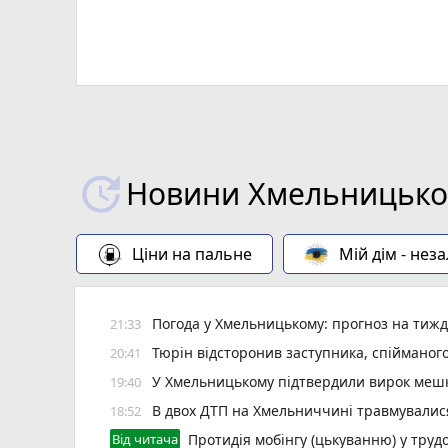
Новини Хмельницьког
Ціни на пальне
Мій дім - нез
Погода у Хмельницькому: прогноз на тиж
21:33
Тюрін відсторонив заступника, спійманого
20:41
У Хмельницькому підтвердили вирок мешк
19:40
В двох ДТП на Хмельниччині травмувалис
18:52
Від читача
Протидія мобінгу (цькуванню) у трудо