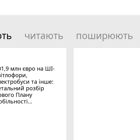
ють
читають
поширюють
01,9 млн євро на ШІ-
вітлофори,
лектробуси та інше:
етальний розбір
ового Плану
обільності
мельницького