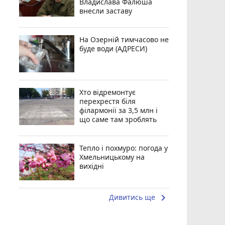
Владислава Фалюша
внесли заставу
На Озерній тимчасово не
буде води (АДРЕСИ)
Хто відремонтує
перехрестя біля
філармонії за 3,5 млн і
що саме там зроблять
Тепло і похмуро: погода у
Хмельницькому на
вихідні
keyboard_arrow_right
Дивитись ще