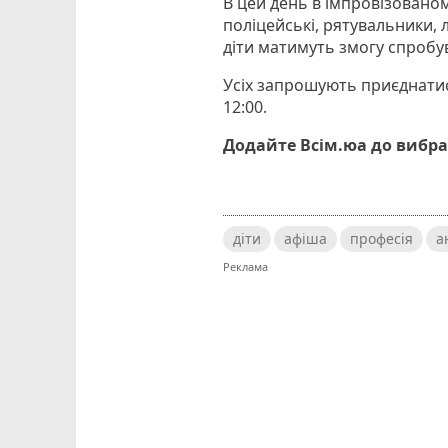
В цей день в імпровізовано
поліцейські, рятувальники, лі
діти матимуть змогу спробу
Усіх запрошують приєднатися
12:00.
Додайте Всім.юа до вибра
діти
афіша
професія
а