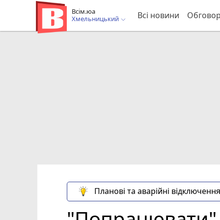
Всім.юа
Всі новини
Обгово
Хмельницький
Планові та аварійні відключення
"Попрацювати" і