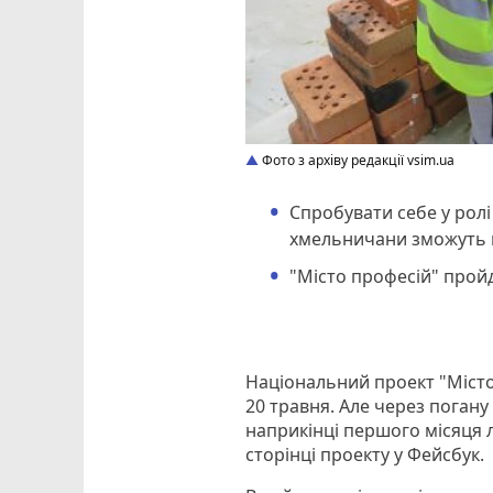
Фото з архіву редакції vsim.ua
Спробувати себе у рол
хмельничани зможуть н
"Місто професій" пройд
Національний проект "Місто
20 травня. Але через погану
наприкінці першого місяця л
сторінці проекту у Фейсбук.