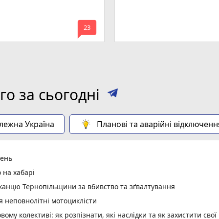
mode_comment
23
о за сьогодні
алежна Україна
Планові та аварійні відключенн
день
 на хабарі
анцю Тернопільщини за вбивство та зґвалтування
я неповнолітні мотоциклісти
вому колективі: як розпізнати, які наслідки та як захистити свої