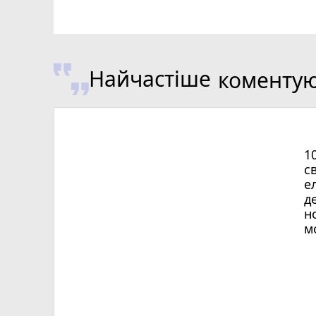
Найчастіше
коменту
1
с
е
д
н
м
Х