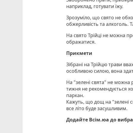
наприклад, готувати їжу.
Зрозуміло, що свято не обход
обжерливість та алкоголь. Т
На свято Трійці не можна пр
ображатися.
Прикмети
Зібрані на Трійцю трави вв
особливою силою, вона здатн
На "зелені свята" не можна 
тижня не рекомендується ход
паркан.
Кажуть, що дощ на "зелені св
все літо буде засушливим.
Додайте Всім.юа до вибра