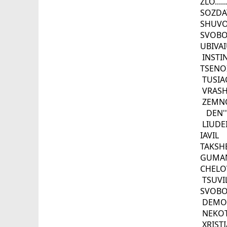
ZLO..
SOZD
SHUV
SVOB
UBIVA
INSTI
TSENO
TUSIA
VRAS
ZEMNO
DEN''
LIUDE
IAVIL
TAKSH
GUMAN
CHEL
TSUV
SVOBO
DEMOK
NEKOT
XRIST