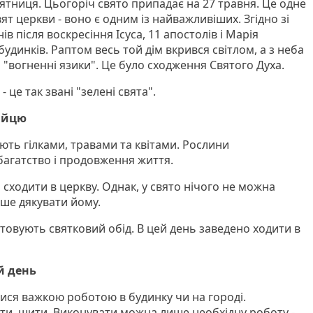
сятниця. Цьогоріч свято припадає на 27 травня. Це одне
ят церкви - воно є одним із найважливіших. Згідно зі
в після воскресіння Ісуса, 11 апостолів і Марія
будинків. Раптом весь той дім вкрився світлом, а з неба
я "вогненні язики". Це було сходження Святого Духа.
- це так звані "зелені свята".
рійцю
ють гілками, травами та квітами. Рослини
багатство і продовження життя.
 сходити в церкву. Однак, у свято нічого не можна
ише дякувати йому.
товують святковий обід. В цей день заведено ходити в
й день
ися важкою роботою в будинку чи на городі.
и, шити. Виконувати можна лише необхідну роботу -