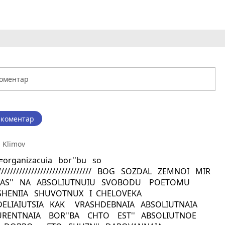
 коментар
i Klimov
=organizacuia bor''bu so
/////////////////////////////// BOG SOZDAL ZEMNOI MIR
IAS'' NA ABSOLIUTNUIU SVOBODU POETOMU
HENIIA SHUVOTNUX I CHELOVEKA
ELIAIUTSIA KAK VRASHDEBNAIA ABSOLIUTNAIA
RENTNAIA BOR''BA CHTO EST'' ABSOLIUTNOE