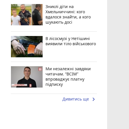
Зниклі діти на
Хмельниччині: кого
вдалося знайти, а кого
шукають досі
В лісосмузі у Нетішині
виявили тіло військового
Ми незалежні завдяки
читачам. “ВСІМ”
впроваджує платну
підписку
keyboard_arrow_right
Дивитись ще