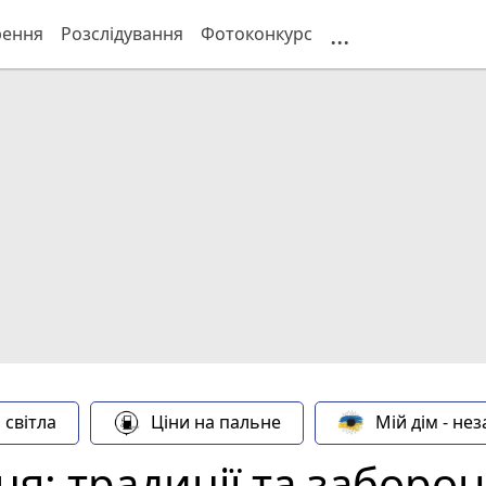
...
рення
Розслідування
Фотоконкурс
 світла
Ціни на пальне
Мій дім - не
йця: традиції та заборо