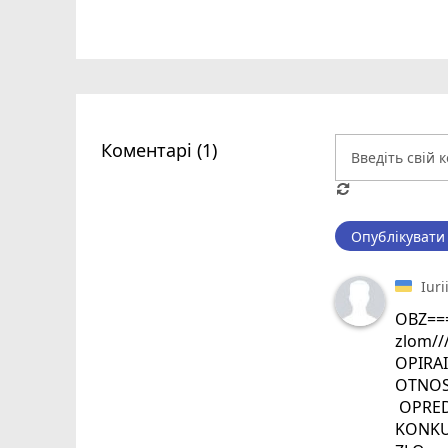
Коментарі (1)
Опублікувати
Iuri
OBZ==
zlom//
OPIRA
OTNOS
OPRED
KONKU