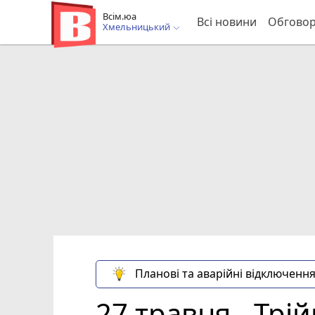
Всім.юа
Всі новини
Обгово
Хмельницький
Планові та аварійні відключення
27 травня - Трі