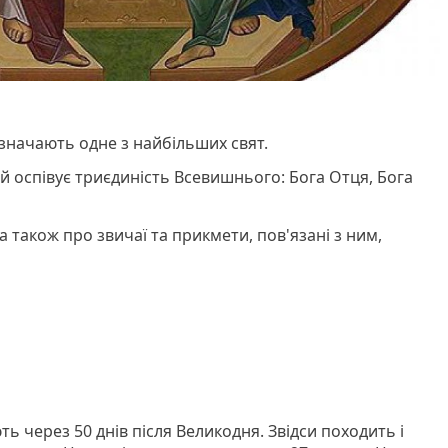
значають одне з найбільших свят.
 й оспівує триєдиність Всевишнього: Бога Отця, Бога
а також про звичаї та прикмети, пов'язані з ним,
ть через 50 днів після Великодня. Звідси походить і