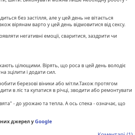
иться без застілля, але у цей день не вітається
акож вірянам варто у цей день відмовитися від сексу.
оявляти негативні емоції, сваритися, заздрити чи
ажають цілющими. Вірять, що роса в цей день володіє
а зцілити і додати сил.
робити березові віники або мітли.Також протягом
ити в ліс та купатися в річці, зводити або ремонтувати
ята" - до урожаю та тепла. А ось спека - означає, що
них джерел у
Google
Коментарі (1)