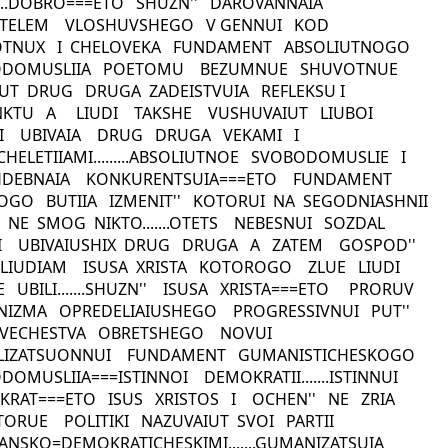
......DOBRO===ETO SHUZN'' DAROVANNAIA
ATELEM VLOSHUVSHEGO V GENNUI KOD
OTNUX I CHELOVEKA FUNDAMENT ABSOLIUTNOGO
ODOMUSLIIA POETOMU BEZUMNUE SHUVOTNUE
IUT DRUG DRUGA ZADEISTVUIA REFLEKSU I
NKTU A LIUDI TAKSHE VUSHUVAIUT LIUBOI
I UBIVAIA DRUG DRUGA VEKAMI I
CHELETIIAMI.........ABSOLIUTNOE SVOBODOMUSLIE I
HDEBNAIA KONKURENTSUIA===ETO FUNDAMENT
GO BUTIIA IZMENIT'' KOTORUI NA SEGODNIASHNII
 NE SMOG NIKTO.......OTETS NEBESNUI SOZDAL
I UBIVAIUSHIX DRUG DRUGA A ZATEM GOSPOD''
 LIUDIAM ISUSA XRISTA KOTOROGO ZLUE LIUDI
E UBILI.......SHUZN'' ISUSA XRISTA===ETO PRORUV
IZMA OPREDELIAIUSHEGO PROGRESSIVNUI PUT''
OVECHESTVA OBRETSHEGO NOVUI
ILIZATSUONNUI FUNDAMENT GUMANISTICHESKOGO
DOMUSLIIA===ISTINNOI DEMOKRATII.......ISTINNUI
RAT===ETO ISUS XRISTOS I OCHEN'' NE ZRIA
ORUE POLITIKI NAZUVAIUT SVOI PARTII
IANSKO=DEMOKRATICHESKIMI.......GUMANIZATSUIA