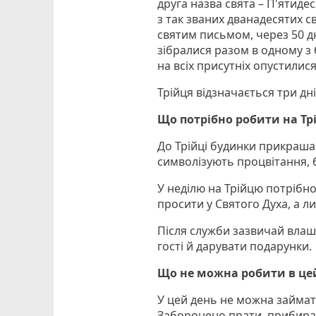
друга назва свята – П'ятиде
з так званих дванадесятих св
святим письмом, через 50 дні
зібралися разом в одному з 
на всіх присутніх опустилис
Трійця відзначається три дні 
Що потрібно робити на Т
До Трійці будинки прикраша
символізують процвітання, 
У неділю на Трійцю потрібно
просити у Святого Духа, а л
Після служби зазвичай влаш
гості й дарувати подарунки.
Що не можна робити в це
У цей день не можна займат
Заборонено прати, прибират