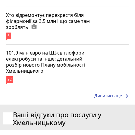
Хто відремонтує перехрестя біля
філармонії за 3,5 млн і що саме там
зроблять
photo_camera
6
101,9 млн євро на ШІ-світлофори,
електробуси та інше: детальний
розбір нового Плану мобільності
Хмельницького
32
keyboard_arrow_right
Дивитись ще
Ваші відгуки про послуги у
Хмельницькому