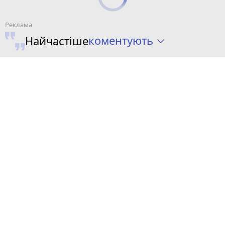
коментують
Найчастіше