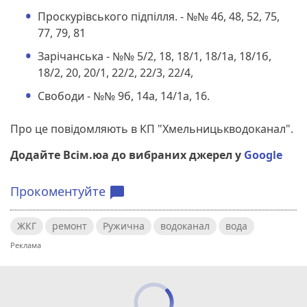
Проскурівського підпілля. - №№ 46, 48, 52, 75,
77, 79, 81
Зарічанська - №№ 5/2, 18, 18/1, 18/1а, 18/1б,
18/2, 20, 20/1, 22/2, 22/3, 22/4,
Свободи - №№ 9б, 14а, 14/1а, 16.
Про це повідомляють в КП "Хмельницькводоканал".
Додайте Всім.юа до вибраних джерел у
Google
Прокоментуйте
chat_bubble
ЖКГ
ремонт
Ружична
водоканал
вода