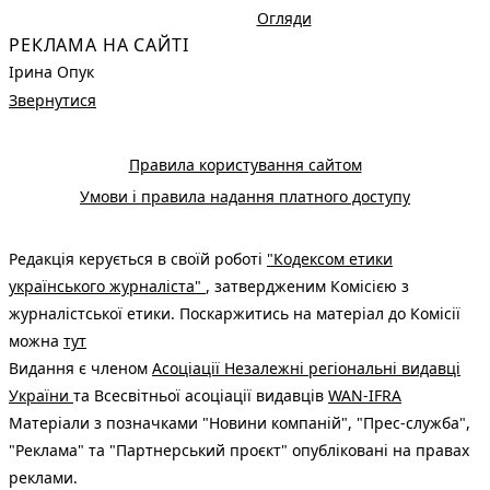
Огляди
РЕКЛАМА НА САЙТІ
Ірина Опук
Звернутися
Правила користування сайтом
Умови і правила надання платного доступу
Редакція керується в своїй роботі
"Кодексом етики
українського журналіста"
, затвердженим Комісією з
журналістської етики. Поскаржитись на матеріал до Комісії
можна
тут
Видання є членом
Асоціації Незалежні регіональні видавці
України
та Всесвітньої асоціації видавців
WAN-IFRA
Матеріали з позначками "Новини компаній", "Прес-служба",
"Реклама" та "Партнерський проєкт" опубліковані на правах
реклами.