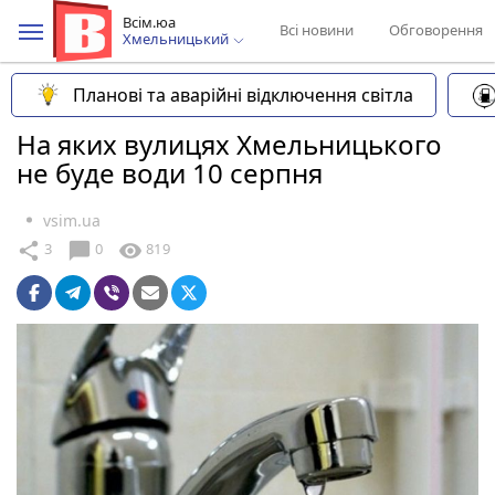
Всім.юа
Всі новини
Обговорення
Хмельницький
Планові та аварійні відключення світла
На яких вулицях Хмельницького
не буде води 10 серпня
vsim.ua
chat_bubble
share
visibility
3
0
819