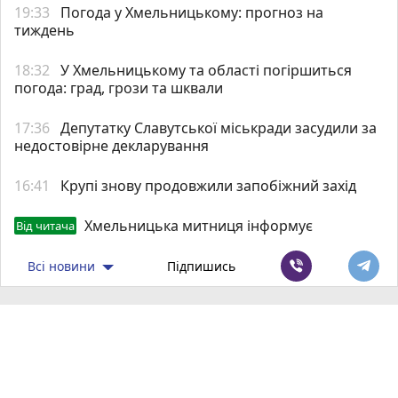
19:33
Погода у Хмельницькому: прогноз на
тиждень
18:32
У Хмельницькому та області погіршиться
погода: град, грози та шквали
17:36
Депутатку Славутської міськради засудили за
недостовірне декларування
16:41
Крупі знову продовжили запобіжний захід
Хмельницька митниця інформує
Від читача
Всі новини
Підпишись