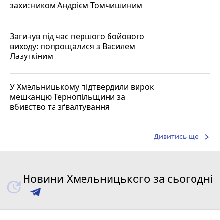
захисником Андрієм Томчишиним
Загинув під час першого бойового
виходу: попрощалися з Василем
Лазуткіним
У Хмельницькому підтвердили вирок
мешканцю Тернопільщини за
вбивство та зґвалтування
keyboard_arrow_right
Дивитись ще
Новини Хмельницького за сьогодні