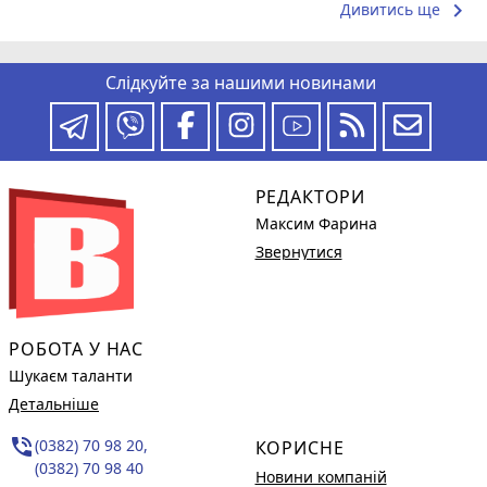
keyboard_arrow_right
Дивитись ще
Слідкуйте за нашими новинами
РЕДАКТОРИ
Максим Фарина
Звернутися
РОБОТА У НАС
Шукаєм таланти
Детальніше
phone_in_talk
(0382) 70 98 20,
КОРИСНЕ
(0382) 70 98 40
Новини компаній